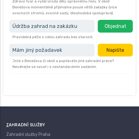
Zdravý tvar a vyšší úroda díky správnému řezu. V okolí
Benešova momentálně přijímáme pouze větší zakázky (více
ovocných stromů, ovocné sady, dlouhodobá spolupráce).
Údržba zahrad na zakázku
Objednat
Pravidelná péče o celou zahradu bez starostí.
Mám jiný požadavek
Napište
Jste z Benešova či okolí a poptáváte jiné zahradní práce?
Neváhejte se ozvat i s nestandardním zadáním.
ZAHRADNÍ SLUŽBY
Zahradní služby Praha