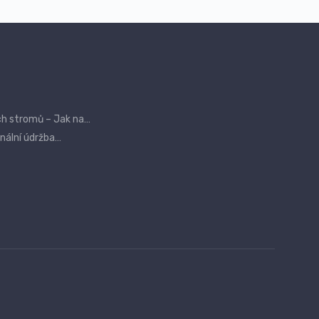
ch stromů – Jak na…
onální údržba…