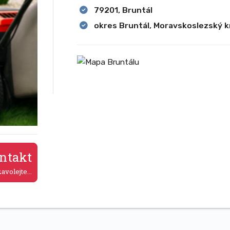
79201, Bruntál
okres Bruntál, Moravskoslezský k
ntakt
avolejte...