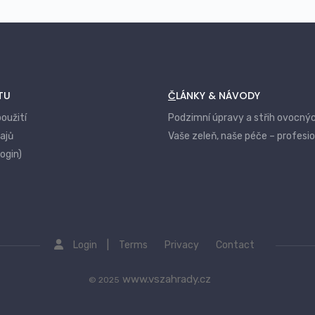
TU
ČLÁNKY & NÁVODY
oužití
Podzimní úpravy a střih ovocný
ajů
Vaše zeleň, naše péče – profesi
login)
|
Login
Terms
Privacy
Contact
www.vszahrady.cz
© 2025