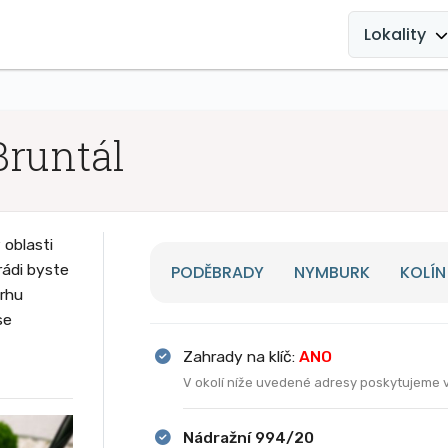
MAIN
NAVIGATION
Lokality
Bruntál
oblasti
rádi byste
PODĚBRADY
NYMBURK
KOLÍN
vrhu
se
Zahrady na klíč:
ANO
V okolí níže uvedené adresy poskytujeme 
Nádražní 994/20