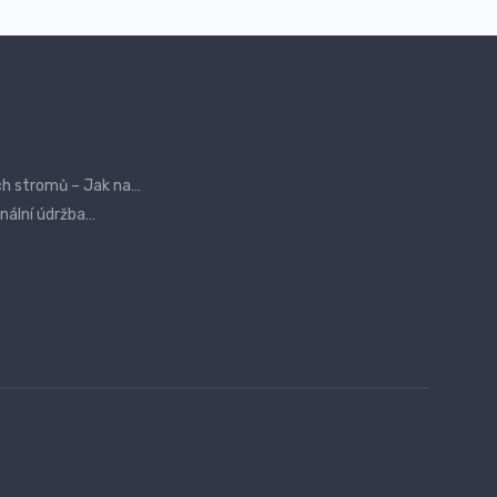
ch stromů – Jak na…
onální údržba…