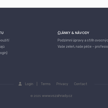
TU
ČLÁNKY & NÁVODY
oužití
Podzimní úpravy a střih ovocný
ajů
Vaše zeleň, naše péče – profesi
login)
|
Login
Terms
Privacy
Contact
www.vszahrady.cz
© 2025