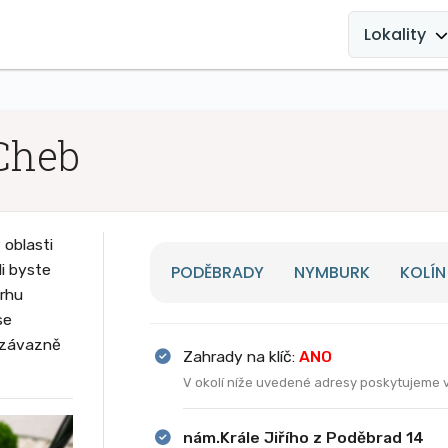
MAIN
NAVIGATION
Lokality
Cheb
oblasti
i byste
PODĚBRADY
NYMBURK
KOLÍN
vrhu
se
nezávazně
Zahrady na klíč:
ANO
V okolí níže uvedené adresy poskytujeme 
nám.Krále Jiřího z Poděbrad 14