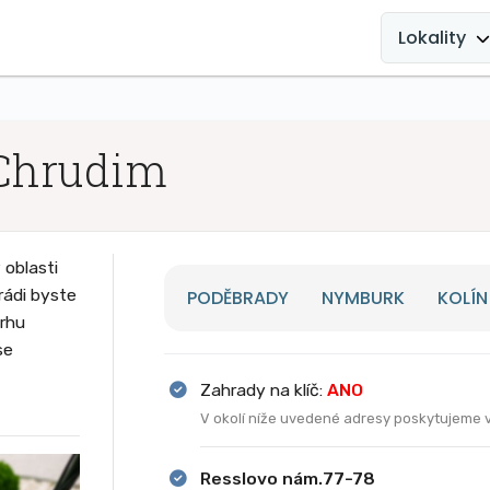
MAIN
NAVIGATION
Lokality
Chrudim
oblasti
rádi byste
PODĚBRADY
NYMBURK
KOLÍN
vrhu
se
Zahrady na klíč:
ANO
V okolí níže uvedené adresy poskytujeme 
Resslovo nám.77-78