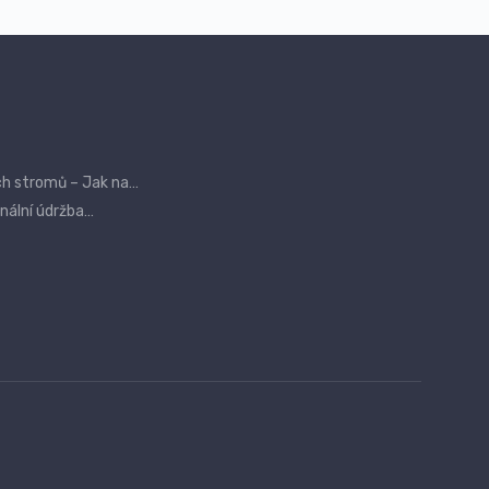
ch stromů – Jak na…
onální údržba…