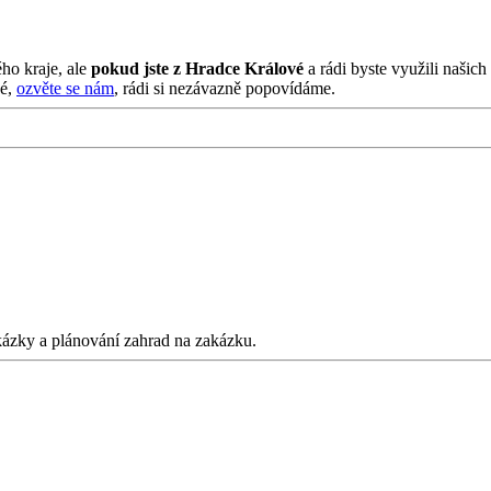
ho kraje, ale
pokud jste z Hradce Králové
a rádi byste využili našic
vé,
ozvěte se nám
, rádi si nezávazně popovídáme.
kázky a plánování zahrad na zakázku.