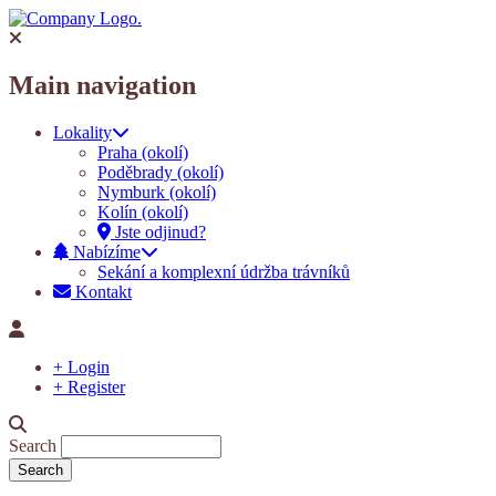
Main navigation
Lokality
Praha (okolí)
Poděbrady (okolí)
Nymburk (okolí)
Kolín (okolí)
Jste odjinud?
Nabízíme
Sekání a komplexní údržba trávníků
Kontakt
+ Login
+ Register
Search