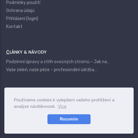
Podmínky použití
Ochrana údajů
Přihlášení (login)
Kontakt
ČLÁNKY & NÁVODY
Podzimní úpravy a střih ovocných stromů – Jak na…
Vaše zeleň, naše péče – profesionální údržba…
|
Login
Terms
Privacy
Contact
Používáme cookies k vylepšení vašeho prohlížení a
analýze návštěvnosti.
Více
www.vszahrady.cz
© 2025
Rozumím