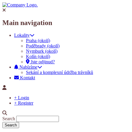
Main navigation
Lokality
Praha (okolí)
Poděbrady (okolí)
Nymburk (okolí)
Kolín (okolí)
Jste odjinud?
Nabízíme
Sekání a komplexní údržba trávníků
Kontakt
+ Login
+ Register
Search