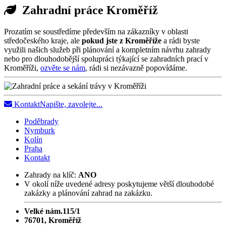
Zahradní práce Kroměříž
Prozatím se soustředíme především na zákazníky v oblasti
středočeského kraje, ale
pokud jste z Kroměříže
a rádi byste
využili našich služeb při plánování a kompletním návrhu zahrady
nebo pro dlouhodobější spolupráci týkající se zahradních prací v
Kroměříži,
ozvěte se nám
, rádi si nezávazně popovídáme.
Kontakt
Napište, zavolejte...
Poděbrady
Nymburk
Kolín
Praha
Kontakt
Zahrady na klíč:
ANO
V okolí níže uvedené adresy poskytujeme větší dlouhodobé
zakázky a plánování zahrad na zakázku.
Velké nám.115/1
76701, Kroměříž