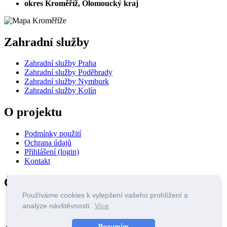
okres Kroměříž, Olomoucký kraj
Zahradní služby
Zahradní služby Praha
Zahradní služby Poděbrady
Zahradní služby Nymburk
Zahradní služby Kolín
O projektu
Podmínky použití
Ochrana údajů
Přihlášení (login)
Kontakt
Články & Návody
Používáme cookies k vylepšení vašeho prohlížení a
Podzimní úpravy a střih ovocných stromů – Jak na…
analýze návštěvnosti.
Více
Vaše zeleň, naše péče – profesionální údržba…
Rozumím