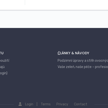
TU
ČLÁNKY & NÁVODY
oužití
Podzimní úpravy a střih ovocný
ajů
Vaše zeleň, naše péče – profesi
login)
|
Login
Terms
Privacy
Contact