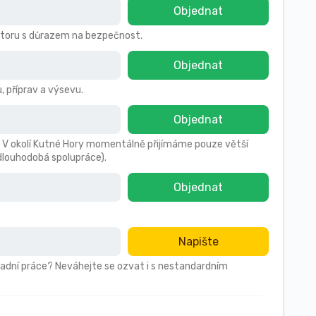
Objednat
storu s důrazem na bezpečnost.
Objednat
 příprav a výsevu.
Objednat
. V okolí Kutné Hory momentálně přijímáme pouze větší
dlouhodobá spolupráce).
Objednat
Napište
hradní práce? Neváhejte se ozvat i s nestandardním