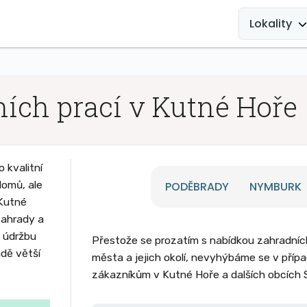
MAIN
NAVIGATION
Lokality
ch prací v Kutné Hoře
 kvalitní
domů, ale
PODĚBRADY
NYMBURK
 Kutné
zahrady a
u údržbu
Přestože se prozatím s nabídkou zahradní
adě větší
města a jejich okolí, nevyhýbáme se v příp
zákazníkům v Kutné Hoře a dalších obcích 