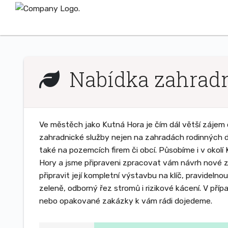
Nabídka zahradní
Ve městěch jako Kutná Hora je čím dál větší zájem o
zahradnické služby nejen na zahradách rodinných 
také na pozemcích firem či obcí. Působíme i v okolí
Hory a jsme připraveni zpracovat vám návrh nové 
připravit její kompletní výstavbu na klíč, pravidelno
zeleně, odborný řez stromů i rizikové kácení. V příp
nebo opakované zakázky k vám rádi dojedeme.