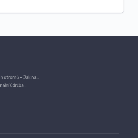
ch stromů – Jak na…
onální údržba…