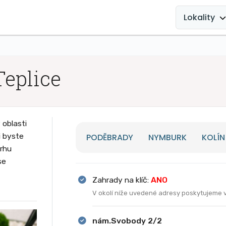
MAIN
NAVIGATION
Lokality
eplice
oblasti
i byste
PODĚBRADY
NYMBURK
KOLÍN
vrhu
se
Zahrady na klíč:
ANO
V okolí níže uvedené adresy poskytujeme 
nám.Svobody 2/2