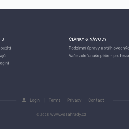
TU
ČLÁNKY & NÁVODY
oužití
Podzimní úpravy a střih ovocný
ajů
Vaše zeleň, naše péče – profesi
login)
|
Login
Terms
Privacy
Contact
www.vszahrady.cz
© 2025