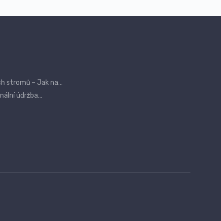
ch stromů – Jak na…
onální údržba…