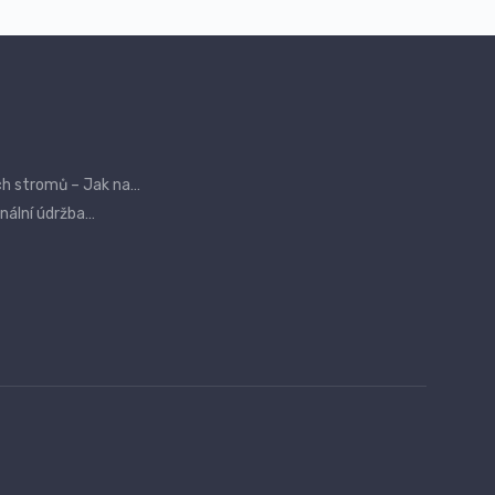
ch stromů – Jak na…
onální údržba…