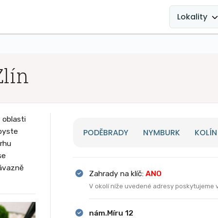
MAIN
NAVIGATION
Lokality
lín
oblasti
byste
PODĚBRADY
NYMBURK
KOLÍN
vrhu
se
závazně
Zahrady na klíč:
ANO
V okolí níže uvedené adresy poskytujeme 
nám.Míru 12