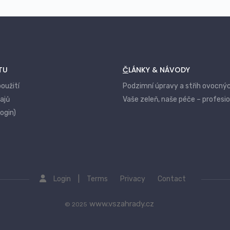
TU
ČLÁNKY & NÁVODY
oužití
Podzimní úpravy a střih ovocný
ajů
Vaše zeleň, naše péče – profesi
login)
|
Login
Terms
Privacy
Contact
www.vszahrady.cz
© 2025