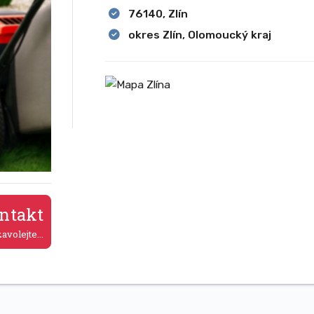
76140, Zlín
okres Zlín, Olomoucký kraj
ntakt
avolejte...