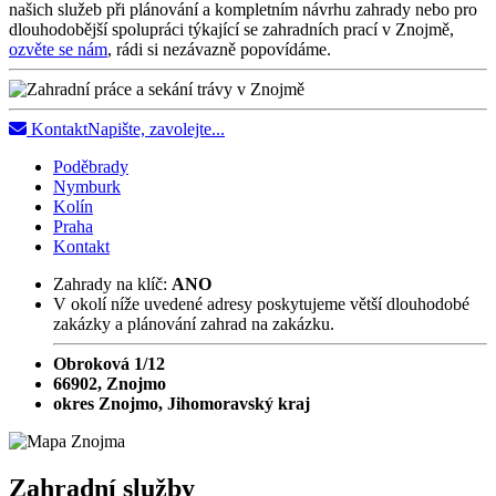
našich služeb při plánování a kompletním návrhu zahrady nebo pro
dlouhodobější spolupráci týkající se zahradních prací v Znojmě,
ozvěte se nám
, rádi si nezávazně popovídáme.
Kontakt
Napište, zavolejte...
Poděbrady
Nymburk
Kolín
Praha
Kontakt
Zahrady na klíč:
ANO
V okolí níže uvedené adresy poskytujeme větší dlouhodobé
zakázky a plánování zahrad na zakázku.
Obroková 1/12
66902, Znojmo
okres Znojmo, Jihomoravský kraj
Zahradní služby