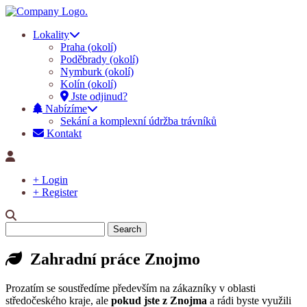
Lokality
Praha (okolí)
Main
Poděbrady (okolí)
navigation
Nymburk (okolí)
Kolín (okolí)
Jste odjinud?
Nabízíme
Sekání a komplexní údržba trávníků
Kontakt
+ Login
+ Register
Search
Zahradní práce Znojmo
Prozatím se soustředíme především na zákazníky v oblasti
středočeského kraje, ale
pokud jste z Znojma
a rádi byste využili