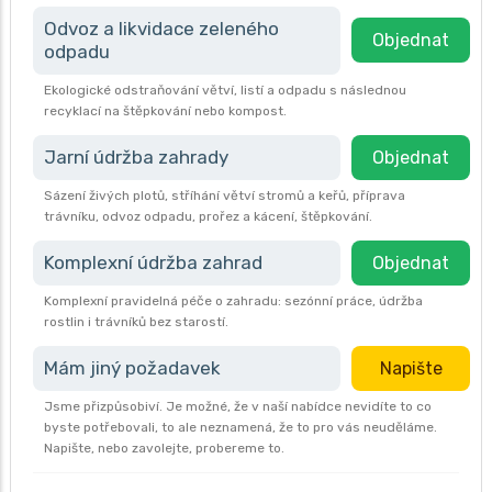
Odvoz a likvidace zeleného
Objednat
odpadu
Ekologické odstraňování větví, listí a odpadu s následnou
recyklací na štěpkování nebo kompost.
Jarní údržba zahrady
Objednat
Sázení živých plotů, stříhání větví stromů a keřů, příprava
trávníku, odvoz odpadu, prořez a kácení, štěpkování.
Komplexní údržba zahrad
Objednat
Komplexní pravidelná péče o zahradu: sezónní práce, údržba
rostlin i trávníků bez starostí.
Mám jiný požadavek
Napište
Jsme přizpůsobiví. Je možné, že v naší nabídce nevidíte to co
byste potřebovali, to ale neznamená, že to pro vás neuděláme.
Napište, nebo zavolejte, probereme to.