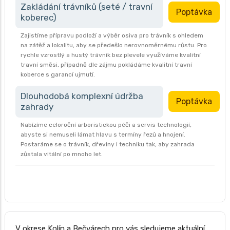
Zakládání trávníků (seté / travní
Poptávka
koberec)
Zajistíme přípravu podloží a výběr osiva pro trávník s ohledem
na zátěž a lokalitu, aby se předešlo nerovnoměrnému růstu. Pro
rychle vzrostlý a hustý trávník bez plevele využíváme kvalitní
travní směsi, případně dle zájmu pokládáme kvalitní travní
koberce s garancí ujmutí.
Dlouhodobá komplexní údržba
Poptávka
zahrady
Nabízíme celoroční arboristickou péči a servis technologií,
abyste si nemuseli lámat hlavu s termíny řezů a hnojení.
Postaráme se o trávník, dřeviny i techniku tak, aby zahrada
zůstala vitální po mnoho let.
V okrese Kolín a Bečvárech pro vás sledujeme aktuální