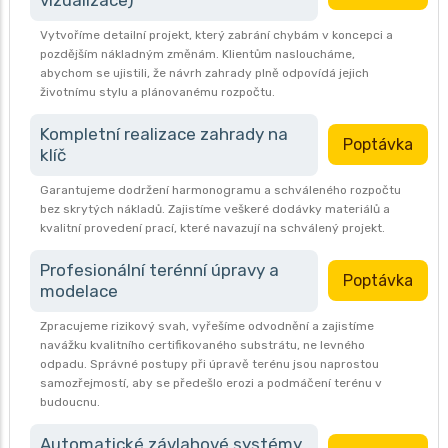
vizualizace)
Vytvoříme detailní projekt, který zabrání chybám v koncepci a
pozdějším nákladným změnám. Klientům nasloucháme,
abychom se ujistili, že návrh zahrady plně odpovídá jejich
životnímu stylu a plánovanému rozpočtu.
Kompletní realizace zahrady na
Poptávka
klíč
Garantujeme dodržení harmonogramu a schváleného rozpočtu
bez skrytých nákladů. Zajistíme veškeré dodávky materiálů a
kvalitní provedení prací, které navazují na schválený projekt.
Profesionální terénní úpravy a
Poptávka
modelace
Zpracujeme rizikový svah, vyřešíme odvodnění a zajistíme
navážku kvalitního certifikovaného substrátu, ne levného
odpadu. Správné postupy při úpravě terénu jsou naprostou
samozřejmostí, aby se předešlo erozi a podmáčení terénu v
budoucnu.
Automatické závlahové systémy