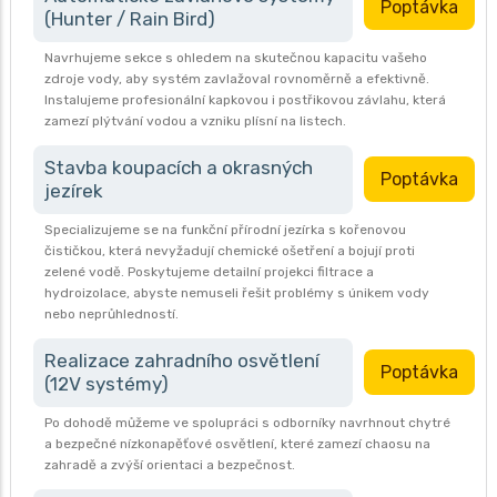
Poptávka
(Hunter / Rain Bird)
Navrhujeme sekce s ohledem na skutečnou kapacitu vašeho
zdroje vody, aby systém zavlažoval rovnoměrně a efektivně.
Instalujeme profesionální kapkovou i postřikovou závlahu, která
zamezí plýtvání vodou a vzniku plísní na listech.
Stavba koupacích a okrasných
Poptávka
jezírek
Specializujeme se na funkční přírodní jezírka s kořenovou
čističkou, která nevyžadují chemické ošetření a bojují proti
zelené vodě. Poskytujeme detailní projekci filtrace a
hydroizolace, abyste nemuseli řešit problémy s únikem vody
nebo neprůhledností.
Realizace zahradního osvětlení
Poptávka
(12V systémy)
Po dohodě můžeme ve spolupráci s odborníky navrhnout chytré
a bezpečné nízkonapěťové osvětlení, které zamezí chaosu na
zahradě a zvýší orientaci a bezpečnost.