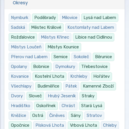
Okresy
Nymburk
Poděbrady
Milovice
Lysá nad Labem
Sadská
Městec Králové
Kostomlaty nad Labem
Rožďalovice
Městys Křinec
Libice nad Cidlinou
Městys Loučeň
Městys Kounice
Přerov nad Labem
Semice
Sokoleč
Běrunice
Opolany
Bobnice
Dymokury
Třebestovice
Kovanice
Kostelní Lhota
Krchleby
Hořátev
Všechlapy
Budiměřice
Pátek
Kamenné Zboží
Dvory
Sloveč
Hrubý Jeseník
Straky
Hradištko
Oskořínek
Chrást
Stará Lysá
Kněžice
Ostrá
Činěves
Sány
Stratov
Opočnice
Písková Lhota
Vrbová Lhota
Chleby