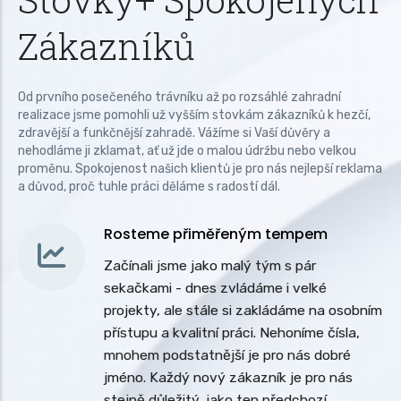
Zákazníků
Od prvního posečeného trávníku až po rozsáhlé zahradní
realizace jsme pomohli už vyšším stovkám zákazníků k hezčí,
zdravější a funkčnější zahradě. Vážíme si Vaší důvěry a
nehodláme ji zklamat, ať už jde o malou údržbu nebo velkou
proměnu. Spokojenost našich klientů je pro nás nejlepší reklama
a důvod, proč tuhle práci děláme s radostí dál.
Rosteme přiměřeným tempem
Začínali jsme jako malý tým s pár
sekačkami - dnes zvládáme i velké
projekty, ale stále si zakládáme na osobním
přístupu a kvalitní práci. Nehoníme čísla,
mnohem podstatnější je pro nás dobré
jméno. Každý nový zákazník je pro nás
stejně důležitý, jako ten předchozí.