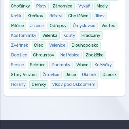
Choťánky
Písty
Záhornice
Vykáň
Mcely
Košík
Křečkov
Bříství
Chotěšice
Jíkev
Milčice
Jizbice
Odřepsy
Úmyslovice
Vestec
Kostomlátky
Velenka
Kouty
Hradčany
Zvěřínek
Čilec
Velenice
Dlouhopolsko
Dobšice
Chroustov
Netřebice
Zbožíčko
Senice
Seletice
Podmoky
Vrbice
Kněžičky
Starý Vestec
Žitovlice
Jiřice
Okřínek
Oseček
Hořany
Černíky
Vlkov pod Oškobrhem