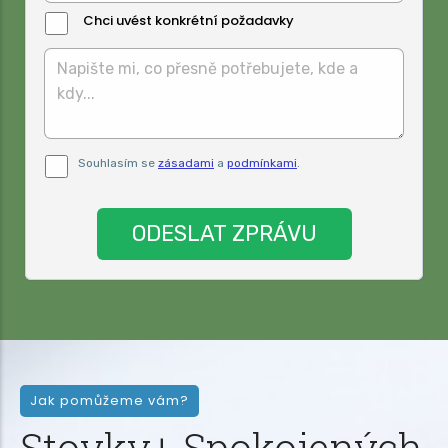
Chci uvést konkrétní požadavky
Text
Zprávy:
Pro odeslání musite odsouhlasit naše
Souhlasím se
zásadami
a
podmínkami
.
podmínky.
Jak pomůžeme vám?
Stovky+ Spokojených