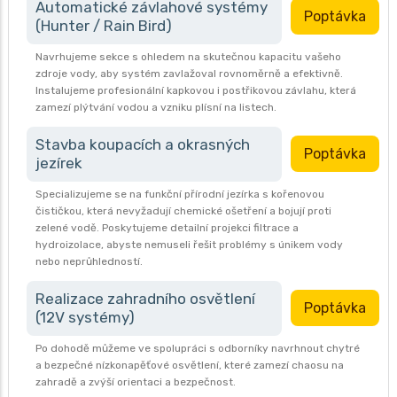
Automatické závlahové systémy
Poptávka
(Hunter / Rain Bird)
Navrhujeme sekce s ohledem na skutečnou kapacitu vašeho
zdroje vody, aby systém zavlažoval rovnoměrně a efektivně.
Instalujeme profesionální kapkovou i postřikovou závlahu, která
zamezí plýtvání vodou a vzniku plísní na listech.
Stavba koupacích a okrasných
Poptávka
jezírek
Specializujeme se na funkční přírodní jezírka s kořenovou
čističkou, která nevyžadují chemické ošetření a bojují proti
zelené vodě. Poskytujeme detailní projekci filtrace a
hydroizolace, abyste nemuseli řešit problémy s únikem vody
nebo neprůhledností.
Realizace zahradního osvětlení
Poptávka
(12V systémy)
Po dohodě můžeme ve spolupráci s odborníky navrhnout chytré
a bezpečné nízkonapěťové osvětlení, které zamezí chaosu na
zahradě a zvýší orientaci a bezpečnost.