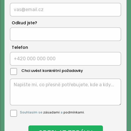
Odkud jste?
Telefon
Chci uvést konkrétní požadavky
Text
Zprávy:
Pro odeslání musite odsouhlasit naše
Souhlasím se
zásadami
a
podmínkami
.
podmínky.