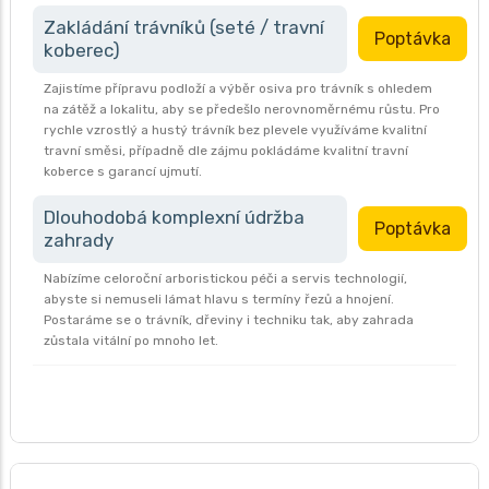
Zakládání trávníků (seté / travní
Poptávka
koberec)
Zajistíme přípravu podloží a výběr osiva pro trávník s ohledem
na zátěž a lokalitu, aby se předešlo nerovnoměrnému růstu. Pro
rychle vzrostlý a hustý trávník bez plevele využíváme kvalitní
travní směsi, případně dle zájmu pokládáme kvalitní travní
koberce s garancí ujmutí.
Dlouhodobá komplexní údržba
Poptávka
zahrady
Nabízíme celoroční arboristickou péči a servis technologií,
abyste si nemuseli lámat hlavu s termíny řezů a hnojení.
Postaráme se o trávník, dřeviny i techniku tak, aby zahrada
zůstala vitální po mnoho let.