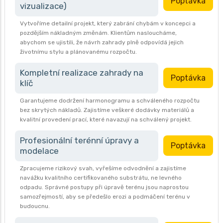
Poptávka
vizualizace)
Vytvoříme detailní projekt, který zabrání chybám v koncepci a
pozdějším nákladným změnám. Klientům nasloucháme,
abychom se ujistili, že návrh zahrady plně odpovídá jejich
životnímu stylu a plánovanému rozpočtu.
Kompletní realizace zahrady na
Poptávka
klíč
Garantujeme dodržení harmonogramu a schváleného rozpočtu
bez skrytých nákladů. Zajistíme veškeré dodávky materiálů a
kvalitní provedení prací, které navazují na schválený projekt.
Profesionální terénní úpravy a
Poptávka
modelace
Zpracujeme rizikový svah, vyřešíme odvodnění a zajistíme
navážku kvalitního certifikovaného substrátu, ne levného
odpadu. Správné postupy při úpravě terénu jsou naprostou
samozřejmostí, aby se předešlo erozi a podmáčení terénu v
budoucnu.