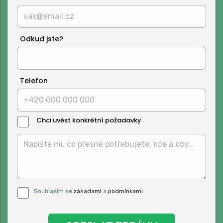
Odkud jste?
Telefon
Chci uvést konkrétní požadavky
Text
Zprávy:
Pro odeslání musite odsouhlasit naše
Souhlasím se
zásadami
a
podmínkami
.
podmínky.