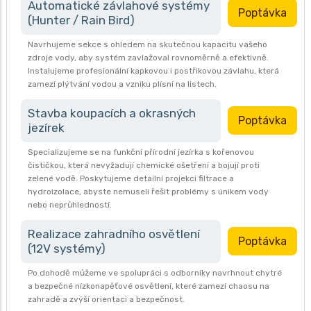
Automatické závlahové systémy
Poptávka
(Hunter / Rain Bird)
Navrhujeme sekce s ohledem na skutečnou kapacitu vašeho
zdroje vody, aby systém zavlažoval rovnoměrně a efektivně.
Instalujeme profesionální kapkovou i postřikovou závlahu, která
zamezí plýtvání vodou a vzniku plísní na listech.
Stavba koupacích a okrasných
Poptávka
jezírek
Specializujeme se na funkční přírodní jezírka s kořenovou
čističkou, která nevyžadují chemické ošetření a bojují proti
zelené vodě. Poskytujeme detailní projekci filtrace a
hydroizolace, abyste nemuseli řešit problémy s únikem vody
nebo neprůhledností.
Realizace zahradního osvětlení
Poptávka
(12V systémy)
Po dohodě můžeme ve spolupráci s odborníky navrhnout chytré
a bezpečné nízkonapěťové osvětlení, které zamezí chaosu na
zahradě a zvýší orientaci a bezpečnost.