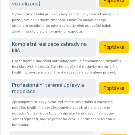
Poptávka
vizualizace)
Vytvoříme detailní projekt, který zabrání chybám v koncepci a
pozdějším nákladným změnám. Klientům nasloucháme,
abychom se ujistili, že návrh zahrady plně odpovídá jejich
životnímu stylu a plánovanému rozpočtu.
Kompletní realizace zahrady na
Poptávka
klíč
Garantujeme dodržení harmonogramu a schváleného rozpočtu
bez skrytých nákladů. Zajistíme veškeré dodávky materiálů a
kvalitní provedení prací, které navazují na schválený projekt.
Profesionální terénní úpravy a
Poptávka
modelace
Zpracujeme rizikový svah, vyřešíme odvodnění a zajistíme
navážku kvalitního certifikovaného substrátu, ne levného
odpadu. Správné postupy při úpravě terénu jsou naprostou
samozřejmostí, aby se předešlo erozi a podmáčení terénu v
budoucnu.