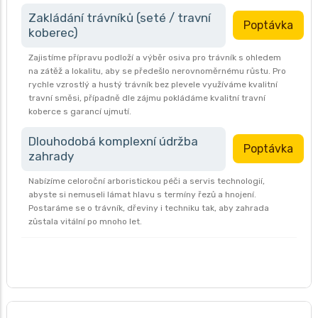
Zakládání trávníků (seté / travní
Poptávka
koberec)
Zajistíme přípravu podloží a výběr osiva pro trávník s ohledem
na zátěž a lokalitu, aby se předešlo nerovnoměrnému růstu. Pro
rychle vzrostlý a hustý trávník bez plevele využíváme kvalitní
travní směsi, případně dle zájmu pokládáme kvalitní travní
koberce s garancí ujmutí.
Dlouhodobá komplexní údržba
Poptávka
zahrady
Nabízíme celoroční arboristickou péči a servis technologií,
abyste si nemuseli lámat hlavu s termíny řezů a hnojení.
Postaráme se o trávník, dřeviny i techniku tak, aby zahrada
zůstala vitální po mnoho let.