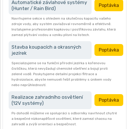
Automatické závlahové systémy
Poptávka
(Hunter / Rain Bird)
Navrhujeme sekce s ohledem na skutečnou kapacitu vašeho
zdroje vody, aby systém zavlažoval rovnoměrně a efektivně.
Instalujeme profesionální kapkovou i postřikovou závlahu, která
zamezí plýtvání vodou a vzniku plísní na listech.
Stavba koupacích a okrasných
Poptávka
jezírek
Specializujeme se na funkční přírodní jezírka s kořenovou
čističkou, která nevyžadují chemické ošetření a bojují proti
zelené vodě. Poskytujeme detailní projekci filtrace a
hydroizolace, abyste nemuseli řešit problémy s únikem vody
nebo neprůhledností.
Realizace zahradního osvětlení
Poptávka
(12V systémy)
Po dohodě můžeme ve spolupráci s odborníky navrhnout chytré
a bezpečné nízkonapěťové osvětlení, které zamezí chaosu na
zahradě a zvýší orientaci a bezpečnost.