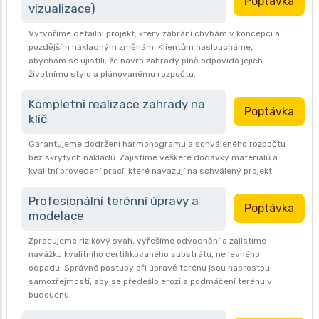
Poptávka
vizualizace)
Vytvoříme detailní projekt, který zabrání chybám v koncepci a
pozdějším nákladným změnám. Klientům nasloucháme,
abychom se ujistili, že návrh zahrady plně odpovídá jejich
životnímu stylu a plánovanému rozpočtu.
Kompletní realizace zahrady na
Poptávka
klíč
Garantujeme dodržení harmonogramu a schváleného rozpočtu
bez skrytých nákladů. Zajistíme veškeré dodávky materiálů a
kvalitní provedení prací, které navazují na schválený projekt.
Profesionální terénní úpravy a
Poptávka
modelace
Zpracujeme rizikový svah, vyřešíme odvodnění a zajistíme
navážku kvalitního certifikovaného substrátu, ne levného
odpadu. Správné postupy při úpravě terénu jsou naprostou
samozřejmostí, aby se předešlo erozi a podmáčení terénu v
budoucnu.