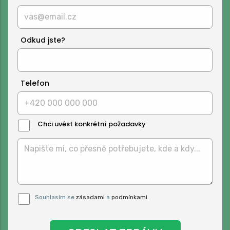
Odkud jste?
Telefon
Chci uvést konkrétní požadavky
Text
Zprávy:
Pro odeslání musite odsouhlasit naše
Souhlasím se
zásadami
a
podmínkami
.
podmínky.