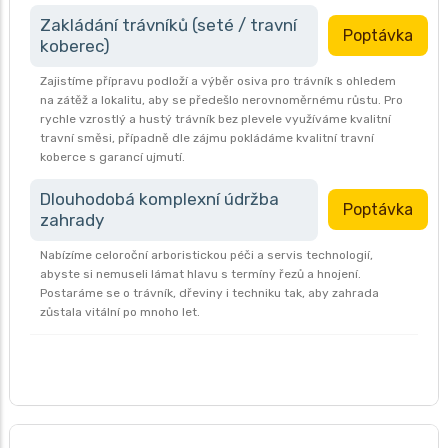
Zakládání trávníků (seté / travní
Poptávka
koberec)
Zajistíme přípravu podloží a výběr osiva pro trávník s ohledem
na zátěž a lokalitu, aby se předešlo nerovnoměrnému růstu. Pro
rychle vzrostlý a hustý trávník bez plevele využíváme kvalitní
travní směsi, případně dle zájmu pokládáme kvalitní travní
koberce s garancí ujmutí.
Dlouhodobá komplexní údržba
Poptávka
zahrady
Nabízíme celoroční arboristickou péči a servis technologií,
abyste si nemuseli lámat hlavu s termíny řezů a hnojení.
Postaráme se o trávník, dřeviny i techniku tak, aby zahrada
zůstala vitální po mnoho let.