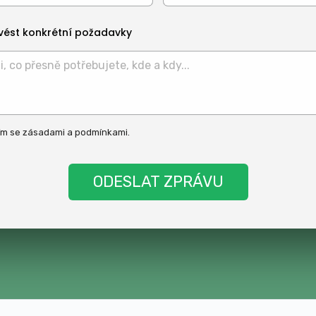
vést konkrétní požadavky
ím se
zásadami
a
podmínkami
.
t