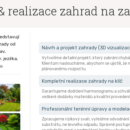
& realizace zahrad na z
edstavují
hrady od
Návrh a projekt zahrady (3D vizualizac
av,
Vytvoříme detailní projekt, který zabrání ch
 jezírka,
Klientům nasloucháme, abychom se ujistili, že n
u.
plánovanému rozpočtu.
Kompletní realizace zahrady na klíč
Garantujeme dodržení harmonogramu a schvále
veškeré dodávky materiálů a kvalitní provedení 
Profesionální terénní úpravy a model
Zpracujeme rizikový svah, vyřešíme odvodnění 
substrátu, ne levného odpadu. Správné postupy