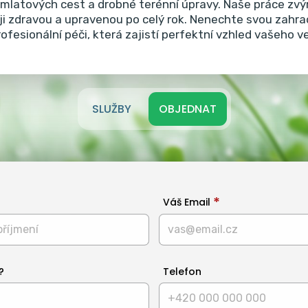
i mlatových cest a drobné terénní úpravy.
Naše práce zvýr
 ji zdravou a upravenou po celý rok. Nenechte svou zahr
rofesionální péči, která zajistí perfektní vzhled vašeho 
SLUŽBY
OBJEDNAT
Váš Email
?
Telefon