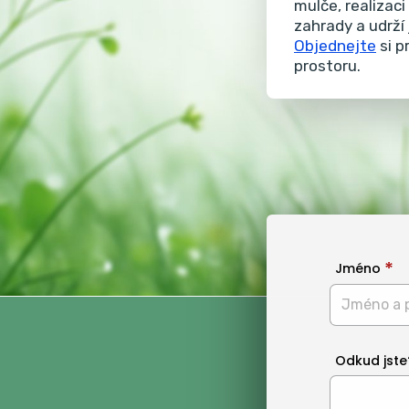
mulče, realizac
zahrady a udrží
Objednejte
si p
prostoru.
Jméno
Odkud jste