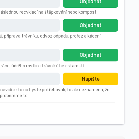
Objednat
s následnou recyklací na štěpkování nebo kompost.
Objednat
ů, příprava trávníku, odvoz odpadu, prořez a kácení,
Objednat
áce, údržba rostlin i trávníků bez starostí.
Napište
 nevidíte to co byste potřebovali, to ale neznamená, že
 probereme to.