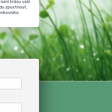
azní krásu vaší
adu zpustnout.
venkovního