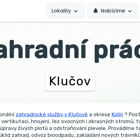
MAIN
NAVIGATION
Lokality
Nabízíme
ahradní prá
Klučov
onální
zahradnické služby v Klučově
a okrese
Kolín
? Post
 vertikutaci, hnojení, řez ovocných i okrasných stromů, t
 úpravy živých plotů a odstraňování plevele. Provádíme t
úklid zahrad, odvoz bioodpadu, zakládání nových trávník