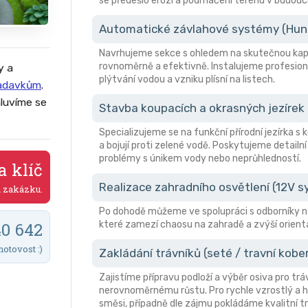
se předešlo erozi a podmáčení terénu v budouc
Automatické závlahové systémy (Hunte
Navrhujeme sekce s ohledem na skutečnou kapa
rovnoměrně a efektivně. Instalujeme profesion
y a
plýtvání vodou a vzniku plísní na listech.
žadavkům
.
luvíme se
Stavba koupacích a okrasných jezírek
Specializujeme se na funkční přírodní jezírka s
a bojují proti zelené vodě. Poskytujeme detailní
problémy s únikem vody nebo neprůhledností.
a klíč
Realizace zahradního osvětlení (12V 
a zakázku.
Po dohodě můžeme ve spolupráci s odborníky n
které zamezí chaosu na zahradě a zvýší orient
40 642
hotovost :)
Zakládání trávníků (seté / travní kobe
Zajistíme přípravu podloží a výběr osiva pro trá
nerovnoměrnému růstu. Pro rychle vzrostlý a hu
směsi, případně dle zájmu pokládáme kvalitní tr