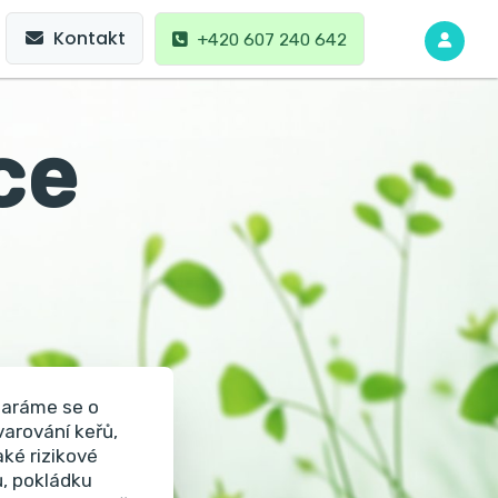
Kontakt
+420 607 240 642
ce
aráme se o
varování keřů,
aké rizikové
ů, pokládku