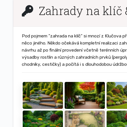
Zahrady na klíč 
Pod pojmem "zahrada na klíč" si mnozí z Klučova př
něco jiného. Někdo očekává kompletní realizaci za
návrhu až po finální provedení včetně terénních úpr
výsadby rostlin a různých zahradních prvků (pergoly,
chodníky, cestičky) a počítá i s dlouhodobou údržbo