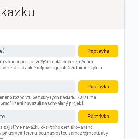
akázku
e)
Poptávka
ybám v koncepci a pozdějším nákladným změnám.
ávrh zahrady plně odpovídá jejich životnímu stylu a
Poptávka
ného rozpočtu bez skrytých nákladů. Zajistíme
prací, které navazují na schválený projekt.
ace
Poptávka
a zajistíme navážku kvalitního certifikovaného
 při úpravě terénu jsou naprostou samozřejmostí, aby