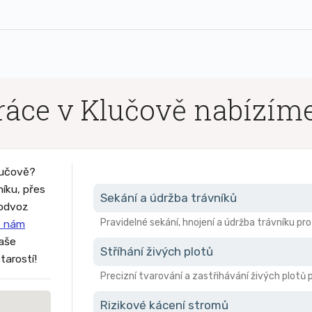
áce v Klučově nabízím
lučově?
níku, přes
Sekání a údržba trávníků
 odvoz
Pravidelné sekání, hnojení a údržba trávníku pr
 nám
vaše
Stříhání živých plotů
tarostí!
Precizní tvarování a zastřihávání živých plotů 
Rizikové kácení stromů