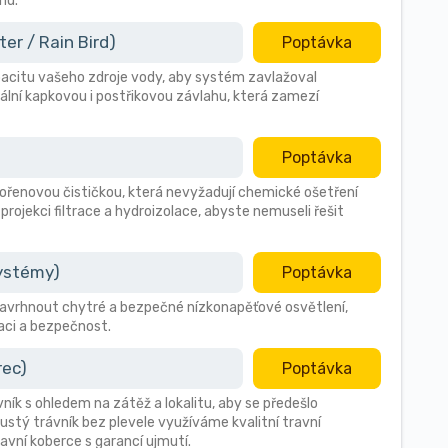
nu.
r / Rain Bird)
Poptávka
citu vašeho zdroje vody, aby systém zavlažoval
ální kapkovou i postřikovou závlahu, která zamezí
Poptávka
 kořenovou čističkou, která nevyžadují chemické ošetření
 projekci filtrace a hydroizolace, abyste nemuseli řešit
systémy)
Poptávka
avrhnout chytré a bezpečné nízkonapěťové osvětlení,
aci a bezpečnost.
rec)
Poptávka
vník s ohledem na zátěž a lokalitu, aby se předešlo
stý trávník bez plevele využíváme kvalitní travní
avní koberce s garancí ujmutí.