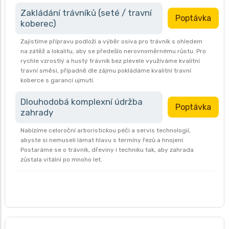
Zakládání trávníků (seté / travní
Poptávka
koberec)
Zajistíme přípravu podloží a výběr osiva pro trávník s ohledem
na zátěž a lokalitu, aby se předešlo nerovnoměrnému růstu. Pro
rychle vzrostlý a hustý trávník bez plevele využíváme kvalitní
travní směsi, případně dle zájmu pokládáme kvalitní travní
koberce s garancí ujmutí.
Dlouhodobá komplexní údržba
Poptávka
zahrady
Nabízíme celoroční arboristickou péči a servis technologií,
abyste si nemuseli lámat hlavu s termíny řezů a hnojení.
Postaráme se o trávník, dřeviny i techniku tak, aby zahrada
zůstala vitální po mnoho let.