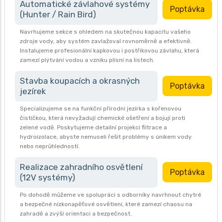
Automatické závlahové systémy
Poptávka
(Hunter / Rain Bird)
Navrhujeme sekce s ohledem na skutečnou kapacitu vašeho
zdroje vody, aby systém zavlažoval rovnoměrně a efektivně.
Instalujeme profesionální kapkovou i postřikovou závlahu, která
zamezí plýtvání vodou a vzniku plísní na listech.
Stavba koupacích a okrasných
Poptávka
jezírek
Specializujeme se na funkční přírodní jezírka s kořenovou
čističkou, která nevyžadují chemické ošetření a bojují proti
zelené vodě. Poskytujeme detailní projekci filtrace a
hydroizolace, abyste nemuseli řešit problémy s únikem vody
nebo neprůhledností.
Realizace zahradního osvětlení
Poptávka
(12V systémy)
Po dohodě můžeme ve spolupráci s odborníky navrhnout chytré
a bezpečné nízkonapěťové osvětlení, které zamezí chaosu na
zahradě a zvýší orientaci a bezpečnost.