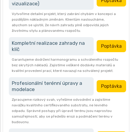
Poptávka
vizualizace)
Vytvoříme detailní projekt, který zabrání chybám v koncepci a
pozdějším nákladným změnám. Klientům nasloucháme,
abychom se ujistili, že návrh zahrady plně odpovídá jejich
životnímu stylu a plánovanému rozpočtu.
Kompletní realizace zahrady na
Poptávka
klíč
Garantujeme dodržení harmonogramu a schváleného rozpočtu
bez skrytých nákladů. Zajistíme veškeré dodávky materiálů a
kvalitní provedení prací, které navazují na schválený projekt.
Profesionální terénní úpravy a
Poptávka
modelace
Zpracujeme rizikový svah, vyřešíme odvodnění a zajistíme
navážku kvalitního certifikovaného substrátu, ne levného
odpadu. Správné postupy při úpravě terénu jsou naprostou
samozřejmostí, aby se předešlo erozi a podmáčení terénu v
budoucnu.