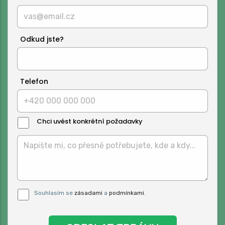
Odkud jste?
Telefon
Chci uvést konkrétní požadavky
Text
Zprávy:
Pro odeslání musite odsouhlasit naše
Souhlasím se
zásadami
a
podmínkami
.
podmínky.