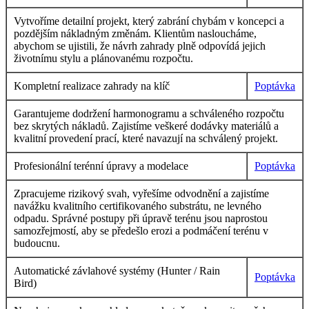
Vytvoříme detailní projekt, který zabrání chybám v koncepci a
pozdějším nákladným změnám. Klientům nasloucháme,
abychom se ujistili, že návrh zahrady plně odpovídá jejich
životnímu stylu a plánovanému rozpočtu.
Kompletní realizace zahrady na klíč
Poptávka
Garantujeme dodržení harmonogramu a schváleného rozpočtu
bez skrytých nákladů. Zajistíme veškeré dodávky materiálů a
kvalitní provedení prací, které navazují na schválený projekt.
Profesionální terénní úpravy a modelace
Poptávka
Zpracujeme rizikový svah, vyřešíme odvodnění a zajistíme
navážku kvalitního certifikovaného substrátu, ne levného
odpadu. Správné postupy při úpravě terénu jsou naprostou
samozřejmostí, aby se předešlo erozi a podmáčení terénu v
budoucnu.
Automatické závlahové systémy (Hunter / Rain
Poptávka
Bird)