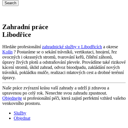
Zahradní práce
Libodřice
Hledáte profesionální
zahradnické služby v Libodřicích
a okrese
Kolín
? Postaráme se o sekání trávníků, vertikutaci, hnojení, řez
ovocných i okrasných stromů, tvarování keřů, čištění záhonů,
úpravy živých plotů a odstraňování plevele. Provádíme také rizikové
kácení stromů, úklid zahrad, odvoz bioodpadu, zakládání nových
trávníků, pokládku mulče, realizaci mlatových cest a drobné terénní
úpravy.
Naše práce zvýrazní krásu vaší zahrady a udrží ji zdravou a
upravenou po celý rok. Nenechte svou zahradu zpustnout.
Objednejte
si profesionální péči, která zajistí perfektní vzhled vašeho
venkovního prostoru.
Služby
Objednat