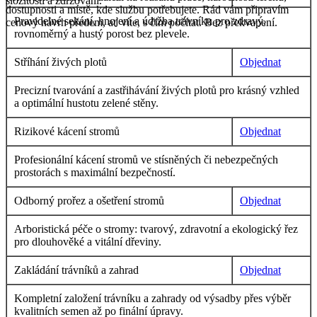
složitostí a zdržování.
dostupnosti a místě, kde službu potřebujete. Rád vám připravím
Pravidelné sekání, hnojení a údržba trávníku pro zdravý,
cenový návrh předem, ať víte, s čím počítat. Bez překvapení.
rovnoměrný a hustý porost bez plevele.
Stříhání živých plotů
Objednat
Precizní tvarování a zastřihávání živých plotů pro krásný vzhled
a optimální hustotu zelené stěny.
Rizikové kácení stromů
Objednat
Profesionální kácení stromů ve stísněných či nebezpečných
prostorách s maximální bezpečností.
Odborný prořez a ošetření stromů
Objednat
Arboristická péče o stromy: tvarový, zdravotní a ekologický řez
pro dlouhověké a vitální dřeviny.
Zakládání trávníků a zahrad
Objednat
Kompletní založení trávníku a zahrady od výsadby přes výběr
kvalitních semen až po finální úpravy.