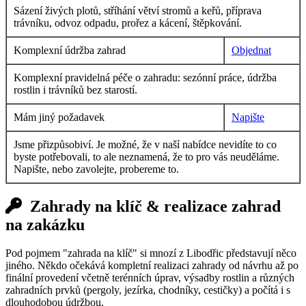
Sázení živých plotů, stříhání větví stromů a keřů, příprava
trávníku, odvoz odpadu, prořez a kácení, štěpkování.
Komplexní údržba zahrad
Objednat
Komplexní pravidelná péče o zahradu: sezónní práce, údržba
rostlin i trávníků bez starostí.
Mám jiný požadavek
Napište
Jsme přizpůsobiví. Je možné, že v naší nabídce nevidíte to co
byste potřebovali, to ale neznamená, že to pro vás neuděláme.
Napište, nebo zavolejte, probereme to.
Zahrady na klíč & realizace zahrad
na zakázku
Pod pojmem "zahrada na klíč" si mnozí z Libodřic představují něco
jiného. Někdo očekává kompletní realizaci zahrady od návrhu až po
finální provedení včetně terénních úprav, výsadby rostlin a různých
zahradních prvků (pergoly, jezírka, chodníky, cestičky) a počítá i s
dlouhodobou údržbou.