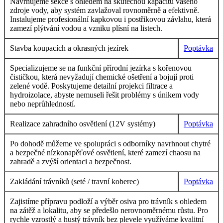
Navrhujeme sekce s ohledem na skutečnou kapacitu vašeho
zdroje vody, aby systém zavlažoval rovnoměrně a efektivně.
Instalujeme profesionální kapkovou i postřikovou závlahu, která
zamezí plýtvání vodou a vzniku plísní na listech.
Stavba koupacích a okrasných jezírek
Poptávka
Specializujeme se na funkční přírodní jezírka s kořenovou
čističkou, která nevyžadují chemické ošetření a bojují proti
zelené vodě. Poskytujeme detailní projekci filtrace a
hydroizolace, abyste nemuseli řešit problémy s únikem vody
nebo neprůhledností.
Realizace zahradního osvětlení (12V systémy)
Poptávka
Po dohodě můžeme ve spolupráci s odborníky navrhnout chytré
a bezpečné nízkonapěťové osvětlení, které zamezí chaosu na
zahradě a zvýší orientaci a bezpečnost.
Zakládání trávníků (seté / travní koberec)
Poptávka
Zajistíme přípravu podloží a výběr osiva pro trávník s ohledem
na zátěž a lokalitu, aby se předešlo nerovnoměrnému růstu. Pro
rychle vzrostlý a hustý trávník bez plevele využíváme kvalitní