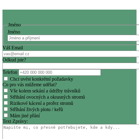
Jméno
Jméno
Váš Email
Odkud jste?
Telefon
Chci uvést konkrétní požadavky
Co pro vás můžeme udělat?
Vše kolem sekání a údržby trávníků
Střihání ovocných a okrasných stromů
Rizikové kácení a prořez stromů
Stříhání živých plotu / keřů
Mám jiné přání
Text Zprávy: