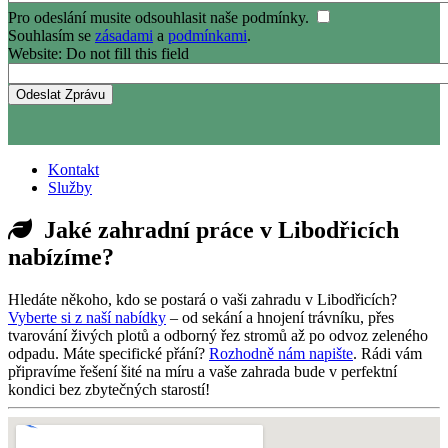
Pro odeslání musite odsouhlasit naše podmínky.
Souhlasím se
zásadami
a
podmínkami
.
Website: Do not fill this field
Kontakt
Služby
Jaké zahradní práce v Libodřicích
nabízíme?
Hledáte někoho, kdo se postará o vaši zahradu v Libodřicích?
Vyberte si z naší nabídky
– od sekání a hnojení trávníku, přes
tvarování živých plotů a odborný řez stromů až po odvoz zeleného
odpadu. Máte specifické přání?
Rozhodně nám napište
. Rádi vám
připravíme řešení šité na míru a vaše zahrada bude v perfektní
kondici bez zbytečných starostí!