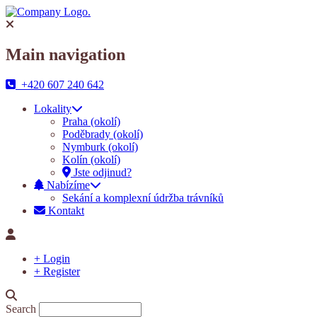
Main navigation
+420 607 240 642
Lokality
Praha (okolí)
Poděbrady (okolí)
Nymburk (okolí)
Kolín (okolí)
Jste odjinud?
Nabízíme
Sekání a komplexní údržba trávníků
Kontakt
+ Login
+ Register
Search