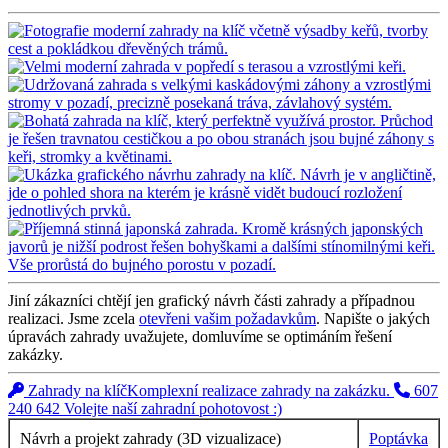
Jiní zákazníci chtějí jen grafický návrh části zahrady a případnou
realizaci. Jsme zcela
otevřeni vašim požadavkům
. Napište o jakých
úpravách zahrady uvažujete, domluvíme se optimáním řešení
zakázky.
Zahrady na klíč
Komplexní realizace zahrady na zakázku.
607
240 642
Volejte naší zahradní pohotovost :)
Návrh a projekt zahrady (3D vizualizace)
Poptávka