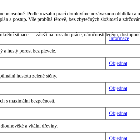
on nebo osobně. Podle rozsahu prací domluvíme nezávaznou obhlídku a 
plán a postup. Vše probíhá férově, bez zbytečných složitostí a zdržován
krétní situace — záleží na rozsahu práce, náročnosti terénu, dostupnos
Informace
ý a hustý porost bez plevele.
Objednat
ptimální hustotu zelené stěny.
Objednat
ách s maximální bezpečností.
Objednat
 dlouhověké a vitální dřeviny.
Objednat