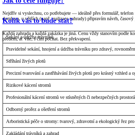
Jak to celé funguje?
Nejdřív si vyslechnu, co potřebujete — ideálně přes formulář, telef
domluva, u větších (např. realizace zahrady) připravím návrh, časový 
Kolik vás to bude stát?
Každá zahrada a každá zakázka je jiná. Cenu vždy stanovím podle kon
Sekání a údržba trávníků
předem, ať víte, s čím počítat. Bez překvapení.
Pravidelné sekání, hnojení a údržba trávníku pro zdravý, rovnoměrn
Stříhání živých plotů
Precizní tvarování a zastřihávání živých plotů pro krásný vzhled a o
Rizikové kácení stromů
Profesionální kácení stromů ve stísněných či nebezpečných prostor
Odborný prořez a ošetření stromů
Arboristická péče o stromy: tvarový, zdravotní a ekologický řez pro
Zakládání trávníků a zahrad