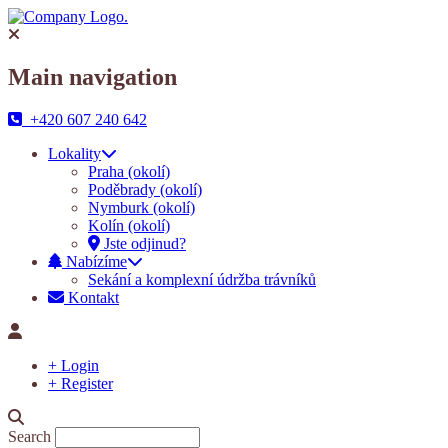
Main navigation
+420 607 240 642
Lokality
Praha (okolí)
Poděbrady (okolí)
Nymburk (okolí)
Kolín (okolí)
Jste odjinud?
Nabízíme
Sekání a komplexní údržba trávníků
Kontakt
+ Login
+ Register
Search