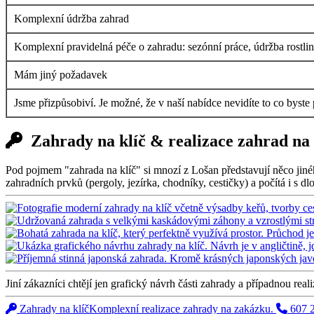
Komplexní údržba zahrad
Komplexní pravidelná péče o zahradu: sezónní práce, údržba rostlin i
Mám jiný požadavek
Jsme přizpůsobiví. Je možné, že v naší nabídce nevidíte to co byste
Zahrady na klíč & realizace zahrad na
Pod pojmem "zahrada na klíč" si mnozí z Lošan představují něco jiné
zahradních prvků (pergoly, jezírka, chodníky, cestičky) a počítá i s 
Jiní zákazníci chtějí jen grafický návrh části zahrady a případnou real
Zahrady na klíč
Komplexní realizace zahrady na zakázku.
607 