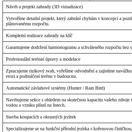
Návrh a projekt zahrady (3D vizualizace)
Vytvoříme detailní projekt, který zabrání chybám v koncepci a poz
plánovanému rozpočtu.
Kompletní realizace zahrady na klíč
Garantujeme dodržení harmonogramu a schváleného rozpočtu bez skry
Profesionální terénní úpravy a modelace
Zpracujeme rizikový svah, vyřešíme odvodnění a zajistíme navážku 
erozi a podmáčení terénu v budoucnu.
Automatické závlahové systémy (Hunter / Rain Bird)
Navrhujeme sekce s ohledem na skutečnou kapacitu vašeho zdroje vo
vodou a vzniku plísní na listech.
Stavba koupacích a okrasných jezírek
Specializujeme se na funkční přírodní jezírka s kořenovou čističkou,