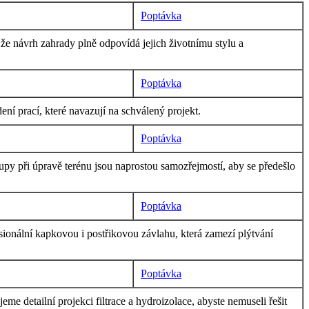
Poptávka
e návrh zahrady plně odpovídá jejich životnímu stylu a
Poptávka
í prací, které navazují na schválený projekt.
Poptávka
py při úpravě terénu jsou naprostou samozřejmostí, aby se předešlo
Poptávka
ionální kapkovou i postřikovou závlahu, která zamezí plýtvání
Poptávka
me detailní projekci filtrace a hydroizolace, abyste nemuseli řešit