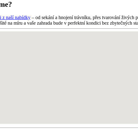
íme?
i z naší nabídky
– od sekání a hnojení trávníku, přes tvarování živých
šité na míru a vaše zahrada bude v perfektní kondici bez zbytečných sta