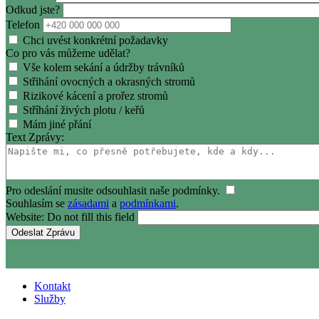
Odkud jste?
Telefon
Chci uvést konkrétní požadavky
Co pro vás můžeme udělat?
Vše kolem sekání a údržby trávníků
Střihání ovocných a okrasných stromů
Rizikové kácení a prořez stromů
Stříhání živých plotu / keřů
Mám jiné přání
Text Zprávy:
Pro odeslání musite odsouhlasit naše podmínky.
Souhlasím se
zásadami
a
podmínkami
.
Website: Do not fill this field
Kontakt
Služby