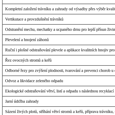
Kompletní založení trávníku a zahrady od výsadby přes výběr kvalit
Vertikutace a provzdušnění trávníků
Odstranění mechu, mechatky a ucpaného drnu pro lepší přísun živin 
Plevelení a hnojení záhonů
Ruční i plošné odstraňování plevele a aplikace kvalitních hnojiv pr
Řez ovocných stromů a keřů
Odborné řezy pro zvýšení plodnosti, tvarování a prevenci chorob u
Odvoz a likvidace zeleného odpadu
Ekologické odstraňování větví, listí a odpadu s následnou recyklac
Jarní údržba zahrady
Sázení živých plotů, stříhání větví stromů a keřů, příprava trávníku