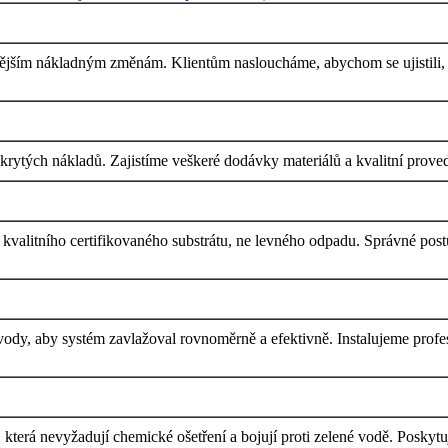
dějším nákladným změnám. Klientům nasloucháme, abychom se ujistili, ž
tých nákladů. Zajistíme veškeré dodávky materiálů a kvalitní proveden
kvalitního certifikovaného substrátu, ne levného odpadu. Správné postu
dy, aby systém zavlažoval rovnoměrně a efektivně. Instalujeme profes
 která nevyžadují chemické ošetření a bojují proti zelené vodě. Poskytuje