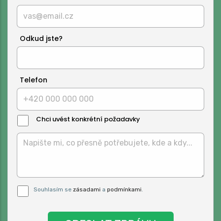
Odkud jste?
Telefon
Chci uvést konkrétní požadavky
Text
Zprávy:
Pro odeslání musite odsouhlasit naše
Souhlasím se
zásadami
a
podmínkami
.
podmínky.