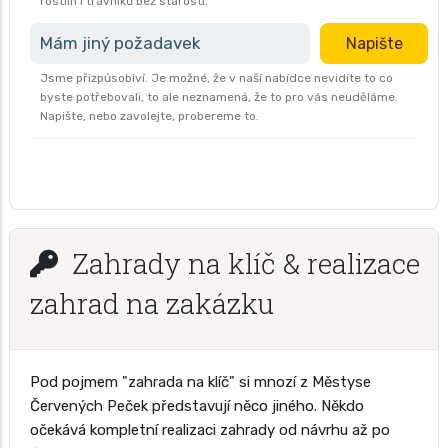
rostlin i trávníků bez starostí.
Mám jiný požadavek
Napište
Jsme přizpůsobiví. Je možné, že v naší nabídce nevidíte to co
byste potřebovali, to ale neznamená, že to pro vás neuděláme.
Napište, nebo zavolejte, probereme to.
Zahrady na klíč & realizace
zahrad na zakázku
Pod pojmem "zahrada na klíč" si mnozí z Městyse
Červených Peček představují něco jiného. Někdo
očekává kompletní realizaci zahrady od návrhu až po