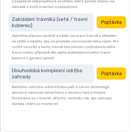
a bezpečné nízkonapěťové osvětlení, které zamezí chaosu na
zahradě a zvýší orientaci a bezpečnost.
Zakládání trávníků (seté / travní
Poptávka
koberec)
Zajistíme přípravu podloží a výběr osiva pro trávník s ohledem
na zátěž a lokalitu, aby se předešlo nerovnoměrnému růstu. Pro
rychle vzrostlý a hustý trávník bez plevele využíváme kvalitní
travní směsi, případně dle zájmu pokládáme kvalitní travní
koberce s garancí ujmutí.
Dlouhodobá komplexní údržba
Poptávka
zahrady
Nabízíme celoroční arboristickou péči a servis technologií,
abyste si nemuseli lámat hlavu s termíny řezů a hnojení.
Postaráme se o trávník, dřeviny i techniku tak, aby zahrada
zůstala vitální po mnoho let.