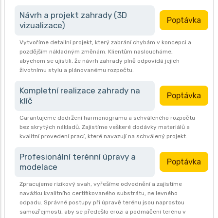
Návrh a projekt zahrady (3D
Poptávka
vizualizace)
Vytvoříme detailní projekt, který zabrání chybám v koncepci a
pozdějším nákladným změnám. Klientům nasloucháme,
abychom se ujistili, že návrh zahrady plně odpovídá jejich
životnímu stylu a plánovanému rozpočtu.
Kompletní realizace zahrady na
Poptávka
klíč
Garantujeme dodržení harmonogramu a schváleného rozpočtu
bez skrytých nákladů. Zajistíme veškeré dodávky materiálů a
kvalitní provedení prací, které navazují na schválený projekt.
Profesionální terénní úpravy a
Poptávka
modelace
Zpracujeme rizikový svah, vyřešíme odvodnění a zajistíme
navážku kvalitního certifikovaného substrátu, ne levného
odpadu. Správné postupy při úpravě terénu jsou naprostou
samozřejmostí, aby se předešlo erozi a podmáčení terénu v