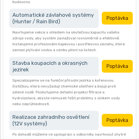
budoucnu.
Automatické závlahové systémy
Poptávka
(Hunter / Rain Bird)
Navrhujeme sekce s ohledem na skutečnou kapacitu vašeho
zdroje vody, aby systém zavlažoval rovnoměrně a efektivně.
Instalujeme profesionální kapkovou i postřikovou závlahu, která
zamezí plýtvání vodou a vzniku plísní na listech.
Stavba koupacích a okrasných
Poptávka
jezírek
Specializujeme se na funkční přírodní jezírka s kořenovou
čističkou, která nevyžadují chemické ošetření a bojují proti
zelené vodě. Poskytujeme detailní projekci filtrace a
hydroizolace, abyste nemuseli řešit problémy s únikem vody
nebo neprůhledností.
Realizace zahradního osvětlení
Poptávka
(12V systémy)
Po dohodě můžeme ve spolupráci s odborníky navrhnout chytré