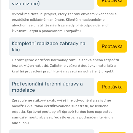
Poptávka
vizualizace)
Vytvoříme detailní projekt, který zabrání chybám v koncepci a
pozdějším nákladným změnám. Klientům nasloucháme,
abychom se ujistili, že návrh zahrady plně odpovídá jejich
životnímu stylu a plánovanému rozpočtu.
Kompletní realizace zahrady na
Poptávka
klíč
Garantujeme dodržení harmonogramu a schváleného rozpočtu
bez skrytých nákladů. Zajistíme veškeré dodávky materiálů a
kvalitní provedení prací, které navazují na schválený projekt.
Profesionální terénní úpravy a
Poptávka
modelace
Zpracujeme rizikový svah, vyřešíme odvodnění a zajistíme
navážku kvalitního certifikovaného substrátu, ne levného
odpadu. Správné postupy při úpravě terénu jsou naprostou
samozřejmostí, aby se předešlo erozi a podmáčení terénu v
budoucnu.