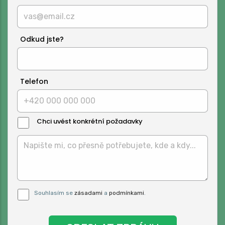
Odkud jste?
Telefon
Chci uvést konkrétní požadavky
Text
Zprávy:
Pro odeslání musite odsouhlasit naše
Souhlasím se
zásadami
a
podmínkami
.
podmínky.