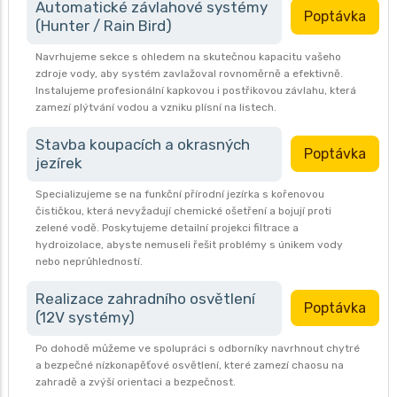
Automatické závlahové systémy
Poptávka
(Hunter / Rain Bird)
Navrhujeme sekce s ohledem na skutečnou kapacitu vašeho
zdroje vody, aby systém zavlažoval rovnoměrně a efektivně.
Instalujeme profesionální kapkovou i postřikovou závlahu, která
zamezí plýtvání vodou a vzniku plísní na listech.
Stavba koupacích a okrasných
Poptávka
jezírek
Specializujeme se na funkční přírodní jezírka s kořenovou
čističkou, která nevyžadují chemické ošetření a bojují proti
zelené vodě. Poskytujeme detailní projekci filtrace a
hydroizolace, abyste nemuseli řešit problémy s únikem vody
nebo neprůhledností.
Realizace zahradního osvětlení
Poptávka
(12V systémy)
Po dohodě můžeme ve spolupráci s odborníky navrhnout chytré
a bezpečné nízkonapěťové osvětlení, které zamezí chaosu na
zahradě a zvýší orientaci a bezpečnost.