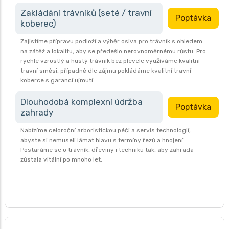
Zakládání trávníků (seté / travní
Poptávka
koberec)
Zajistíme přípravu podloží a výběr osiva pro trávník s ohledem
na zátěž a lokalitu, aby se předešlo nerovnoměrnému růstu. Pro
rychle vzrostlý a hustý trávník bez plevele využíváme kvalitní
travní směsi, případně dle zájmu pokládáme kvalitní travní
koberce s garancí ujmutí.
Dlouhodobá komplexní údržba
Poptávka
zahrady
Nabízíme celoroční arboristickou péči a servis technologií,
abyste si nemuseli lámat hlavu s termíny řezů a hnojení.
Postaráme se o trávník, dřeviny i techniku tak, aby zahrada
zůstala vitální po mnoho let.