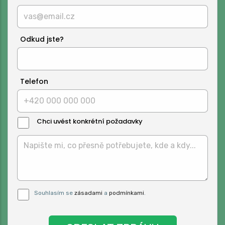
Odkud jste?
Telefon
Chci uvést konkrétní požadavky
Text
Zprávy:
Pro odeslání musite odsouhlasit naše
Souhlasím se
zásadami
a
podmínkami
.
podmínky.