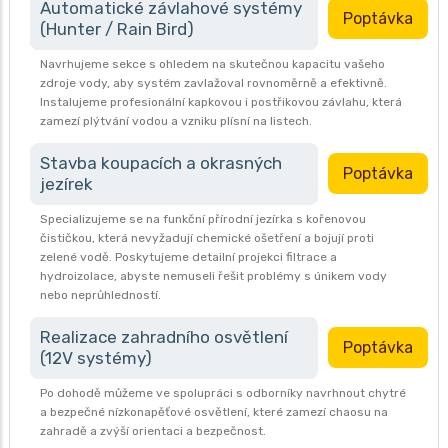
Automatické závlahové systémy
Poptávka
(Hunter / Rain Bird)
Navrhujeme sekce s ohledem na skutečnou kapacitu vašeho
zdroje vody, aby systém zavlažoval rovnoměrně a efektivně.
Instalujeme profesionální kapkovou i postřikovou závlahu, která
zamezí plýtvání vodou a vzniku plísní na listech.
Stavba koupacích a okrasných
Poptávka
jezírek
Specializujeme se na funkční přírodní jezírka s kořenovou
čističkou, která nevyžadují chemické ošetření a bojují proti
zelené vodě. Poskytujeme detailní projekci filtrace a
hydroizolace, abyste nemuseli řešit problémy s únikem vody
nebo neprůhledností.
Realizace zahradního osvětlení
Poptávka
(12V systémy)
Po dohodě můžeme ve spolupráci s odborníky navrhnout chytré
a bezpečné nízkonapěťové osvětlení, které zamezí chaosu na
zahradě a zvýší orientaci a bezpečnost.