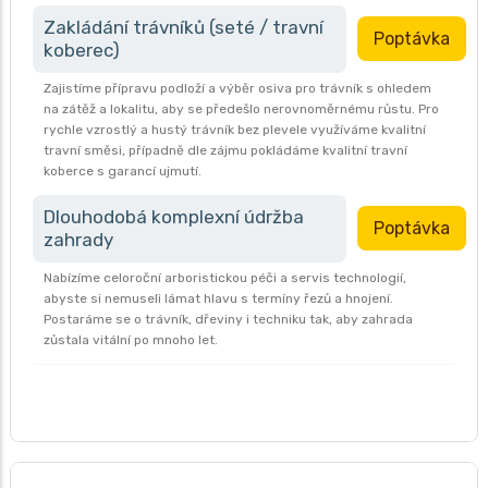
Zakládání trávníků (seté / travní
Poptávka
koberec)
Zajistíme přípravu podloží a výběr osiva pro trávník s ohledem
na zátěž a lokalitu, aby se předešlo nerovnoměrnému růstu. Pro
rychle vzrostlý a hustý trávník bez plevele využíváme kvalitní
travní směsi, případně dle zájmu pokládáme kvalitní travní
koberce s garancí ujmutí.
Dlouhodobá komplexní údržba
Poptávka
zahrady
Nabízíme celoroční arboristickou péči a servis technologií,
abyste si nemuseli lámat hlavu s termíny řezů a hnojení.
Postaráme se o trávník, dřeviny i techniku tak, aby zahrada
zůstala vitální po mnoho let.