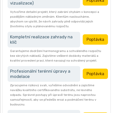
Poptávka
vizualizace)
Vytvoříme detailní projekt, který zabrání chybám v koncepci a
pozdějším nákladným změnám. Klientům nasloucháme,
abychom se ujistili, že návrh zahrady plně odpovídá jejich
životnímu stylu a plánovanému rozpočtu.
Kompletní realizace zahrady na
Poptávka
klíč
Garantujeme dodržení harmonogramu a schváleného rozpočtu
bez skrytých nákladů. Zajistíme veškeré dodávky materiálů a
kvalitní provedení prací, které navazují na schválený projekt.
Profesionální terénní úpravy a
Poptávka
modelace
Zpracujeme rizikový svah, vyřešíme odvodnění a zajistíme
navážku kvalitního certifikovaného substrátu, ne levného
odpadu. Správné postupy při úpravě terénu jsou naprostou
samozřejmostí, aby se předešlo erozi a podmáčení terénu v
budoucnu.