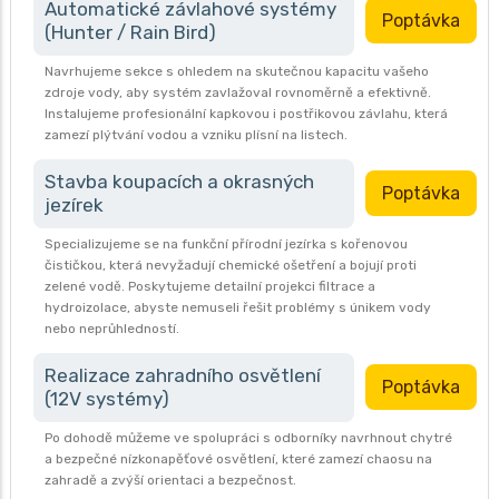
Automatické závlahové systémy
Poptávka
(Hunter / Rain Bird)
Navrhujeme sekce s ohledem na skutečnou kapacitu vašeho
zdroje vody, aby systém zavlažoval rovnoměrně a efektivně.
Instalujeme profesionální kapkovou i postřikovou závlahu, která
zamezí plýtvání vodou a vzniku plísní na listech.
Stavba koupacích a okrasných
Poptávka
jezírek
Specializujeme se na funkční přírodní jezírka s kořenovou
čističkou, která nevyžadují chemické ošetření a bojují proti
zelené vodě. Poskytujeme detailní projekci filtrace a
hydroizolace, abyste nemuseli řešit problémy s únikem vody
nebo neprůhledností.
Realizace zahradního osvětlení
Poptávka
(12V systémy)
Po dohodě můžeme ve spolupráci s odborníky navrhnout chytré
a bezpečné nízkonapěťové osvětlení, které zamezí chaosu na
zahradě a zvýší orientaci a bezpečnost.