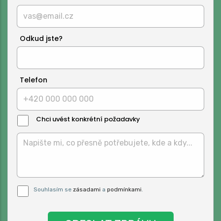
Odkud jste?
Telefon
Chci uvést konkrétní požadavky
Text
Zprávy:
Pro odeslání musite odsouhlasit naše
Souhlasím se
zásadami
a
podmínkami
.
podmínky.