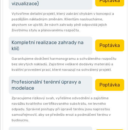
Poptávka
vizualizace)
Vytvoříme detailní projekt, který zabrání chybám v koncepci a
pozdějším nákladným změnám. Klientům nasloucháme,
abychom se ujistili, že návrh zahrady plně odpovídá jejich
životnímu stylu a plánovanému rozpočtu.
Kompletní realizace zahrady na
Poptávka
klíč
Garantujeme dodržení harmonogramu a schváleného rozpočtu
bez skrytých nákladů. Zajistíme veškeré dodávky materiálů a
kvalitní provedení prací, které navazují na schválený projekt.
Profesionální terénní úpravy a
Poptávka
modelace
Zpracujeme rizikový svah, vyřešíme odvodnění a zajistíme
navážku kvalitního certifikovaného substrátu, ne levného
odpadu. Správné postupy při úpravě terénu jsou naprostou
samozřejmostí, aby se předešlo erozi a podmáčení terénu v
budoucnu.