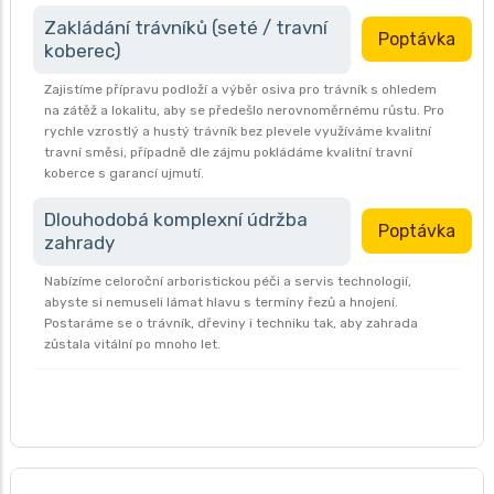
Zakládání trávníků (seté / travní
Poptávka
koberec)
Zajistíme přípravu podloží a výběr osiva pro trávník s ohledem
na zátěž a lokalitu, aby se předešlo nerovnoměrnému růstu. Pro
rychle vzrostlý a hustý trávník bez plevele využíváme kvalitní
travní směsi, případně dle zájmu pokládáme kvalitní travní
koberce s garancí ujmutí.
Dlouhodobá komplexní údržba
Poptávka
zahrady
Nabízíme celoroční arboristickou péči a servis technologií,
abyste si nemuseli lámat hlavu s termíny řezů a hnojení.
Postaráme se o trávník, dřeviny i techniku tak, aby zahrada
zůstala vitální po mnoho let.