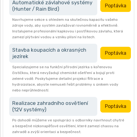
Automatické závlahové systémy
Poptávka
(Hunter / Rain Bird)
Navrhujeme sekce s ohledem na skutečnou kapacitu vašeho
zdroje vody, aby systém zavlažoval rovnoměrně a efektivně.
Instalujeme profesionální kapkovou i postřikovou závlahu, která
zamezí plýtvání vodou a vzniku plísní na listech.
Stavba koupacích a okrasných
Poptávka
jezírek
Specializujeme se na funkční přírodní jezírka s kořenovou
čističkou, která nevyžadují chemické ošetření a bojují proti
zelené vodě. Poskytujeme detailní projekci filtrace a
hydroizolace, abyste nemuseli řešit problémy s únikem vody
nebo neprůhledností.
Realizace zahradního osvětlení
Poptávka
(12V systémy)
Po dohodě můžeme ve spolupráci s odborníky navrhnout chytré
a bezpečné nízkonapěťové osvětlení, které zamezí chaosu na
zahradě a zvýší orientaci a bezpečnost.