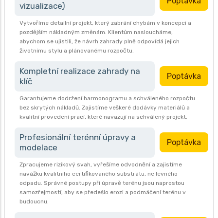
Poptávka
vizualizace)
Vytvoříme detailní projekt, který zabrání chybám v koncepci a
pozdějším nákladným změnám. Klientům nasloucháme,
abychom se ujistili, že návrh zahrady plně odpovídá jejich
životnímu stylu a plánovanému rozpočtu.
Kompletní realizace zahrady na
Poptávka
klíč
Garantujeme dodržení harmonogramu a schváleného rozpočtu
bez skrytých nákladů. Zajistíme veškeré dodávky materiálů a
kvalitní provedení prací, které navazují na schválený projekt.
Profesionální terénní úpravy a
Poptávka
modelace
Zpracujeme rizikový svah, vyřešíme odvodnění a zajistíme
navážku kvalitního certifikovaného substrátu, ne levného
odpadu. Správné postupy při úpravě terénu jsou naprostou
samozřejmostí, aby se předešlo erozi a podmáčení terénu v
budoucnu.