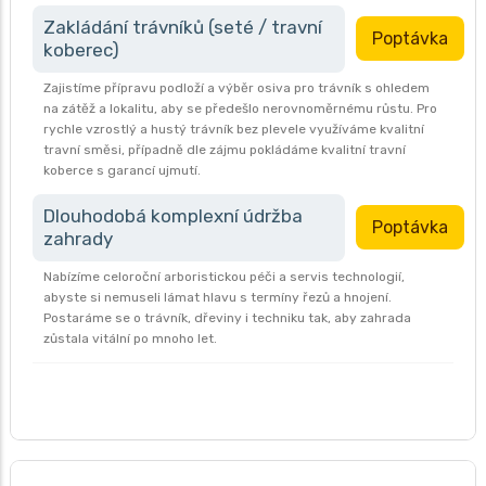
Zakládání trávníků (seté / travní
Poptávka
koberec)
Zajistíme přípravu podloží a výběr osiva pro trávník s ohledem
na zátěž a lokalitu, aby se předešlo nerovnoměrnému růstu. Pro
rychle vzrostlý a hustý trávník bez plevele využíváme kvalitní
travní směsi, případně dle zájmu pokládáme kvalitní travní
koberce s garancí ujmutí.
Dlouhodobá komplexní údržba
Poptávka
zahrady
Nabízíme celoroční arboristickou péči a servis technologií,
abyste si nemuseli lámat hlavu s termíny řezů a hnojení.
Postaráme se o trávník, dřeviny i techniku tak, aby zahrada
zůstala vitální po mnoho let.