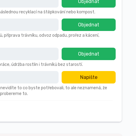
Objednat
s následnou recyklací na štěpkování nebo kompost.
Objednat
ů, příprava trávníku, odvoz odpadu, prořez a kácení,
Objednat
áce, údržba rostlin i trávníků bez starostí.
Napište
 nevidíte to co byste potřebovali, to ale neznamená, že
 probereme to.