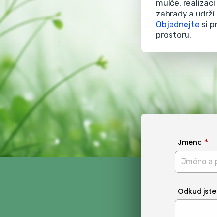
mulče, realizac
zahrady a udrží
Objednejte
si p
prostoru.
Jméno
Odkud jste