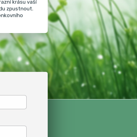
azní krásu vaší
adu zpustnout.
venkovního