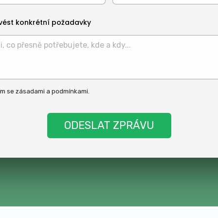
vést konkrétní požadavky
ím se
zásadami
a
podmínkami
.
t