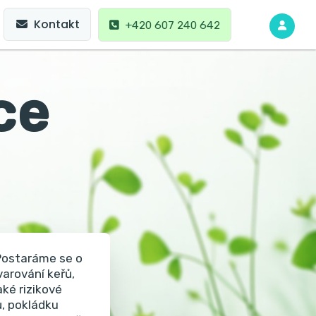
Kontakt
+420 607 240 642
ce
Postaráme se o
varování keřů,
aké rizikové
ů, pokládku