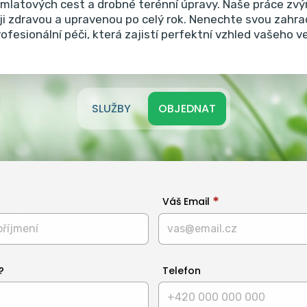
i mlatových cest a drobné terénní úpravy.
Naše práce zvýr
 ji zdravou a upravenou po celý rok. Nenechte svou zahr
rofesionální péči, která zajistí perfektní vzhled vašeho 
SLUŽBY
OBJEDNAT
Váš Email
?
Telefon