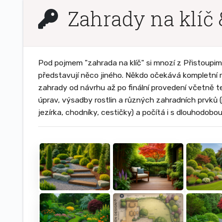
Zahrady na klíč 
Pod pojmem "zahrada na klíč" si mnozí z Přistoupim
představují něco jiného. Někdo očekává kompletní r
zahrady od návrhu až po finální provedení včetně t
úprav, výsadby rostlin a různých zahradních prvků (
jezírka, chodníky, cestičky) a počítá i s dlouhodobo