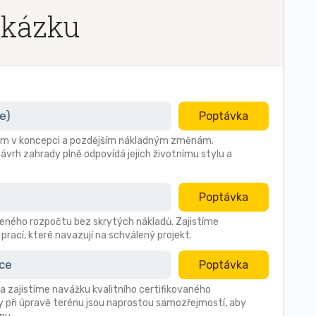
akázku
e)
Poptávka
ybám v koncepci a pozdějším nákladným změnám.
ávrh zahrady plně odpovídá jejich životnímu stylu a
Poptávka
ného rozpočtu bez skrytých nákladů. Zajistíme
prací, které navazují na schválený projekt.
ace
Poptávka
a zajistíme navážku kvalitního certifikovaného
 při úpravě terénu jsou naprostou samozřejmostí, aby