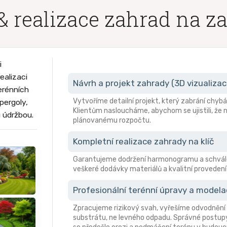
& realizace zahrad na z
i
ealizaci
Návrh a projekt zahrady (3D vizualizac
erénních
Vytvoříme detailní projekt, který zabrání ch
pergoly,
Klientům nasloucháme, abychom se ujistili, že n
u údržbou.
plánovanému rozpočtu.
Kompletní realizace zahrady na klíč
Garantujeme dodržení harmonogramu a schvále
veškeré dodávky materiálů a kvalitní provedení 
Profesionální terénní úpravy a model
Zpracujeme rizikový svah, vyřešíme odvodnění 
substrátu, ne levného odpadu. Správné postupy