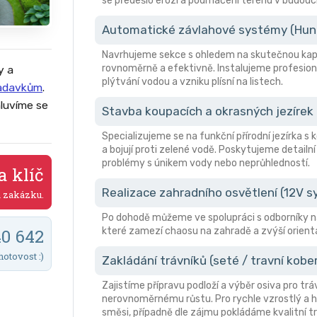
se předešlo erozi a podmáčení terénu v budouc
Automatické závlahové systémy (Hunte
Navrhujeme sekce s ohledem na skutečnou kapa
rovnoměrně a efektivně. Instalujeme profesion
y a
plýtvání vodou a vzniku plísní na listech.
žadavkům
.
luvíme se
Stavba koupacích a okrasných jezírek
Specializujeme se na funkční přírodní jezírka s
a bojují proti zelené vodě. Poskytujeme detailní
problémy s únikem vody nebo neprůhledností.
a klíč
Realizace zahradního osvětlení (12V 
a zakázku.
Po dohodě můžeme ve spolupráci s odborníky n
které zamezí chaosu na zahradě a zvýší orient
40 642
hotovost :)
Zakládání trávníků (seté / travní kobe
Zajistíme přípravu podloží a výběr osiva pro trá
nerovnoměrnému růstu. Pro rychle vzrostlý a hu
směsi, případně dle zájmu pokládáme kvalitní tr