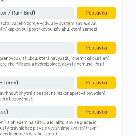
nu.
r / Rain Bird)
Poptávka
citu vašeho zdroje vody, aby systém zavlažoval
ální kapkovou i postřikovou závlahu, která zamezí
Poptávka
 kořenovou čističkou, která nevyžadují chemické ošetření
 projekci filtrace a hydroizolace, abyste nemuseli řešit
systémy)
Poptávka
avrhnout chytré a bezpečné nízkonapěťové osvětlení,
aci a bezpečnost.
rec)
Poptávka
vník s ohledem na zátěž a lokalitu, aby se předešlo
stý trávník bez plevele využíváme kvalitní travní
avní koberce s garancí ujmutí.