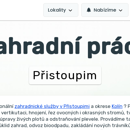
MAIN
NAVIGATION
Lokality
Nabízíme
ahradní prá
Přistoupim
onální
zahradnické služby v Přistoupimi
a okrese
Kolín
? 
 vertikutaci, hnojení, řez ovocných i okrasných stromů, t
 úpravy živých plotů a odstraňování plevele. Provádíme t
úklid zahrad, odvoz bioodpadu, zakládání nových trávník