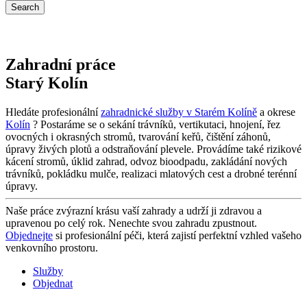
Zahradní práce
Starý Kolín
Hledáte profesionální
zahradnické služby v Starém Kolíně
a okrese
Kolín
? Postaráme se o sekání trávníků, vertikutaci, hnojení, řez
ovocných i okrasných stromů, tvarování keřů, čištění záhonů,
úpravy živých plotů a odstraňování plevele. Provádíme také rizikové
kácení stromů, úklid zahrad, odvoz bioodpadu, zakládání nových
trávníků, pokládku mulče, realizaci mlatových cest a drobné terénní
úpravy.
Naše práce zvýrazní krásu vaší zahrady a udrží ji zdravou a
upravenou po celý rok. Nenechte svou zahradu zpustnout.
Objednejte
si profesionální péči, která zajistí perfektní vzhled vašeho
venkovního prostoru.
Služby
Objednat