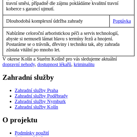
travní směsi, případně dle zájmu pokládáme kvalitní travní
koberce s garancí ujmutí.
Dlouhodobá komplexní údržba zahrady
Poptávka
Nabízíme celoroční arboristickou péči a servis technologií,
abyste si nemuseli lámat hlavu s termíny řezů a hnojení.
Postaráme se o trávník, dřeviny i techniku tak, aby zahrada
zůstala vitální po mnoho let.
V okrese Kolín a Starém Kolíně pro vás sledujeme aktuální
dopravní nehody
,
dostupnost lékařů
,
kriminalitu
Zahradní služby
Zahradní služby Praha
Zahradní služby Poděbrady
Zahradní služby Nymburk
Zahradní služby Kolín
O projektu
Podmínky použití