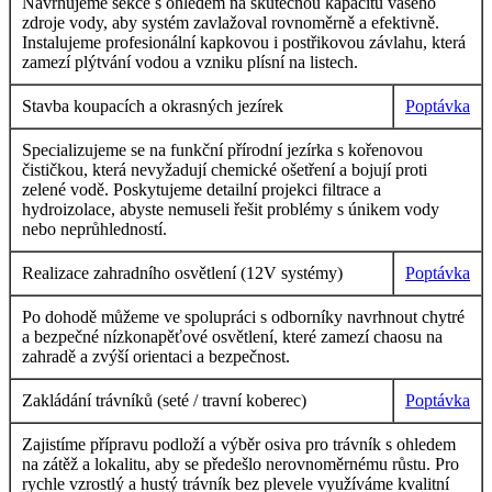
Navrhujeme sekce s ohledem na skutečnou kapacitu vašeho
zdroje vody, aby systém zavlažoval rovnoměrně a efektivně.
Instalujeme profesionální kapkovou i postřikovou závlahu, která
zamezí plýtvání vodou a vzniku plísní na listech.
Stavba koupacích a okrasných jezírek
Poptávka
Specializujeme se na funkční přírodní jezírka s kořenovou
čističkou, která nevyžadují chemické ošetření a bojují proti
zelené vodě. Poskytujeme detailní projekci filtrace a
hydroizolace, abyste nemuseli řešit problémy s únikem vody
nebo neprůhledností.
Realizace zahradního osvětlení (12V systémy)
Poptávka
Po dohodě můžeme ve spolupráci s odborníky navrhnout chytré
a bezpečné nízkonapěťové osvětlení, které zamezí chaosu na
zahradě a zvýší orientaci a bezpečnost.
Zakládání trávníků (seté / travní koberec)
Poptávka
Zajistíme přípravu podloží a výběr osiva pro trávník s ohledem
na zátěž a lokalitu, aby se předešlo nerovnoměrnému růstu. Pro
rychle vzrostlý a hustý trávník bez plevele využíváme kvalitní