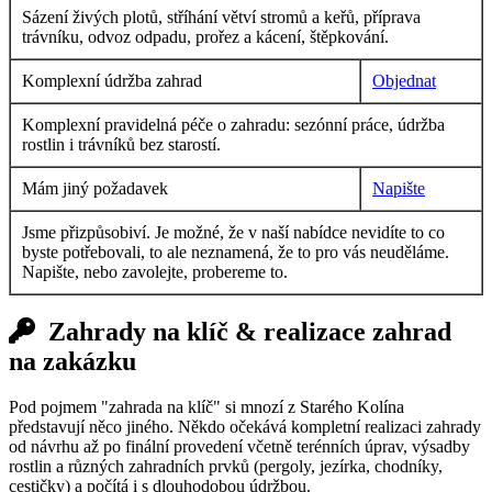
Sázení živých plotů, stříhání větví stromů a keřů, příprava
trávníku, odvoz odpadu, prořez a kácení, štěpkování.
Komplexní údržba zahrad
Objednat
Komplexní pravidelná péče o zahradu: sezónní práce, údržba
rostlin i trávníků bez starostí.
Mám jiný požadavek
Napište
Jsme přizpůsobiví. Je možné, že v naší nabídce nevidíte to co
byste potřebovali, to ale neznamená, že to pro vás neuděláme.
Napište, nebo zavolejte, probereme to.
Zahrady na klíč & realizace zahrad
na zakázku
Pod pojmem "zahrada na klíč" si mnozí z Starého Kolína
představují něco jiného. Někdo očekává kompletní realizaci zahrady
od návrhu až po finální provedení včetně terénních úprav, výsadby
rostlin a různých zahradních prvků (pergoly, jezírka, chodníky,
cestičky) a počítá i s dlouhodobou údržbou.