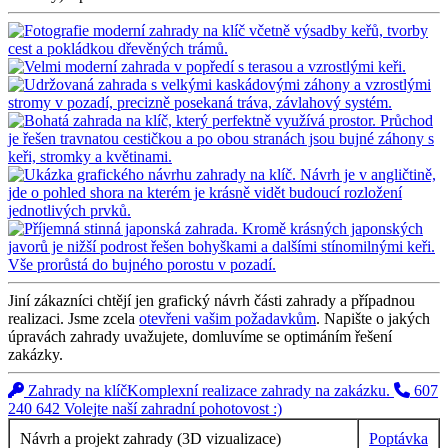
Jiní zákazníci chtějí jen grafický návrh části zahrady a případnou
realizaci. Jsme zcela
otevřeni vašim požadavkům
. Napište o jakých
úpravách zahrady uvažujete, domluvíme se optimáním řešení
zakázky.
Zahrady na klíč
Komplexní realizace zahrady na zakázku.
607
240 642
Volejte naší zahradní pohotovost :)
Návrh a projekt zahrady (3D vizualizace)
Poptávka