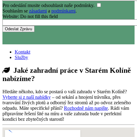
Pro odeslání musite odsouhlasit naše podmínky.
Souhlasím se
zásadami
a
podmínkami
.
Website: Do not fill this field
Kontakt
Služby
Jaké zahradní práce v Starém Kolíně
nabízíme?
Hledáte někoho, kdo se postará o vaši zahradu v Starém Kolíně?
Vyberte si z naší nabídky
– od sekání a hnojení trávníku, přes
tvarování živých plotů a odborný řez stromů až po odvoz zeleného
odpadu. Máte specifické přání?
Rozhodně nám napište
. Rádi vám
připravíme řešení šité na míru a vaše zahrada bude v perfektní
kondici bez zbytečných starostí!