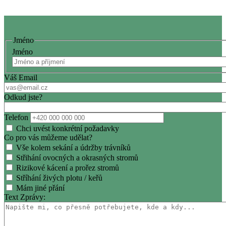
Jméno
Jméno
Váš Email
Odkud jste?
Telefon
Chci uvést konkrétní požadavky
Co pro vás můžeme udělat?
Vše kolem sekání a údržby trávníků
Střihání ovocných a okrasných stromů
Rizikové kácení a prořez stromů
Stříhání živých plotu / keřů
Mám jiné přání
Text Zprávy: