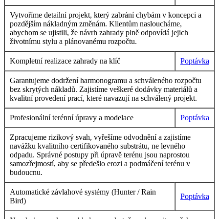
Vytvoříme detailní projekt, který zabrání chybám v koncepci a
pozdějším nákladným změnám. Klientům nasloucháme,
abychom se ujistili, že návrh zahrady plně odpovídá jejich
životnímu stylu a plánovanému rozpočtu.
Kompletní realizace zahrady na klíč
Poptávka
Garantujeme dodržení harmonogramu a schváleného rozpočtu
bez skrytých nákladů. Zajistíme veškeré dodávky materiálů a
kvalitní provedení prací, které navazují na schválený projekt.
Profesionální terénní úpravy a modelace
Poptávka
Zpracujeme rizikový svah, vyřešíme odvodnění a zajistíme
navážku kvalitního certifikovaného substrátu, ne levného
odpadu. Správné postupy při úpravě terénu jsou naprostou
samozřejmostí, aby se předešlo erozi a podmáčení terénu v
budoucnu.
Automatické závlahové systémy (Hunter / Rain
Poptávka
Bird)