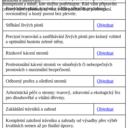
složitostí a zdržování.
dostupnosti a místě, kde službu potřebujete. Rád vám připravím
Pravidelné sekání, hnojení a údržba trávníku pro zdravý,
cenový návrh předem, ať víte, s čím počítat. Bez překvapení.
rovnoměrný a hustý porost bez plevele.
Stříhání živých plotů
Objednat
Precizní tvarování a zastřihávání živých plotů pro krásný vzhled
a optimální hustotu zelené stěny.
Rizikové kácení stromů
Objednat
Profesionální kácení stromů ve stísněných či nebezpečných
prostorách s maximální bezpečností.
Odborný prořez a ošetření stromů
Objednat
Arboristická péče o stromy: tvarový, zdravotní a ekologický řez
pro dlouhověké a vitální dřeviny.
Zakládání trávníků a zahrad
Objednat
Kompletní založení trávníku a zahrady od výsadby přes výběr
kvalitních semen až po finální úpravy.