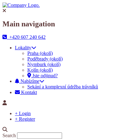
Main navigation
+420 607 240 642
Lokality
Praha (okolí)
Poděbrady (okolí)
Nymburk (okolí)
Kolín (okolí)
Jste odjinud?
Nabízíme
Sekání a komplexní údržba trávníků
Kontakt
+ Login
+ Register
Search