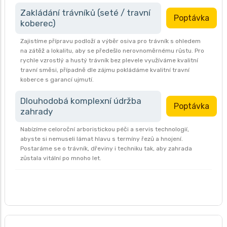
Zakládání trávníků (seté / travní
Poptávka
koberec)
Zajistíme přípravu podloží a výběr osiva pro trávník s ohledem
na zátěž a lokalitu, aby se předešlo nerovnoměrnému růstu. Pro
rychle vzrostlý a hustý trávník bez plevele využíváme kvalitní
travní směsi, případně dle zájmu pokládáme kvalitní travní
koberce s garancí ujmutí.
Dlouhodobá komplexní údržba
Poptávka
zahrady
Nabízíme celoroční arboristickou péči a servis technologií,
abyste si nemuseli lámat hlavu s termíny řezů a hnojení.
Postaráme se o trávník, dřeviny i techniku tak, aby zahrada
zůstala vitální po mnoho let.