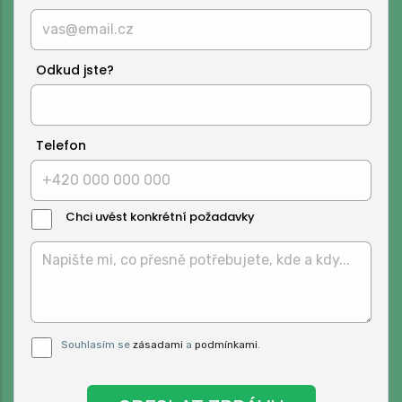
Odkud jste?
Telefon
Chci uvést konkrétní požadavky
Text
Zprávy:
Pro odeslání musite odsouhlasit naše
Souhlasím se
zásadami
a
podmínkami
.
podmínky.