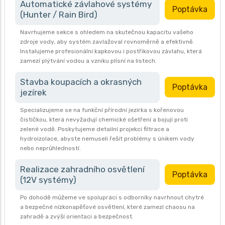
Automatické závlahové systémy
Poptávka
(Hunter / Rain Bird)
Navrhujeme sekce s ohledem na skutečnou kapacitu vašeho
zdroje vody, aby systém zavlažoval rovnoměrně a efektivně.
Instalujeme profesionální kapkovou i postřikovou závlahu, která
zamezí plýtvání vodou a vzniku plísní na listech.
Stavba koupacích a okrasných
Poptávka
jezírek
Specializujeme se na funkční přírodní jezírka s kořenovou
čističkou, která nevyžadují chemické ošetření a bojují proti
zelené vodě. Poskytujeme detailní projekci filtrace a
hydroizolace, abyste nemuseli řešit problémy s únikem vody
nebo neprůhledností.
Realizace zahradního osvětlení
Poptávka
(12V systémy)
Po dohodě můžeme ve spolupráci s odborníky navrhnout chytré
a bezpečné nízkonapěťové osvětlení, které zamezí chaosu na
zahradě a zvýší orientaci a bezpečnost.