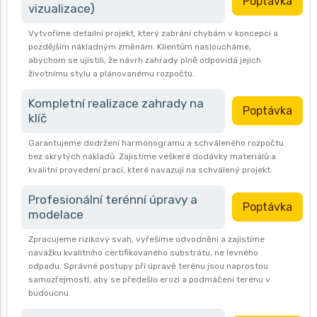
Poptávka
vizualizace)
Vytvoříme detailní projekt, který zabrání chybám v koncepci a
pozdějším nákladným změnám. Klientům nasloucháme,
abychom se ujistili, že návrh zahrady plně odpovídá jejich
životnímu stylu a plánovanému rozpočtu.
Kompletní realizace zahrady na
Poptávka
klíč
Garantujeme dodržení harmonogramu a schváleného rozpočtu
bez skrytých nákladů. Zajistíme veškeré dodávky materiálů a
kvalitní provedení prací, které navazují na schválený projekt.
Profesionální terénní úpravy a
Poptávka
modelace
Zpracujeme rizikový svah, vyřešíme odvodnění a zajistíme
navážku kvalitního certifikovaného substrátu, ne levného
odpadu. Správné postupy při úpravě terénu jsou naprostou
samozřejmostí, aby se předešlo erozi a podmáčení terénu v
budoucnu.