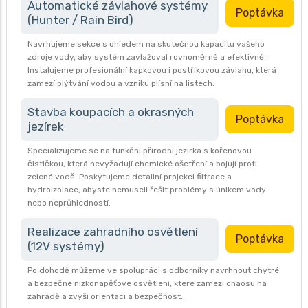
Automatické závlahové systémy
Poptávka
(Hunter / Rain Bird)
Navrhujeme sekce s ohledem na skutečnou kapacitu vašeho
zdroje vody, aby systém zavlažoval rovnoměrně a efektivně.
Instalujeme profesionální kapkovou i postřikovou závlahu, která
zamezí plýtvání vodou a vzniku plísní na listech.
Stavba koupacích a okrasných
Poptávka
jezírek
Specializujeme se na funkční přírodní jezírka s kořenovou
čističkou, která nevyžadují chemické ošetření a bojují proti
zelené vodě. Poskytujeme detailní projekci filtrace a
hydroizolace, abyste nemuseli řešit problémy s únikem vody
nebo neprůhledností.
Realizace zahradního osvětlení
Poptávka
(12V systémy)
Po dohodě můžeme ve spolupráci s odborníky navrhnout chytré
a bezpečné nízkonapěťové osvětlení, které zamezí chaosu na
zahradě a zvýší orientaci a bezpečnost.