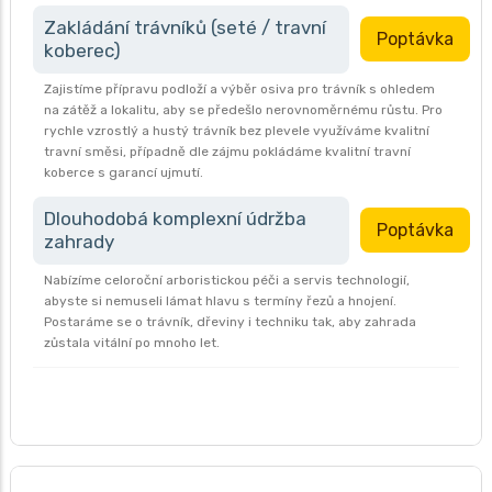
Zakládání trávníků (seté / travní
Poptávka
koberec)
Zajistíme přípravu podloží a výběr osiva pro trávník s ohledem
na zátěž a lokalitu, aby se předešlo nerovnoměrnému růstu. Pro
rychle vzrostlý a hustý trávník bez plevele využíváme kvalitní
travní směsi, případně dle zájmu pokládáme kvalitní travní
koberce s garancí ujmutí.
Dlouhodobá komplexní údržba
Poptávka
zahrady
Nabízíme celoroční arboristickou péči a servis technologií,
abyste si nemuseli lámat hlavu s termíny řezů a hnojení.
Postaráme se o trávník, dřeviny i techniku tak, aby zahrada
zůstala vitální po mnoho let.