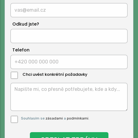
Odkud jste?
Telefon
Chci uvést konkrétní požadavky
Text
Zprávy:
Pro odeslání musite odsouhlasit naše
Souhlasím se
zásadami
a
podmínkami
.
podmínky.