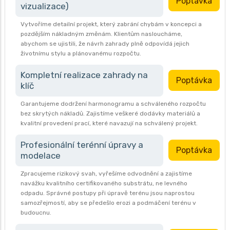
Poptávka
vizualizace)
Vytvoříme detailní projekt, který zabrání chybám v koncepci a
pozdějším nákladným změnám. Klientům nasloucháme,
abychom se ujistili, že návrh zahrady plně odpovídá jejich
životnímu stylu a plánovanému rozpočtu.
Kompletní realizace zahrady na
Poptávka
klíč
Garantujeme dodržení harmonogramu a schváleného rozpočtu
bez skrytých nákladů. Zajistíme veškeré dodávky materiálů a
kvalitní provedení prací, které navazují na schválený projekt.
Profesionální terénní úpravy a
Poptávka
modelace
Zpracujeme rizikový svah, vyřešíme odvodnění a zajistíme
navážku kvalitního certifikovaného substrátu, ne levného
odpadu. Správné postupy při úpravě terénu jsou naprostou
samozřejmostí, aby se předešlo erozi a podmáčení terénu v
budoucnu.