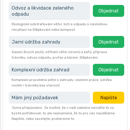
Odvoz a likvidace zeleného
Objednat
odpadu
Ekologické odstraňování větví, listí a odpadu s následnou
recyklací na štěpkování nebo kompost.
Jarní údržba zahrady
Objednat
Sázení živých plotů, stříhání větví stromů a keřů, příprava
trávníku, odvoz odpadu, prořez a kácení, štěpkování.
Komplexní údržba zahrad
Objednat
Komplexní pravidelná péče o zahradu: sezónní práce, údržba
rostlin i trávníků bez starostí.
Mám jiný požadavek
Napište
Jsme přizpůsobiví. Je možné, že v naší nabídce nevidíte to co
byste potřebovali, to ale neznamená, že to pro vás neuděláme.
Napište, nebo zavolejte, probereme to.