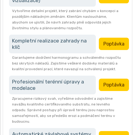
vizualizace)
Vytvoříme detailní projekt, který zabrání chybám v koncepci a
pozdějším nákladným změnám. Klientům nasloucháme,
abychom se ujistili, že návrh zahrady plně odpovídá jejich
životnímu stylu a plánovanému rozpočtu.
Kompletní realizace zahrady na
Poptávka
klíč
Garantujeme dodržení harmonogramu a schváleného rozpočtu
bez skrytých nákladů. Zajistíme veškeré dodávky materiálů a
kvalitní provedení prací, které navazují na schválený projekt.
Profesionální terénní úpravy a
Poptávka
modelace
Zpracujeme rizikový svah, vyřešíme odvodnění a zajistíme
navážku kvalitního certifikovaného substrátu, ne levného
odpadu. Správné postupy při úpravě terénu jsou naprostou
samozřejmostí, aby se předešlo erozi a podmáčení terénu v
budoucnu.
Automatické závlahové systémy