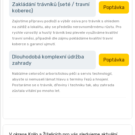
Zakládání trávníků (seté / travní
Poptávka
koberec)
Zajistíme přípravu podloží a výběr osiva pro trávník s ohledem
na zátěž a lokalitu, aby se předešlo nerovnoměrnému růstu. Pro
rychle vzrostlý a hustý trávník bez plevele využíváme kvalitní
travní směsi, případně dle zájmu pokládáme kvalitní travní
koberce s garancí ujmutí.
Dlouhodobá komplexní údržba
Poptávka
zahrady
Nabízíme celoroční arboristickou péči a servis technologií,
abyste si nemuseli lámat hlavu s termíny řezů a hnojení.
Postaráme se o trávník, dřeviny i techniku tak, aby zahrada
zůstala vitální po mnoho let.
V okrese Kolín a Žiželicích pro vás sledujeme aktuální