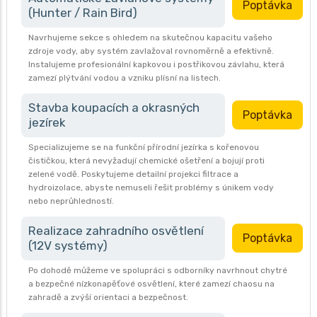
Poptávka
(Hunter / Rain Bird)
Navrhujeme sekce s ohledem na skutečnou kapacitu vašeho
zdroje vody, aby systém zavlažoval rovnoměrně a efektivně.
Instalujeme profesionální kapkovou i postřikovou závlahu, která
zamezí plýtvání vodou a vzniku plísní na listech.
Stavba koupacích a okrasných
Poptávka
jezírek
Specializujeme se na funkční přírodní jezírka s kořenovou
čističkou, která nevyžadují chemické ošetření a bojují proti
zelené vodě. Poskytujeme detailní projekci filtrace a
hydroizolace, abyste nemuseli řešit problémy s únikem vody
nebo neprůhledností.
Realizace zahradního osvětlení
Poptávka
(12V systémy)
Po dohodě můžeme ve spolupráci s odborníky navrhnout chytré
a bezpečné nízkonapěťové osvětlení, které zamezí chaosu na
zahradě a zvýší orientaci a bezpečnost.