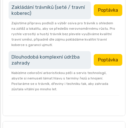
Zakládání trávníků (seté / travní
Poptávka
koberec)
Zajistíme přípravu podloží a výběr osiva pro trávník s ohledem
na zátěž a lokalitu, aby se předešlo nerovnoměrnému růstu. Pro
rychle vzrostlý a hustý trávník bez plevele využíváme kvalitní
travní směsi, případně dle zájmu pokládáme kvalitní travní
koberce s garancí ujmutí.
Dlouhodobá komplexní údržba
Poptávka
zahrady
Nabízíme celoroční arboristickou péči a servis technologií,
abyste si nemuseli lámat hlavu s termíny řezů a hnojení.
Postaráme se o trávník, dřeviny i techniku tak, aby zahrada
zůstala vitální po mnoho let.