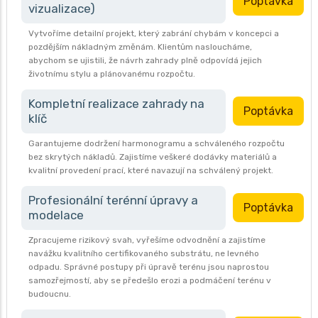
Poptávka
vizualizace)
Vytvoříme detailní projekt, který zabrání chybám v koncepci a
pozdějším nákladným změnám. Klientům nasloucháme,
abychom se ujistili, že návrh zahrady plně odpovídá jejich
životnímu stylu a plánovanému rozpočtu.
Kompletní realizace zahrady na
Poptávka
klíč
Garantujeme dodržení harmonogramu a schváleného rozpočtu
bez skrytých nákladů. Zajistíme veškeré dodávky materiálů a
kvalitní provedení prací, které navazují na schválený projekt.
Profesionální terénní úpravy a
Poptávka
modelace
Zpracujeme rizikový svah, vyřešíme odvodnění a zajistíme
navážku kvalitního certifikovaného substrátu, ne levného
odpadu. Správné postupy při úpravě terénu jsou naprostou
samozřejmostí, aby se předešlo erozi a podmáčení terénu v
budoucnu.