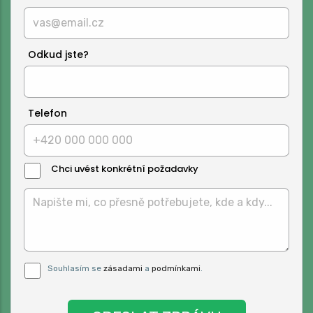
Odkud jste?
Telefon
Chci uvést konkrétní požadavky
Text
Zprávy:
Pro odeslání musite odsouhlasit naše
Souhlasím se
zásadami
a
podmínkami
.
podmínky.