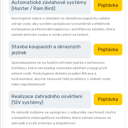
Automatické závlahové systémy
Poptávka
(Hunter / Rain Bird)
Navrhujeme sekce s ohledem na skutečnou kapacitu vašeho
zdroje vody, aby systém zavlažoval rovnoměrně a efektivně.
Instalujeme profesionální kapkovou i postřikovou závlahu, která
zamezí plýtvání vodou a vzniku plísní na listech.
Stavba koupacích a okrasných
Poptávka
jezírek
Specializujeme se na funkční přírodní jezírka s kořenovou
čističkou, která nevyžadují chemické ošetření a bojují proti
zelené vodě. Poskytujeme detailní projekci filtrace a
hydroizolace, abyste nemuseli řešit problémy s únikem vody
nebo neprůhledností.
Realizace zahradního osvětlení
Poptávka
(12V systémy)
Po dohodě můžeme ve spolupráci s odborníky navrhnout chytré
a bezpečné nízkonapěťové osvětlení, které zamezí chaosu na
zahradě a zvýší orientaci a bezpečnost.