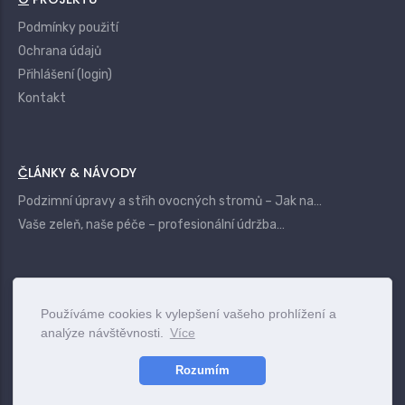
Podmínky použití
Ochrana údajů
Přihlášení (login)
Kontakt
ČLÁNKY & NÁVODY
Podzimní úpravy a střih ovocných stromů – Jak na…
Vaše zeleň, naše péče – profesionální údržba…
|
Login
Terms
Privacy
Contact
Používáme cookies k vylepšení vašeho prohlížení a
analýze návštěvnosti.
Více
www.vszahrady.cz
© 2025
Rozumím