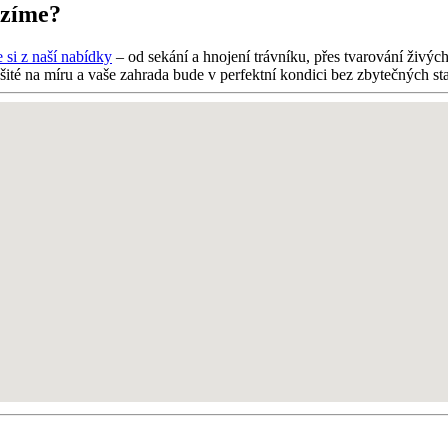
ízíme?
 si z naší nabídky
– od sekání a hnojení trávníku, přes tvarování živý
šité na míru a vaše zahrada bude v perfektní kondici bez zbytečných sta