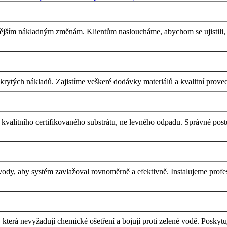
dějším nákladným změnám. Klientům nasloucháme, abychom se ujistili, ž
tých nákladů. Zajistíme veškeré dodávky materiálů a kvalitní proveden
kvalitního certifikovaného substrátu, ne levného odpadu. Správné postu
dy, aby systém zavlažoval rovnoměrně a efektivně. Instalujeme profes
 která nevyžadují chemické ošetření a bojují proti zelené vodě. Poskytuje