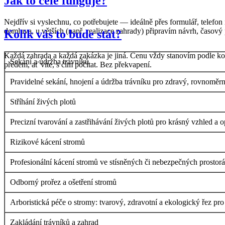
Jak to celé funguje?
Nejdřív si vyslechnu, co potřebujete — ideálně přes formulář, telef
domluva, u větších (např. realizace zahrady) připravím návrh, časový 
Kolik vás to bude stát?
Každá zahrada a každá zakázka je jiná. Cenu vždy stanovím podle kon
Sekání a údržba trávníků
předem, ať víte, s čím počítat. Bez překvapení.
Pravidelné sekání, hnojení a údržba trávníku pro zdravý, rovnoměrn
Stříhání živých plotů
Precizní tvarování a zastřihávání živých plotů pro krásný vzhled a o
Rizikové kácení stromů
Profesionální kácení stromů ve stísněných či nebezpečných prostor
Odborný prořez a ošetření stromů
Arboristická péče o stromy: tvarový, zdravotní a ekologický řez pro
Zakládání trávníků a zahrad