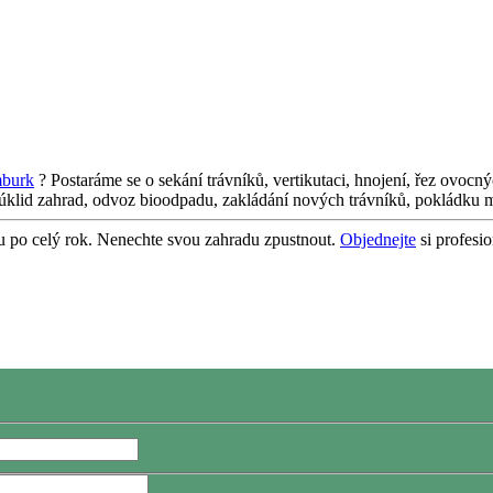
burk
? Postaráme se o sekání trávníků, vertikutaci, hnojení, řez ovocn
 úklid zahrad, odvoz bioodpadu, zakládání nových trávníků, pokládku mu
ou po celý rok. Nenechte svou zahradu zpustnout.
Objednejte
si profesio