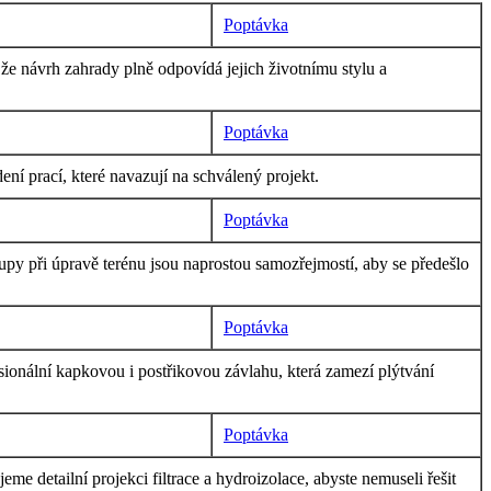
Poptávka
e návrh zahrady plně odpovídá jejich životnímu stylu a
Poptávka
í prací, které navazují na schválený projekt.
Poptávka
py při úpravě terénu jsou naprostou samozřejmostí, aby se předešlo
Poptávka
ionální kapkovou i postřikovou závlahu, která zamezí plýtvání
Poptávka
me detailní projekci filtrace a hydroizolace, abyste nemuseli řešit