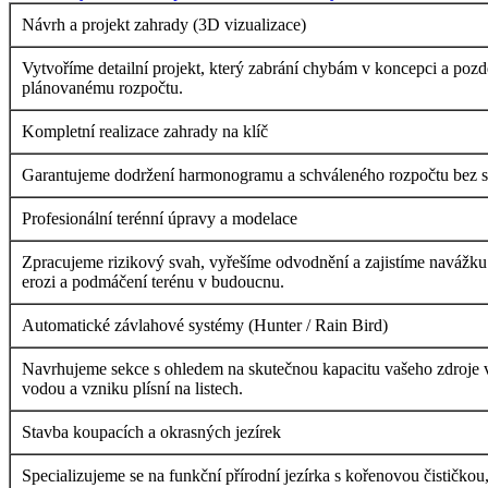
Návrh a projekt zahrady (3D vizualizace)
Vytvoříme detailní projekt, který zabrání chybám v koncepci a poz
plánovanému rozpočtu.
Kompletní realizace zahrady na klíč
Garantujeme dodržení harmonogramu a schváleného rozpočtu bez skry
Profesionální terénní úpravy a modelace
Zpracujeme rizikový svah, vyřešíme odvodnění a zajistíme navážku 
erozi a podmáčení terénu v budoucnu.
Automatické závlahové systémy (Hunter / Rain Bird)
Navrhujeme sekce s ohledem na skutečnou kapacitu vašeho zdroje vo
vodou a vzniku plísní na listech.
Stavba koupacích a okrasných jezírek
Specializujeme se na funkční přírodní jezírka s kořenovou čističkou,