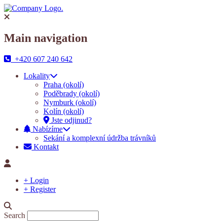
Main navigation
+420 607 240 642
Lokality
Praha (okolí)
Poděbrady (okolí)
Nymburk (okolí)
Kolín (okolí)
Jste odjinud?
Nabízíme
Sekání a komplexní údržba trávníků
Kontakt
+ Login
+ Register
Search