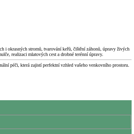
ých i okrasných stromů, tvarování keřů, čištění záhonů, úpravy živých
lče, realizaci mlatových cest a drobné terénní úpravy.
nální péči, která zajistí perfektní vzhled vašeho venkovního prostoru.