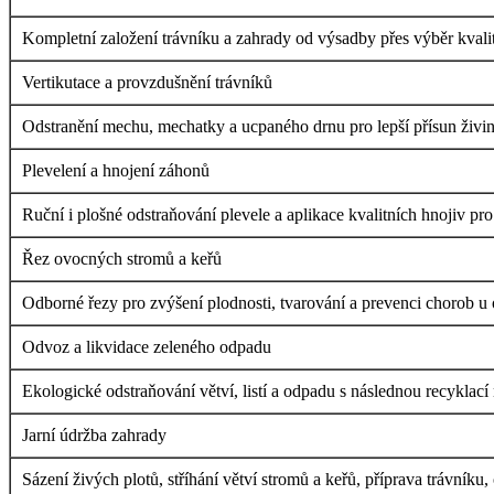
Kompletní založení trávníku a zahrady od výsadby přes výběr kvalit
Vertikutace a provzdušnění trávníků
Odstranění mechu, mechatky a ucpaného drnu pro lepší přísun živin 
Plevelení a hnojení záhonů
Ruční i plošné odstraňování plevele a aplikace kvalitních hnojiv pr
Řez ovocných stromů a keřů
Odborné řezy pro zvýšení plodnosti, tvarování a prevenci chorob u
Odvoz a likvidace zeleného odpadu
Ekologické odstraňování větví, listí a odpadu s následnou recyklac
Jarní údržba zahrady
Sázení živých plotů, stříhání větví stromů a keřů, příprava trávníku