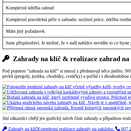
Komplexní údržba zahrad
Komplexní pravidelná péče o zahradu: sezónní práce, údržba rostlin i
Mám jiný požadavek
Jsme přizpůsobiví. Je možné, že v naší nabídce nevidíte to co byste
Zahrady na klíč & realizace zahrad na
Pod pojmem "zahrada na klíč" si mnozí z představují něco jiného. Ně
prvků (pergoly, jezírka, chodníky, cestičky) a počítá i s dlouhodobou
Jiní zákazníci chtějí jen grafický návrh části zahrady a případnou real
Zahrady na klíč
Komplexní realizace zahrady na zakázku.
607 