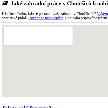
Jaké zahradní práce v Chotěšicích nab
Hledáte někoho, kdo se postará o vaši zahradu v Chotěšicích?
Vyberte
specifické přání?
Rozhodně nám napište
. Rádi vám připravíme řešení 