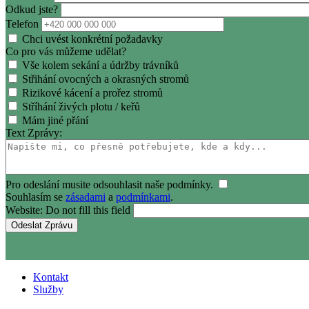
Odkud jste?
Telefon
Chci uvést konkrétní požadavky
Co pro vás můžeme udělat?
Vše kolem sekání a údržby trávníků
Střihání ovocných a okrasných stromů
Rizikové kácení a prořez stromů
Stříhání živých plotu / keřů
Mám jiné přání
Text Zprávy:
Pro odeslání musite odsouhlasit naše podmínky.
Souhlasím se
zásadami
a
podmínkami
.
Website: Do not fill this field
Kontakt
Služby