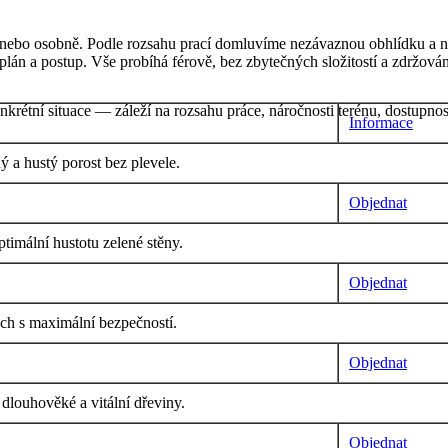
on nebo osobně. Podle rozsahu prací domluvíme nezávaznou obhlídku a 
plán a postup. Vše probíhá férově, bez zbytečných složitostí a zdržován
krétní situace — záleží na rozsahu práce, náročnosti terénu, dostupnos
Informace
ý a hustý porost bez plevele.
Objednat
ptimální hustotu zelené stěny.
Objednat
ách s maximální bezpečností.
Objednat
 dlouhověké a vitální dřeviny.
Objednat