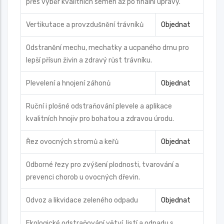
přes výběr kvalitních semen až po finální úpravy.
Vertikutace a provzdušnění trávníků
Objednat
Odstranění mechu, mechatky a ucpaného drnu pro
lepší přísun živin a zdravý růst trávníku.
Plevelení a hnojení záhonů
Objednat
Ruční i plošné odstraňování plevele a aplikace
kvalitních hnojiv pro bohatou a zdravou úrodu.
Řez ovocných stromů a keřů
Objednat
Odborné řezy pro zvýšení plodnosti, tvarování a
prevenci chorob u ovocných dřevin.
Odvoz a likvidace zeleného odpadu
Objednat
Ekologické odstraňování větví, listí a odpadu s