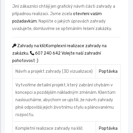
Jiní zákazníci chtějí jen grafický návrh části zahrady a
případnou realizaci. Jsme zcela
otevřeni vašim
požadavkům
. Napište o jakých úpravách zahrady
uvažujete, domluvíme se optimáním řešení zakázky.
Zahrady na klíč
Komplexní realizace zahrady na
zakázku.
607 240 642
Volejte naší zahradní
pohotovost :)
Návrh a projekt zahrady (3D vizualizace)
Poptávka
Vytvoříme detailní projekt, který zabrání chybám v
koncepci a pozdějším nákladným změnám. Klientům
nasloucháme, abychom se ujistili, že návrh zahrady
plně odpovídá jejich životnímu stylu a plánovanému
rozpočtu.
Kompletní realizace zahrady na klíč
Poptávka