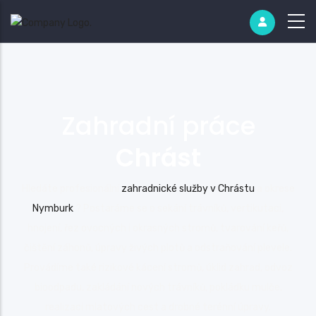
Zahradní práce
Chrást
Hledáte profesionální
zahradnické služby v Chrástu
a okrese
Nymburk
? Postaráme se o sekání trávníků, vertikutaci,
hnojení, řez ovocných i okrasných stromů, tvarování keřů,
čištění záhonů, úpravy živých plotů a odstraňování plevele.
Provádíme také rizikové kácení stromů, úklid zahrad, odvoz
bioodpadu, zakládání nových trávníků, pokládku mulče,
realizaci mlatových cest a drobné terénní úpravy.