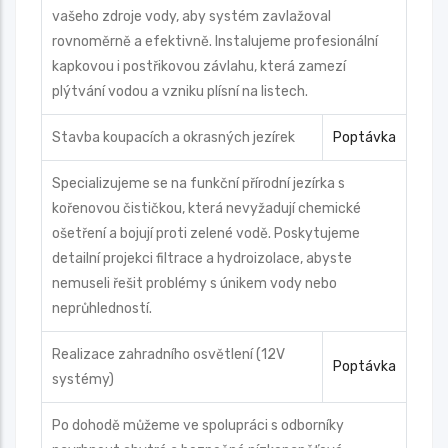
vašeho zdroje vody, aby systém zavlažoval
rovnoměrně a efektivně. Instalujeme profesionální
kapkovou i postřikovou závlahu, která zamezí
plýtvání vodou a vzniku plísní na listech.
Stavba koupacích a okrasných jezírek
Poptávka
Specializujeme se na funkční přírodní jezírka s
kořenovou čističkou, která nevyžadují chemické
ošetření a bojují proti zelené vodě. Poskytujeme
detailní projekci filtrace a hydroizolace, abyste
nemuseli řešit problémy s únikem vody nebo
neprůhledností.
Realizace zahradního osvětlení (12V
Poptávka
systémy)
Po dohodě můžeme ve spolupráci s odborníky