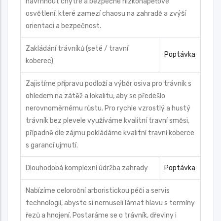
navrhnout chytré a bezpečné nízkonapěťové
osvětlení, které zamezí chaosu na zahradě a zvýší
orientaci a bezpečnost.
Zakládání trávníků (seté / travní
Poptávka
koberec)
Zajistíme přípravu podloží a výběr osiva pro trávník s
ohledem na zátěž a lokalitu, aby se předešlo
nerovnoměrnému růstu. Pro rychle vzrostlý a hustý
trávník bez plevele využíváme kvalitní travní směsi,
případně dle zájmu pokládáme kvalitní travní koberce
s garancí ujmutí.
Dlouhodobá komplexní údržba zahrady
Poptávka
Nabízíme celoroční arboristickou péči a servis
technologií, abyste si nemuseli lámat hlavu s termíny
řezů a hnojení. Postaráme se o trávník, dřeviny i