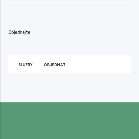
Naše práce zvýrazní krásu vaší zahrady a udrží ji zdravou a
upravenou po celý rok. Nenechte svou zahradu zpustnout.
Objednejte
si profesionální péči, která zajistí perfektní vzhled
vašeho venkovního prostoru.
SLUŽBY
OBJEDNAT