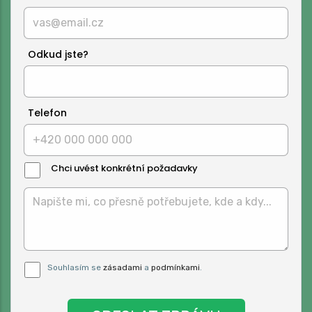
Odkud jste?
Telefon
Chci uvést konkrétní požadavky
Text
Zprávy:
Pro odeslání musite odsouhlasit naše
Souhlasím se
zásadami
a
podmínkami
.
podmínky.