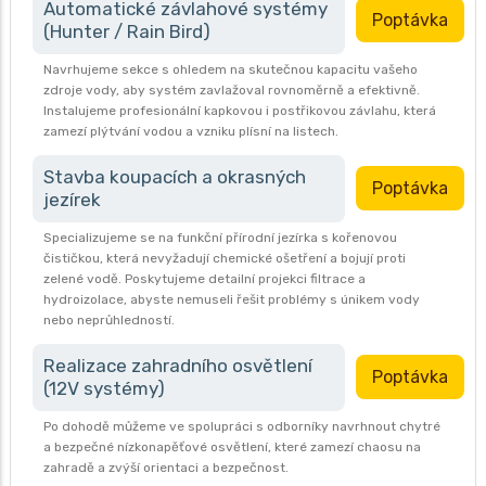
Automatické závlahové systémy
Poptávka
(Hunter / Rain Bird)
Navrhujeme sekce s ohledem na skutečnou kapacitu vašeho
zdroje vody, aby systém zavlažoval rovnoměrně a efektivně.
Instalujeme profesionální kapkovou i postřikovou závlahu, která
zamezí plýtvání vodou a vzniku plísní na listech.
Stavba koupacích a okrasných
Poptávka
jezírek
Specializujeme se na funkční přírodní jezírka s kořenovou
čističkou, která nevyžadují chemické ošetření a bojují proti
zelené vodě. Poskytujeme detailní projekci filtrace a
hydroizolace, abyste nemuseli řešit problémy s únikem vody
nebo neprůhledností.
Realizace zahradního osvětlení
Poptávka
(12V systémy)
Po dohodě můžeme ve spolupráci s odborníky navrhnout chytré
a bezpečné nízkonapěťové osvětlení, které zamezí chaosu na
zahradě a zvýší orientaci a bezpečnost.