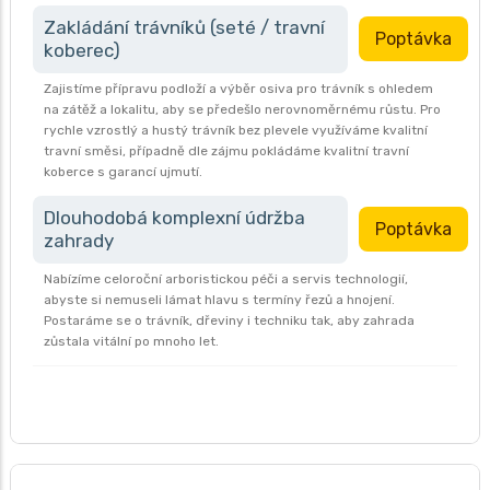
Zakládání trávníků (seté / travní
Poptávka
koberec)
Zajistíme přípravu podloží a výběr osiva pro trávník s ohledem
na zátěž a lokalitu, aby se předešlo nerovnoměrnému růstu. Pro
rychle vzrostlý a hustý trávník bez plevele využíváme kvalitní
travní směsi, případně dle zájmu pokládáme kvalitní travní
koberce s garancí ujmutí.
Dlouhodobá komplexní údržba
Poptávka
zahrady
Nabízíme celoroční arboristickou péči a servis technologií,
abyste si nemuseli lámat hlavu s termíny řezů a hnojení.
Postaráme se o trávník, dřeviny i techniku tak, aby zahrada
zůstala vitální po mnoho let.