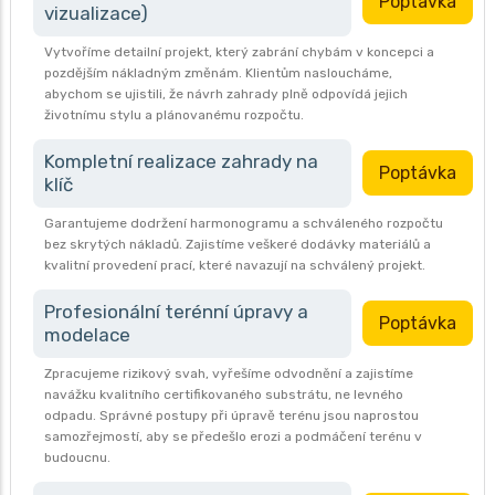
Poptávka
vizualizace)
Vytvoříme detailní projekt, který zabrání chybám v koncepci a
pozdějším nákladným změnám. Klientům nasloucháme,
abychom se ujistili, že návrh zahrady plně odpovídá jejich
životnímu stylu a plánovanému rozpočtu.
Kompletní realizace zahrady na
Poptávka
klíč
Garantujeme dodržení harmonogramu a schváleného rozpočtu
bez skrytých nákladů. Zajistíme veškeré dodávky materiálů a
kvalitní provedení prací, které navazují na schválený projekt.
Profesionální terénní úpravy a
Poptávka
modelace
Zpracujeme rizikový svah, vyřešíme odvodnění a zajistíme
navážku kvalitního certifikovaného substrátu, ne levného
odpadu. Správné postupy při úpravě terénu jsou naprostou
samozřejmostí, aby se předešlo erozi a podmáčení terénu v
budoucnu.