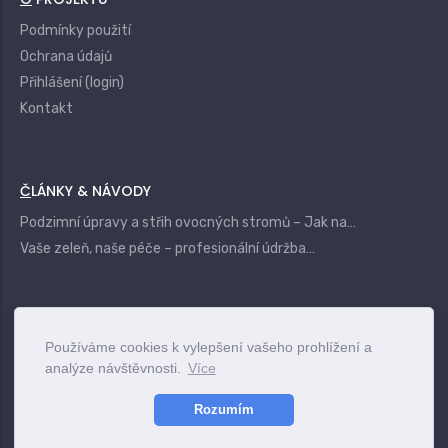
Podmínky použití
Ochrana údajů
Přihlášení (login)
Kontakt
ČLÁNKY & NÁVODY
Podzimní úpravy a střih ovocných stromů – Jak na…
Vaše zeleň, naše péče – profesionální údržba…
|
Login
Terms
Privacy
Contact
Používáme cookies k vylepšení vašeho prohlížení a
analýze návštěvnosti.
Více
www.vszahrady.cz
© 2025
Rozumím