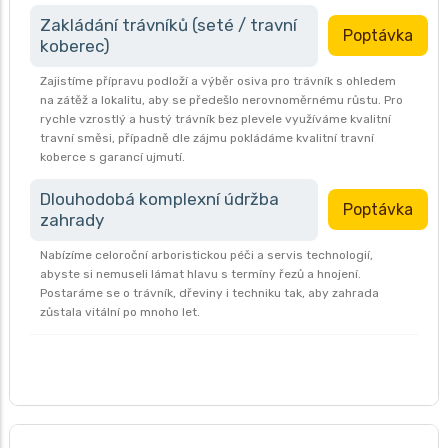
Zakládání trávníků (seté / travní
Poptávka
koberec)
Zajistíme přípravu podloží a výběr osiva pro trávník s ohledem
na zátěž a lokalitu, aby se předešlo nerovnoměrnému růstu. Pro
rychle vzrostlý a hustý trávník bez plevele využíváme kvalitní
travní směsi, případně dle zájmu pokládáme kvalitní travní
koberce s garancí ujmutí.
Dlouhodobá komplexní údržba
Poptávka
zahrady
Nabízíme celoroční arboristickou péči a servis technologií,
abyste si nemuseli lámat hlavu s termíny řezů a hnojení.
Postaráme se o trávník, dřeviny i techniku tak, aby zahrada
zůstala vitální po mnoho let.