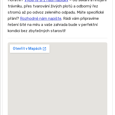
Hořátvi?
Vyberte si z naší nabídky
– od sekání a hnojení
trávníku, přes tvarování živých plotů a odborný řez
stromů až po odvoz zeleného odpadu. Máte specifické
přání?
Rozhodně nám napište
. Rádi vám připravíme
řešení šité na míru a vaše zahrada bude v perfektní
kondici bez zbytečných starostí!