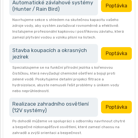
Automatické závlahové systémy
Poptávka
(Hunter / Rain Bird)
Navrhujeme sekce s ohledem na skutečnou kapacitu vašeho
zdroje vody, aby systém zavlažoval rovnoměrně a efektivně.
Instalujeme profesionální kapkovou i postřikovou závlahu, která
zamezí plýtvání vodou a vzniku plísní na listech.
Stavba koupacích a okrasných
Poptávka
jezírek
Specializujeme se na funkční přírodní jezírka s kořenovou
čističkou, která nevyžadují chemické ošetření a bojují proti
zelené vodě. Poskytujeme detailní projekci filtrace a
hydroizolace, abyste nemuseli řešit problémy s únikem vody
nebo neprůhledností.
Realizace zahradního osvětlení
Poptávka
(12V systémy)
Po dohodě můžeme ve spolupráci s odborníky navrhnout chytré
a bezpečné nízkonapěťové osvětlení, které zamezí chaosu na
zahradě a zvýší orientaci a bezpečnost.