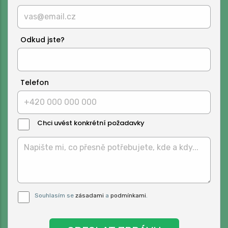
Odkud jste?
Telefon
Chci uvést konkrétní požadavky
Text
Zprávy:
Pro odeslání musite odsouhlasit naše
Souhlasím se
zásadami
a
podmínkami
.
podmínky.