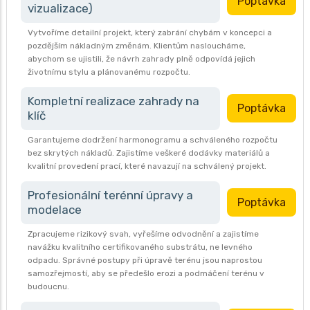
Poptávka
vizualizace)
Vytvoříme detailní projekt, který zabrání chybám v koncepci a
pozdějším nákladným změnám. Klientům nasloucháme,
abychom se ujistili, že návrh zahrady plně odpovídá jejich
životnímu stylu a plánovanému rozpočtu.
Kompletní realizace zahrady na
Poptávka
klíč
Garantujeme dodržení harmonogramu a schváleného rozpočtu
bez skrytých nákladů. Zajistíme veškeré dodávky materiálů a
kvalitní provedení prací, které navazují na schválený projekt.
Profesionální terénní úpravy a
Poptávka
modelace
Zpracujeme rizikový svah, vyřešíme odvodnění a zajistíme
navážku kvalitního certifikovaného substrátu, ne levného
odpadu. Správné postupy při úpravě terénu jsou naprostou
samozřejmostí, aby se předešlo erozi a podmáčení terénu v
budoucnu.