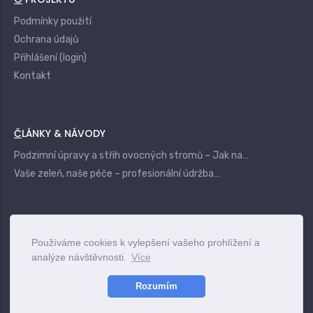
Podmínky použití
Ochrana údajů
Přihlášení (login)
Kontakt
ČLÁNKY & NÁVODY
Podzimní úpravy a střih ovocných stromů – Jak na…
Vaše zeleň, naše péče – profesionální údržba…
|
Login
Terms
Privacy
Contact
Používáme cookies k vylepšení vašeho prohlížení a
analýze návštěvnosti.
Více
www.vszahrady.cz
© 2025
Rozumím