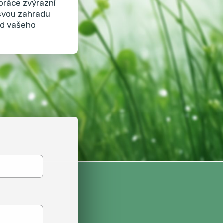
práce zvýrazní
 svou zahradu
led vašeho