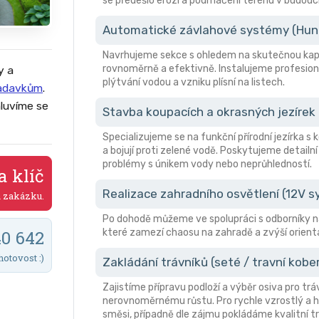
se předešlo erozi a podmáčení terénu v budouc
Automatické závlahové systémy (Hunte
Navrhujeme sekce s ohledem na skutečnou kapa
rovnoměrně a efektivně. Instalujeme profesion
y a
plýtvání vodou a vzniku plísní na listech.
žadavkům
.
luvíme se
Stavba koupacích a okrasných jezírek
Specializujeme se na funkční přírodní jezírka s
a bojují proti zelené vodě. Poskytujeme detailní
problémy s únikem vody nebo neprůhledností.
a klíč
Realizace zahradního osvětlení (12V 
a zakázku.
Po dohodě můžeme ve spolupráci s odborníky n
které zamezí chaosu na zahradě a zvýší orient
40 642
hotovost :)
Zakládání trávníků (seté / travní kobe
Zajistíme přípravu podloží a výběr osiva pro trá
nerovnoměrnému růstu. Pro rychle vzrostlý a hu
směsi, případně dle zájmu pokládáme kvalitní tr