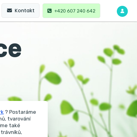
Kontakt
+420 607 240 642
ce
rk
? Postaráme
mů, tvarování
díme také
 trávníků,