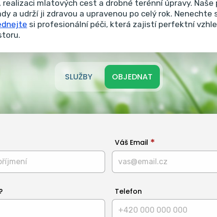
 realizaci mlatových cest a drobné terénní úpravy.
Naše 
ady a udrží ji zdravou a upravenou po celý rok. Nenechte
ednejte
si profesionální péči, která zajistí perfektní vzh
toru.
SLUŽBY
OBJEDNAT
Váš Email
?
Telefon