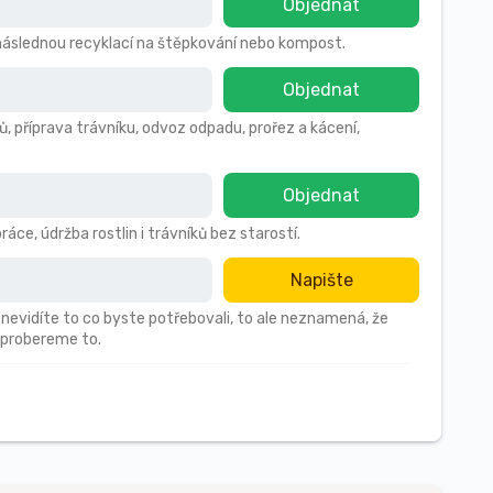
Objednat
s následnou recyklací na štěpkování nebo kompost.
Objednat
ů, příprava trávníku, odvoz odpadu, prořez a kácení,
Objednat
áce, údržba rostlin i trávníků bez starostí.
Napište
 nevidíte to co byste potřebovali, to ale neznamená, že
 probereme to.