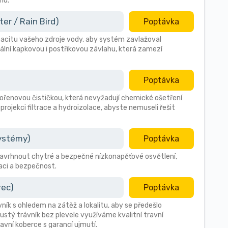
nu.
r / Rain Bird)
Poptávka
citu vašeho zdroje vody, aby systém zavlažoval
ální kapkovou i postřikovou závlahu, která zamezí
Poptávka
 kořenovou čističkou, která nevyžadují chemické ošetření
 projekci filtrace a hydroizolace, abyste nemuseli řešit
systémy)
Poptávka
avrhnout chytré a bezpečné nízkonapěťové osvětlení,
aci a bezpečnost.
rec)
Poptávka
vník s ohledem na zátěž a lokalitu, aby se předešlo
stý trávník bez plevele využíváme kvalitní travní
avní koberce s garancí ujmutí.