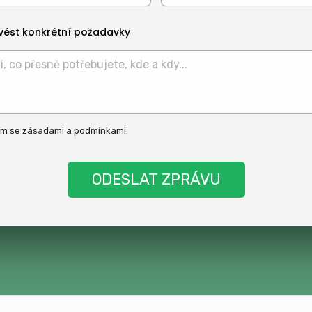
vést konkrétní požadavky
ím se
zásadami
a
podmínkami
.
t