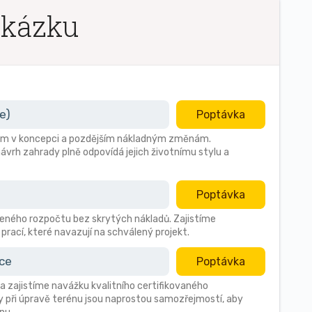
akázku
e)
Poptávka
ybám v koncepci a pozdějším nákladným změnám.
ávrh zahrady plně odpovídá jejich životnímu stylu a
Poptávka
ného rozpočtu bez skrytých nákladů. Zajistíme
prací, které navazují na schválený projekt.
ace
Poptávka
a zajistíme navážku kvalitního certifikovaného
 při úpravě terénu jsou naprostou samozřejmostí, aby