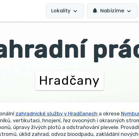
MAIN
NAVIGATION
Lokality
Nabízíme
ahradní prá
Hradčany
onální
zahradnické služby v Hradčanech
a okrese
Nymbu
níků, vertikutaci, hnojení, řez ovocných i okrasných stro
áhonů, úpravy živých plotů a odstraňování plevele. Prová
 stromů, úklid zahrad, odvoz bioodpadu, zakládání nových