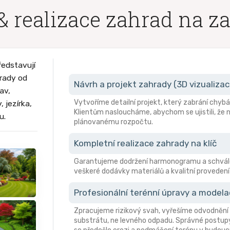
& realizace zahrad na z
ředstavují
hrady od
Návrh a projekt zahrady (3D vizualizac
av,
Vytvoříme detailní projekt, který zabrání ch
 jezírka,
Klientům nasloucháme, abychom se ujistili, že n
u.
plánovanému rozpočtu.
Kompletní realizace zahrady na klíč
Garantujeme dodržení harmonogramu a schvále
veškeré dodávky materiálů a kvalitní provedení 
Profesionální terénní úpravy a model
Zpracujeme rizikový svah, vyřešíme odvodnění 
substrátu, ne levného odpadu. Správné postupy