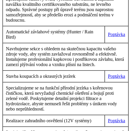
navážku kvalitního certifikovaného substrátu, ne levného
odpadu. Správné postupy při úpravě terénu jsou naprostou
samozřejmostí, aby se předešlo erozi a podmáčení terénu v
budoucnu.
Automatické závlahové systémy (Hunter / Rain
Poptávka
Bird)
Navrhujeme sekce s ohledem na skutečnou kapacitu vašeho
zdroje vody, aby systém zavlažoval rovnoměrně a efektivně.
Instalujeme profesionální kapkovou i postřikovou závlahu, která
zamezí plýtvání vodou a vzniku plísní na listech.
Stavba koupacích a okrasných jezírek
Poptávka
Specializujeme se na funkční přírodní jezírka s kořenovou
čističkou, která nevyžadují chemické ošetření a bojují proti
zelené vodě. Poskytujeme detailní projekci filtrace a
hydroizolace, abyste nemuseli řešit problémy s únikem vody
nebo neprůhledností.
Realizace zahradního osvětlení (12V systémy)
Poptávka