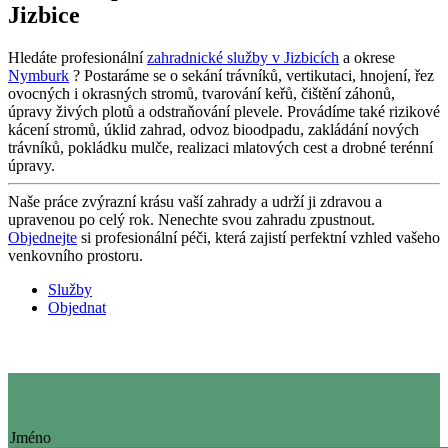
Jizbice
Hledáte profesionální
zahradnické služby v Jizbicích
a okrese
Nymburk
? Postaráme se o sekání trávníků, vertikutaci, hnojení, řez
ovocných i okrasných stromů, tvarování keřů, čištění záhonů,
úpravy živých plotů a odstraňování plevele. Provádíme také rizikové
kácení stromů, úklid zahrad, odvoz bioodpadu, zakládání nových
trávníků, pokládku mulče, realizaci mlatových cest a drobné terénní
úpravy.
Naše práce zvýrazní krásu vaší zahrady a udrží ji zdravou a
upravenou po celý rok. Nenechte svou zahradu zpustnout.
Objednejte
si profesionální péči, která zajistí perfektní vzhled vašeho
venkovního prostoru.
Služby
Objednat
Jméno
Jméno