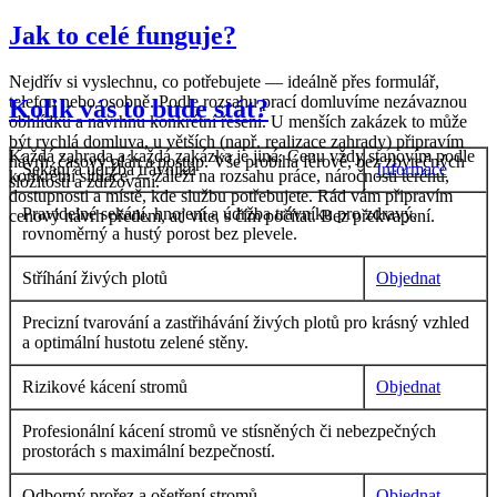
Jak to celé funguje?
Nejdřív si vyslechnu, co potřebujete — ideálně přes formulář,
telefon nebo osobně. Podle rozsahu prací domluvíme nezávaznou
Kolik vás to bude stát?
obhlídku a navrhnu konkrétní řešení. U menších zakázek to může
být rychlá domluva, u větších (např. realizace zahrady) připravím
Každá zahrada a každá zakázka je jiná. Cenu vždy stanovím podle
návrh, časový plán a postup. Vše probíhá férově, bez zbytečných
Sekání a údržba trávníků
Informace
konkrétní situace — záleží na rozsahu práce, náročnosti terénu,
složitostí a zdržování.
dostupnosti a místě, kde službu potřebujete. Rád vám připravím
Pravidelné sekání, hnojení a údržba trávníku pro zdravý,
cenový návrh předem, ať víte, s čím počítat. Bez překvapení.
rovnoměrný a hustý porost bez plevele.
Stříhání živých plotů
Objednat
Precizní tvarování a zastřihávání živých plotů pro krásný vzhled
a optimální hustotu zelené stěny.
Rizikové kácení stromů
Objednat
Profesionální kácení stromů ve stísněných či nebezpečných
prostorách s maximální bezpečností.
Odborný prořez a ošetření stromů
Objednat