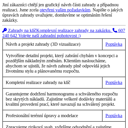
Jiní zákazníci chtějí jen grafický návrh části zahrady a případnou
realizaci. Jsme zcela
otevřeni vašim požadavkům
. Napište o jakých
úpravách zahrady uvažujete, domluvíme se optimáním řešení
zakázky.
Zahrady na klíč
Komplexní realizace zahrady na zakázku.
607
240 642
Volejte naší zahradní pohotovost :)
Návrh a projekt zahrady (3D vizualizace)
Poptávka
Vytvoříme detailní projekt, který zabrání chybám v koncepci a
pozdějším nákladným změnám. Klientům nasloucháme,
abychom se ujistili, že návrh zahrady plně odpovídá jejich
životnímu stylu a plánovanému rozpočtu.
Kompletní realizace zahrady na klíč
Poptávka
Garantujeme dodržení harmonogramu a schváleného rozpočtu
bez skrytých nákladů. Zajistíme veškeré dodávky materiálů a
kvalitní provedení prací, které navazují na schválený projekt.
Profesionální terénní úpravy a modelace
Poptávka
Zpracujeme rizikový svah, vyřešíme odvodnění a zajistíme