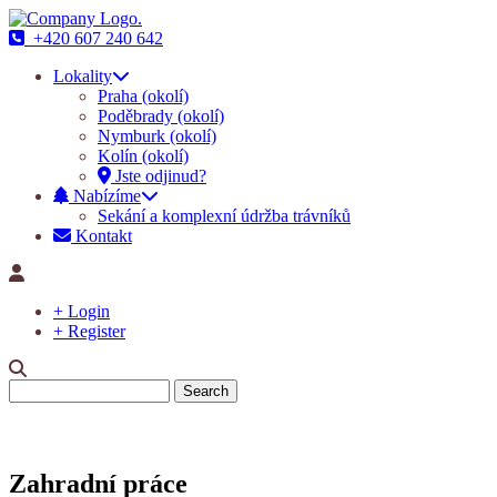
+420 607 240 642
Main
Lokality
navigation
Praha (okolí)
Poděbrady (okolí)
Nymburk (okolí)
Kolín (okolí)
Jste odjinud?
Nabízíme
Sekání a komplexní údržba trávníků
Kontakt
+ Login
+ Register
Search
Zahradní práce