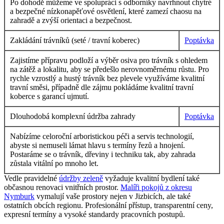
Po dohodě můžeme ve spolupráci s odborníky navrhnout chytré
a bezpečné nízkonapěťové osvětlení, které zamezí chaosu na
zahradě a zvýší orientaci a bezpečnost.
Zakládání trávníků (seté / travní koberec)
Poptávka
Zajistíme přípravu podloží a výběr osiva pro trávník s ohledem
na zátěž a lokalitu, aby se předešlo nerovnoměrnému růstu. Pro
rychle vzrostlý a hustý trávník bez plevele využíváme kvalitní
travní směsi, případně dle zájmu pokládáme kvalitní travní
koberce s garancí ujmutí.
Dlouhodobá komplexní údržba zahrady
Poptávka
Nabízíme celoroční arboristickou péči a servis technologií,
abyste si nemuseli lámat hlavu s termíny řezů a hnojení.
Postaráme se o trávník, dřeviny i techniku tak, aby zahrada
zůstala vitální po mnoho let.
Vedle pravidelné
údržby zeleně
vyžaduje kvalitní bydlení také
občasnou renovaci vnitřních prostor.
Malíři pokojů z okresu
Nymburk
vymalují vaše prostory nejen v Jizbicích, ale také
ostatních obcích regionu. Profesionální přístup, transparentní ceny,
expresní termíny a vysoké standardy pracovních postupů.