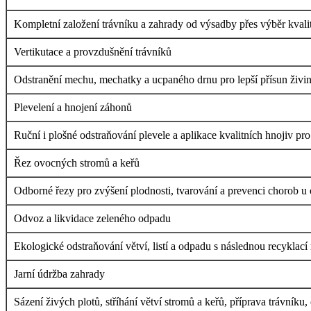
Kompletní založení trávníku a zahrady od výsadby přes výběr kvalit
Vertikutace a provzdušnění trávníků
Odstranění mechu, mechatky a ucpaného drnu pro lepší přísun živin 
Plevelení a hnojení záhonů
Ruční i plošné odstraňování plevele a aplikace kvalitních hnojiv pr
Řez ovocných stromů a keřů
Odborné řezy pro zvýšení plodnosti, tvarování a prevenci chorob u
Odvoz a likvidace zeleného odpadu
Ekologické odstraňování větví, listí a odpadu s následnou recyklac
Jarní údržba zahrady
Sázení živých plotů, stříhání větví stromů a keřů, příprava trávníku