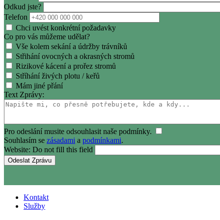
Odkud jste?
Telefon
Chci uvést konkrétní požadavky
Co pro vás můžeme udělat?
Vše kolem sekání a údržby trávníků
Střihání ovocných a okrasných stromů
Rizikové kácení a prořez stromů
Stříhání živých plotu / keřů
Mám jiné přání
Text Zprávy:
Pro odeslání musite odsouhlasit naše podmínky.
Souhlasím se
zásadami
a
podmínkami
.
Website: Do not fill this field
Kontakt
Služby