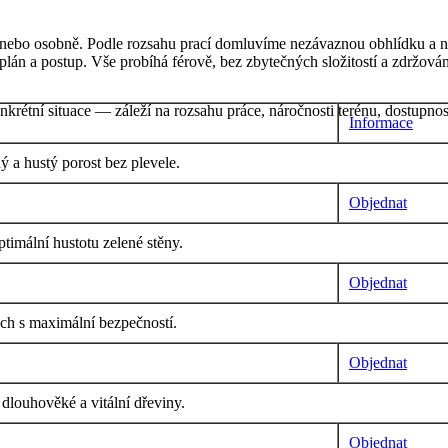
on nebo osobně. Podle rozsahu prací domluvíme nezávaznou obhlídku a 
plán a postup. Vše probíhá férově, bez zbytečných složitostí a zdržován
krétní situace — záleží na rozsahu práce, náročnosti terénu, dostupnos
Informace
ý a hustý porost bez plevele.
Objednat
ptimální hustotu zelené stěny.
Objednat
ách s maximální bezpečností.
Objednat
 dlouhověké a vitální dřeviny.
Objednat