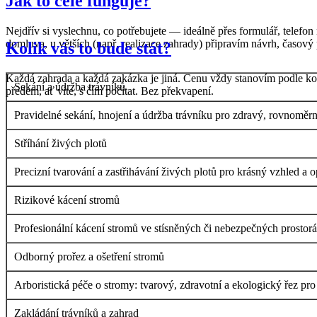
Jak to celé funguje?
Nejdřív si vyslechnu, co potřebujete — ideálně přes formulář, telef
domluva, u větších (např. realizace zahrady) připravím návrh, časový 
Kolik vás to bude stát?
Každá zahrada a každá zakázka je jiná. Cenu vždy stanovím podle kon
Sekání a údržba trávníků
předem, ať víte, s čím počítat. Bez překvapení.
Pravidelné sekání, hnojení a údržba trávníku pro zdravý, rovnoměrn
Stříhání živých plotů
Precizní tvarování a zastřihávání živých plotů pro krásný vzhled a o
Rizikové kácení stromů
Profesionální kácení stromů ve stísněných či nebezpečných prostor
Odborný prořez a ošetření stromů
Arboristická péče o stromy: tvarový, zdravotní a ekologický řez pro
Zakládání trávníků a zahrad