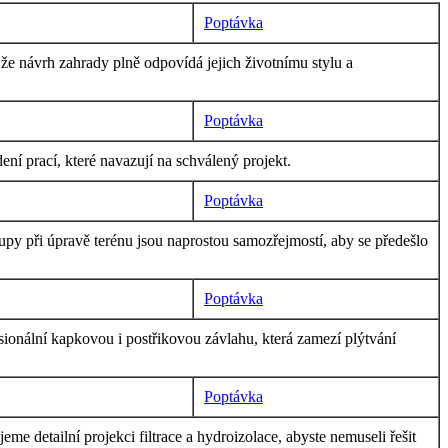
Poptávka
e návrh zahrady plně odpovídá jejich životnímu stylu a
Poptávka
í prací, které navazují na schválený projekt.
Poptávka
py při úpravě terénu jsou naprostou samozřejmostí, aby se předešlo
Poptávka
ionální kapkovou i postřikovou závlahu, která zamezí plýtvání
Poptávka
me detailní projekci filtrace a hydroizolace, abyste nemuseli řešit