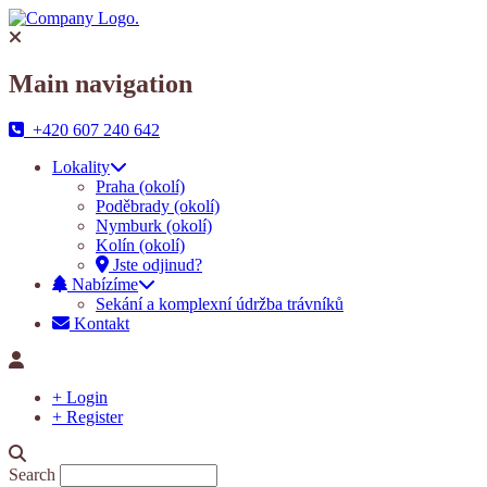
Main navigation
+420 607 240 642
Lokality
Praha (okolí)
Poděbrady (okolí)
Nymburk (okolí)
Kolín (okolí)
Jste odjinud?
Nabízíme
Sekání a komplexní údržba trávníků
Kontakt
+ Login
+ Register
Search