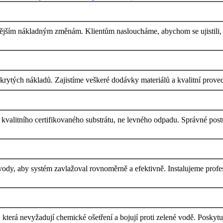
dějším nákladným změnám. Klientům nasloucháme, abychom se ujistili, ž
tých nákladů. Zajistíme veškeré dodávky materiálů a kvalitní proveden
kvalitního certifikovaného substrátu, ne levného odpadu. Správné postu
dy, aby systém zavlažoval rovnoměrně a efektivně. Instalujeme profes
 která nevyžadují chemické ošetření a bojují proti zelené vodě. Poskytuje