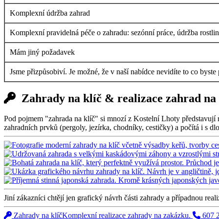
Komplexní údržba zahrad
Komplexní pravidelná péče o zahradu: sezónní práce, údržba rostlin i
Mám jiný požadavek
Jsme přizpůsobiví. Je možné, že v naší nabídce nevidíte to co byste
Zahrady na klíč & realizace zahrad na
Pod pojmem "zahrada na klíč" si mnozí z Kostelní Lhoty představují 
zahradních prvků (pergoly, jezírka, chodníky, cestičky) a počítá i s 
Jiní zákazníci chtějí jen grafický návrh části zahrady a případnou real
Zahrady na klíč
Komplexní realizace zahrady na zakázku.
607 