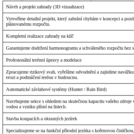
Návrh a projekt zahrady (3D vizualizace)
Vytvoříme detailní projekt, který zabrání chybám v koncepci a poz
plánovanému rozpočtu.
Kompletní realizace zahrady na klíč
Garantujeme dodržení harmonogramu a schváleného rozpočtu bez skry
Profesionální terénní úpravy a modelace
Zpracujeme rizikový svah, vyřešíme odvodnění a zajistíme navážku 
erozi a podmáčení terénu v budoucnu.
Automatické závlahové systémy (Hunter / Rain Bird)
Navrhujeme sekce s ohledem na skutečnou kapacitu vašeho zdroje vo
vodou a vzniku plísní na listech.
Stavba koupacích a okrasných jezírek
Specializujeme se na funkční přírodní jezírka s kořenovou čističkou,