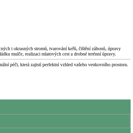
ocných i okrasných stromů, tvarování keřů, čištění záhonů, úpravy
ádku mulče, realizaci mlatových cest a drobné terénní úpravy.
nální péči, která zajistí perfektní vzhled vašeho venkovního prostoru.