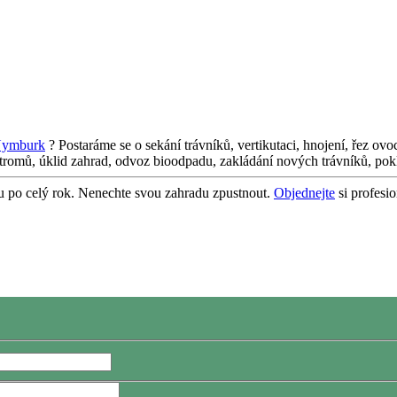
ymburk
? Postaráme se o sekání trávníků, vertikutaci, hnojení, řez ov
stromů, úklid zahrad, odvoz bioodpadu, zakládání nových trávníků, pokl
ou po celý rok. Nenechte svou zahradu zpustnout.
Objednejte
si profesio