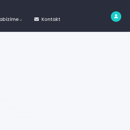
abízíme
Kontakt
áme se o sekání
ní záhonů, úpravy
d, odvoz bioodpadu,
énní úpravy.