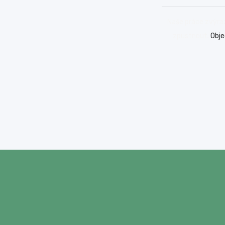
Naše práce zvýraz
zpustnout.
Obje