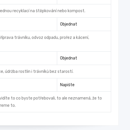
áslednou recyklací na štěpkování nebo kompost.
Objednat
příprava trávníku, odvoz odpadu, prořez a kácení,
Objednat
 údržba rostlin i trávníků bez starostí.
Napište
vidíte to co byste potřebovali, to ale neznamená, že to
ereme to.