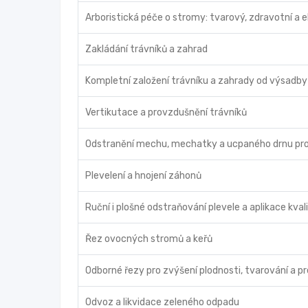
Arboristická péče o stromy: tvarový, zdravotní a ek
Zakládání trávníků a zahrad
Kompletní založení trávníku a zahrady od výsadby p
Vertikutace a provzdušnění trávníků
Odstranění mechu, mechatky a ucpaného drnu pro le
Plevelení a hnojení záhonů
Ruční i plošné odstraňování plevele a aplikace kva
Řez ovocných stromů a keřů
Odborné řezy pro zvýšení plodnosti, tvarování a p
Odvoz a likvidace zeleného odpadu