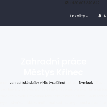
Main
+420 607 240 642
Navigation
Lokality
N
Zahradní práce
Městys Křinec
ionální
zahradnické služby v Městysu Křinci
a okrese
Nymburk
? Postar
utaci, hnojení, řez ovocných i okrasných stromů, tvarování keřů, čiště
traňování plevele. Provádíme také rizikové kácení stromů, úklid zahra
ových trávníků, pokládku mulče, realizaci mlatových cest a drobné ter