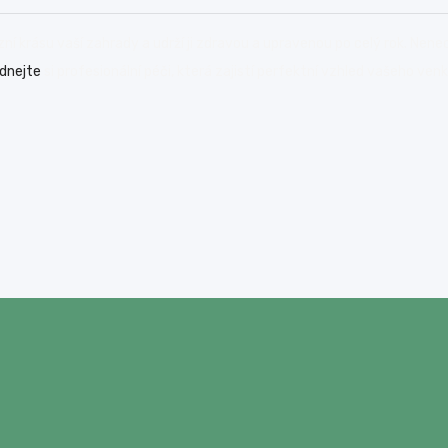
ní krásu vaší zahrady a udrží ji zdravou a upravenou po celý rok. Nen
dnejte
si profesionální péči, která zajistí perfektní vzhled vašeho ven