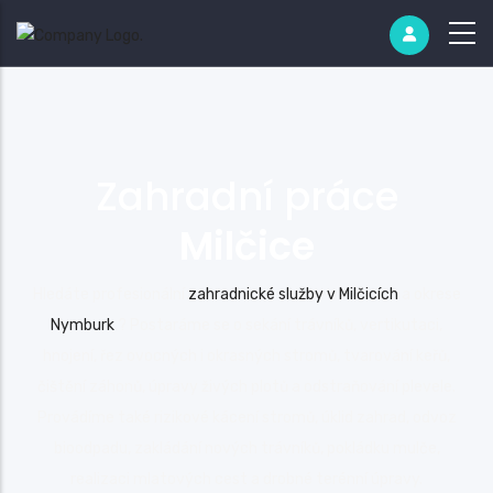
Zahradní práce
Milčice
Hledáte profesionální
zahradnické služby v Milčicích
a okrese
Nymburk
? Postaráme se o sekání trávníků, vertikutaci,
hnojení, řez ovocných i okrasných stromů, tvarování keřů,
čištění záhonů, úpravy živých plotů a odstraňování plevele.
Provádíme také rizikové kácení stromů, úklid zahrad, odvoz
bioodpadu, zakládání nových trávníků, pokládku mulče,
realizaci mlatových cest a drobné terénní úpravy.