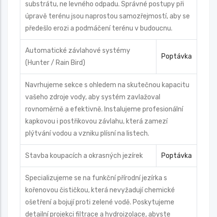
substrátu, ne levného odpadu. Správné postupy při
úpravě terénu jsou naprostou samozřejmostí, aby se
předešlo erozi a podmáčení terénu v budoucnu.
Automatické závlahové systémy
Poptávka
(Hunter / Rain Bird)
Navrhujeme sekce s ohledem na skutečnou kapacitu
vašeho zdroje vody, aby systém zavlažoval
rovnoměrně a efektivně. Instalujeme profesionální
kapkovou i postřikovou závlahu, která zamezí
plýtvání vodou a vzniku plísní na listech.
Stavba koupacích a okrasných jezírek
Poptávka
Specializujeme se na funkční přírodní jezírka s
kořenovou čističkou, která nevyžadují chemické
ošetření a bojují proti zelené vodě. Poskytujeme
detailní projekci filtrace a hydroizolace, abyste