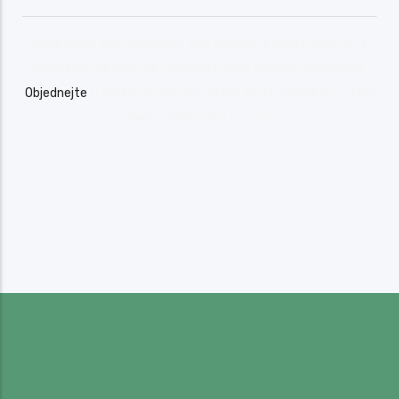
Naše práce zvýrazní krásu vaší zahrady a udrží ji zdravou a
upravenou po celý rok. Nenechte svou zahradu zpustnout.
Objednejte
si profesionální péči, která zajistí perfektní vzhled
vašeho venkovního prostoru.