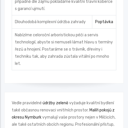
případně dle zájmu pokládáme kvalitní travní koberce
s garancí ujmutí.
Dlouhodobá komplexní údržba zahrady
Poptávka
Nabízíme celoroční arboristickou péči a servis
technologií, abyste si nemuseli lámat hlavu s termíny
řezů a hnojení. Postaráme se o trávník, dřeviny i
techniku tak, aby zahrada zůstala vitální po mnoho
let.
Vedle pravidelné
údržby zeleně
vyžaduje kvalitní bydlení
také občasnou renovaci vnitřních prostor.
Malíři pokojů z
okresu Nymburk
vymalují vaše prostory nejen v Milčicích,
ale také ostatních obcích regionu. Profesionální přístup,