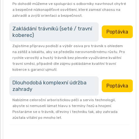
Po dohodě můžeme ve spolupráci s odborníky navrhnout chytré
a bezpečné nízkonapěťové osvětlení, které zamezí chaosu na
zahradě a zvýší orientaci a bezpečnost.
Zakládání trávníků (seté / travní
Poptávka
koberec)
Zajistíme přípravu podloží a výběr osiva pro trávník s ohledem
na zátěž a lokalitu, aby se předešlo nerovnoměrnému růstu. Pro
rychle vzrostlý a hustý trávník bez plevele využíváme kvalitní
travní směsi, případně dle zájmu pokládáme kvalitní travní
koberce s garancí ujmutí.
Dlouhodobá komplexní údržba
Poptávka
zahrady
Nabízíme celoroční arboristickou péči a servis technologií,
abyste si nemuseli lámat hlavu s termíny řezů a hnojení.
Postaráme se o trávník, dřeviny i techniku tak, aby zahrada
zůstala vitální po mnoho let.