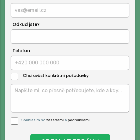
Odkud jste?
Telefon
Chci uvést konkrétní požadavky
Text
Zprávy:
Pro odeslání musite odsouhlasit naše
Souhlasím se
zásadami
a
podmínkami
.
podmínky.