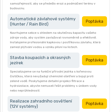
samozřejmostí, aby se předešlo erozi a podmáčení terénu v
budoucnu.
Automatické závlahové systémy
Poptávka
(Hunter / Rain Bird)
Navrhujeme sekce s ohledem na skutečnou kapacitu vašeho
zdroje vody, aby systém zavlažoval rovnoměrně a efektivně.
Instalujeme profesionální kapkovou i postřikovou závlahu, která
zamezí plýtvání vodou a vzniku plísní na listech.
Stavba koupacích a okrasných
Poptávka
jezírek
Specializujeme se na funkční přírodní jezírka s kořenovou
čističkou, která nevyžadují chemické ošetření a bojují proti
zelené vodě. Poskytujeme detailní projekci filtrace a
hydroizolace, abyste nemuseli řešit problémy s únikem vody
nebo neprůhledností.
Realizace zahradního osvětlení
Poptávka
(12V systémy)