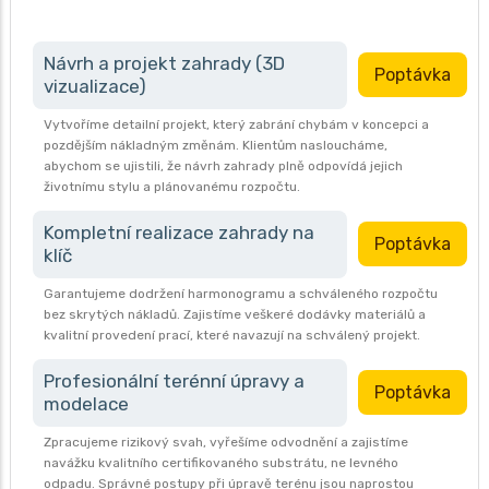
Návrh a projekt zahrady (3D
Poptávka
vizualizace)
Vytvoříme detailní projekt, který zabrání chybám v koncepci a
pozdějším nákladným změnám. Klientům nasloucháme,
abychom se ujistili, že návrh zahrady plně odpovídá jejich
životnímu stylu a plánovanému rozpočtu.
Kompletní realizace zahrady na
Poptávka
klíč
Garantujeme dodržení harmonogramu a schváleného rozpočtu
bez skrytých nákladů. Zajistíme veškeré dodávky materiálů a
kvalitní provedení prací, které navazují na schválený projekt.
Profesionální terénní úpravy a
Poptávka
modelace
Zpracujeme rizikový svah, vyřešíme odvodnění a zajistíme
navážku kvalitního certifikovaného substrátu, ne levného
odpadu. Správné postupy při úpravě terénu jsou naprostou