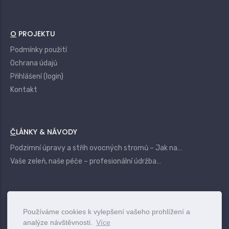
O PROJEKTU
Podmínky použití
Ochrana údajů
Přihlášení (login)
Kontakt
ČLÁNKY & NÁVODY
Podzimní úpravy a střih ovocných stromů – Jak na…
Vaše zeleň, naše péče – profesionální údržba…
|
Login
Terms
Privacy
Contact
Používáme cookies k vylepšení vašeho prohlížení a
analýze návštěvnosti.
Více
www.vszahrady.cz