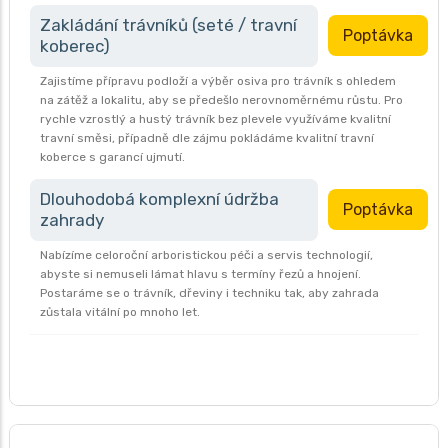
Zakládání trávníků (seté / travní
Poptávka
koberec)
Zajistíme přípravu podloží a výběr osiva pro trávník s ohledem
na zátěž a lokalitu, aby se předešlo nerovnoměrnému růstu. Pro
rychle vzrostlý a hustý trávník bez plevele využíváme kvalitní
travní směsi, případně dle zájmu pokládáme kvalitní travní
koberce s garancí ujmutí.
Dlouhodobá komplexní údržba
Poptávka
zahrady
Nabízíme celoroční arboristickou péči a servis technologií,
abyste si nemuseli lámat hlavu s termíny řezů a hnojení.
Postaráme se o trávník, dřeviny i techniku tak, aby zahrada
zůstala vitální po mnoho let.