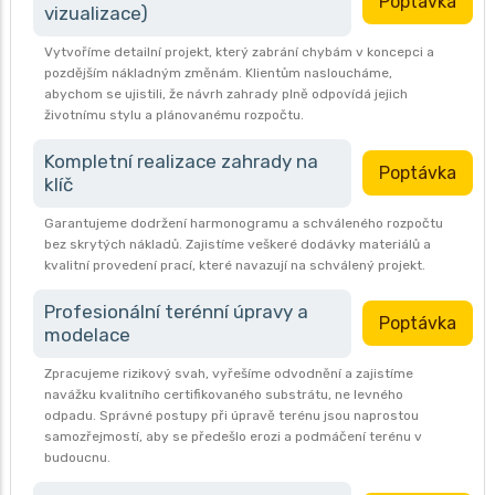
Poptávka
vizualizace)
Vytvoříme detailní projekt, který zabrání chybám v koncepci a
pozdějším nákladným změnám. Klientům nasloucháme,
abychom se ujistili, že návrh zahrady plně odpovídá jejich
životnímu stylu a plánovanému rozpočtu.
Kompletní realizace zahrady na
Poptávka
klíč
Garantujeme dodržení harmonogramu a schváleného rozpočtu
bez skrytých nákladů. Zajistíme veškeré dodávky materiálů a
kvalitní provedení prací, které navazují na schválený projekt.
Profesionální terénní úpravy a
Poptávka
modelace
Zpracujeme rizikový svah, vyřešíme odvodnění a zajistíme
navážku kvalitního certifikovaného substrátu, ne levného
odpadu. Správné postupy při úpravě terénu jsou naprostou
samozřejmostí, aby se předešlo erozi a podmáčení terénu v
budoucnu.