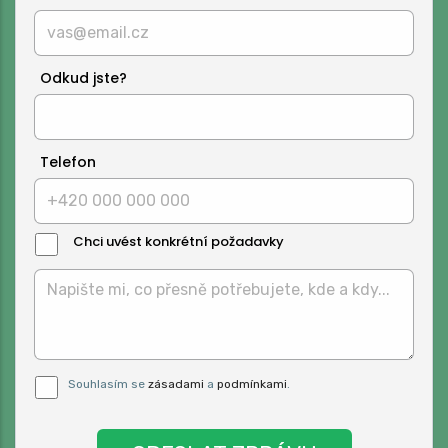
Odkud jste?
Telefon
Chci uvést konkrétní požadavky
Text
Zprávy:
Pro odeslání musite odsouhlasit naše
Souhlasím se
zásadami
a
podmínkami
.
podmínky.