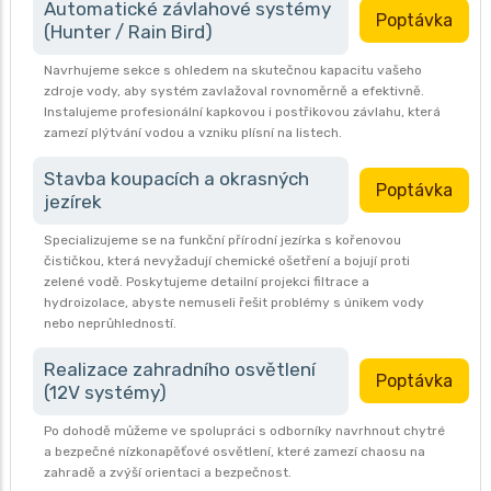
Automatické závlahové systémy
Poptávka
(Hunter / Rain Bird)
Navrhujeme sekce s ohledem na skutečnou kapacitu vašeho
zdroje vody, aby systém zavlažoval rovnoměrně a efektivně.
Instalujeme profesionální kapkovou i postřikovou závlahu, která
zamezí plýtvání vodou a vzniku plísní na listech.
Stavba koupacích a okrasných
Poptávka
jezírek
Specializujeme se na funkční přírodní jezírka s kořenovou
čističkou, která nevyžadují chemické ošetření a bojují proti
zelené vodě. Poskytujeme detailní projekci filtrace a
hydroizolace, abyste nemuseli řešit problémy s únikem vody
nebo neprůhledností.
Realizace zahradního osvětlení
Poptávka
(12V systémy)
Po dohodě můžeme ve spolupráci s odborníky navrhnout chytré
a bezpečné nízkonapěťové osvětlení, které zamezí chaosu na
zahradě a zvýší orientaci a bezpečnost.