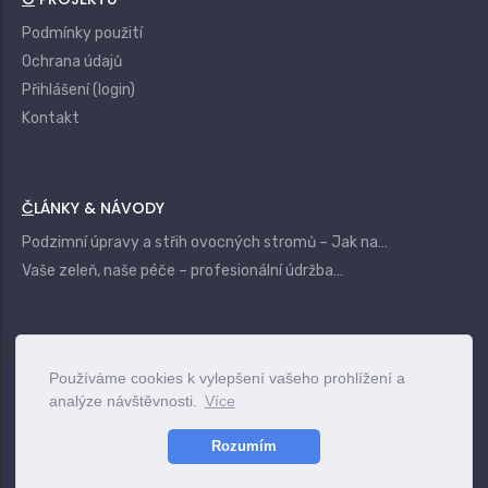
Podmínky použití
Ochrana údajů
Přihlášení (login)
Kontakt
ČLÁNKY & NÁVODY
Podzimní úpravy a střih ovocných stromů – Jak na…
Vaše zeleň, naše péče – profesionální údržba…
|
Login
Terms
Privacy
Contact
Používáme cookies k vylepšení vašeho prohlížení a
analýze návštěvnosti.
Více
www.vszahrady.cz
© 2025
Rozumím