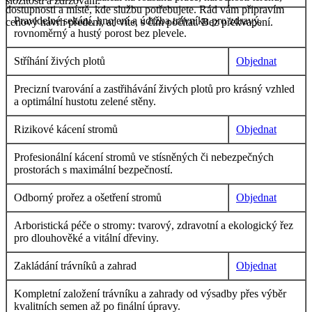
složitostí a zdržování.
dostupnosti a místě, kde službu potřebujete. Rád vám připravím
Pravidelné sekání, hnojení a údržba trávníku pro zdravý,
cenový návrh předem, ať víte, s čím počítat. Bez překvapení.
rovnoměrný a hustý porost bez plevele.
Stříhání živých plotů
Objednat
Precizní tvarování a zastřihávání živých plotů pro krásný vzhled
a optimální hustotu zelené stěny.
Rizikové kácení stromů
Objednat
Profesionální kácení stromů ve stísněných či nebezpečných
prostorách s maximální bezpečností.
Odborný prořez a ošetření stromů
Objednat
Arboristická péče o stromy: tvarový, zdravotní a ekologický řez
pro dlouhověké a vitální dřeviny.
Zakládání trávníků a zahrad
Objednat
Kompletní založení trávníku a zahrady od výsadby přes výběr
kvalitních semen až po finální úpravy.