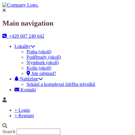
Main navigation
+420 607 240 642
Lokality
Praha (okolí)
Poděbrady (okolí)
Nymburk (okolí)
Kolín (okolí)
Jste odjinud?
Nabízíme
Sekání a komplexní údržba trávníků
Kontakt
+ Login
+ Register
Search