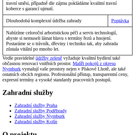
travní směsi, případně dle zájmu pokládáme kvalitní travní
koberce s garancí ujmutí.
Dlouhodobá komplexní údržba zahrady
Poptávka
Nabízíme celoroční arboristickou péči a servis technologií,
abyste si nemuseli lámat hlavu s termíny řezů a hnojení.
Postaráme se o trávník, dřeviny i techniku tak, aby zahrada
zůstala vitální po mnoho let.
Vedle pravidelné
údržby zeleně
vyžaduje kvalitní bydlení také
občasnou renovaci vnitřních prostor.
Malíři pokojů z okresu
Nymburk
vymalují vaše prostory nejen v Pískové Lhotě, ale také
ostatních obcích regionu. Profesionální přístup, transparentní ceny,
expresní termíny a vysoké standardy pracovních postupů.
Zahradní služby
Zahradní služby Praha
Zahradní služby Poděbrady
Zahradní služby Nymburk
Zahradní služby Kolín
O projektu