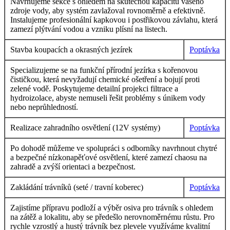
Navrhujeme sekce s ohledem na skutečnou kapacitu vašeho
zdroje vody, aby systém zavlažoval rovnoměrně a efektivně.
Instalujeme profesionální kapkovou i postřikovou závlahu, která
zamezí plýtvání vodou a vzniku plísní na listech.
Stavba koupacích a okrasných jezírek
Poptávka
Specializujeme se na funkční přírodní jezírka s kořenovou
čističkou, která nevyžadují chemické ošetření a bojují proti
zelené vodě. Poskytujeme detailní projekci filtrace a
hydroizolace, abyste nemuseli řešit problémy s únikem vody
nebo neprůhledností.
Realizace zahradního osvětlení (12V systémy)
Poptávka
Po dohodě můžeme ve spolupráci s odborníky navrhnout chytré
a bezpečné nízkonapěťové osvětlení, které zamezí chaosu na
zahradě a zvýší orientaci a bezpečnost.
Zakládání trávníků (seté / travní koberec)
Poptávka
Zajistíme přípravu podloží a výběr osiva pro trávník s ohledem
na zátěž a lokalitu, aby se předešlo nerovnoměrnému růstu. Pro
rychle vzrostlý a hustý trávník bez plevele využíváme kvalitní