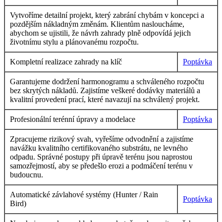
Vytvoříme detailní projekt, který zabrání chybám v koncepci a
pozdějším nákladným změnám. Klientům nasloucháme,
abychom se ujistili, že návrh zahrady plně odpovídá jejich
životnímu stylu a plánovanému rozpočtu.
Kompletní realizace zahrady na klíč
Poptávka
Garantujeme dodržení harmonogramu a schváleného rozpočtu
bez skrytých nákladů. Zajistíme veškeré dodávky materiálů a
kvalitní provedení prací, které navazují na schválený projekt.
Profesionální terénní úpravy a modelace
Poptávka
Zpracujeme rizikový svah, vyřešíme odvodnění a zajistíme
navážku kvalitního certifikovaného substrátu, ne levného
odpadu. Správné postupy při úpravě terénu jsou naprostou
samozřejmostí, aby se předešlo erozi a podmáčení terénu v
budoucnu.
Automatické závlahové systémy (Hunter / Rain
Poptávka
Bird)