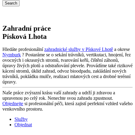
Zahradní práce
Písková Lhota
Hledáte profesionální
zahradnické služby v Pískové Lhotě
a okrese
Nymburk
? Postaráme se o sekání trávníků, vertikutaci, hnojení, řez
ovocných i okrasných stromů, tvarování keřů, čištění záhonů,
úpravy živých plotů a odstraňování plevele. Provádíme také rizikové
kácení stromů, úklid zahrad, odvoz bioodpadu, zakládání nových
trávníků, pokládku mulče, realizaci mlatových cest a drobné terénní
úpravy.
Naše práce zvýrazní krásu vaší zahrady a udrží ji zdravou a
upravenou po celý rok. Nenechte svou zahradu zpustnout.
Objednejte
si profesionální péči, která zajistí perfektní vzhled vašeho
venkovního prostoru.
Služby
Objednat