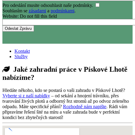
Pro odeslání musite odsouhlasit naše podmínky.
Souhlasím se
zásadami
a
podmínkami
.
Website: Do not fill this field
Kontakt
Služby
Jaké zahradní práce v Pískové Lhotě
nabízíme?
Hledáte někoho, kdo se postará o vaši zahradu v Pískové Lhotě?
Vyberte si z naší nabídky
– od sekání a hnojení trávníku, přes
tvarování živých plotů a odborný řez stromů až po odvoz zeleného
odpadu. Máte specifické přání?
Rozhodně nám napište
. Rádi vám
připravíme řešení šité na míru a vaše zahrada bude v perfektní
kondici bez zbytečných starostí!