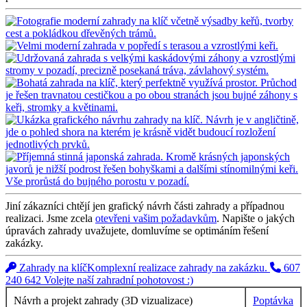
Jiní zákazníci chtějí jen grafický návrh části zahrady a případnou
realizaci. Jsme zcela
otevřeni vašim požadavkům
. Napište o jakých
úpravách zahrady uvažujete, domluvíme se optimáním řešení
zakázky.
Zahrady na klíč
Komplexní realizace zahrady na zakázku.
607
240 642
Volejte naší zahradní pohotovost :)
Návrh a projekt zahrady (3D vizualizace)
Poptávka