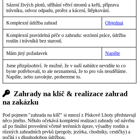
Sázení živých plotů, stříhání větví stromů a keřů, příprava
trávníku, odvoz odpadu, prořez a kácení, štěpkování.
Komplexní údržba zahrad
Objednat
Komplexní pravidelná péče o zahradu: sezónní práce, údržba
rostlin i trávníků bez starostí.
Mám jiný požadavek
Napište
Jsme přizpůsobiví. Je možné, že v naší nabídce nevidíte to co
byste potřebovali, to ale neznamená, že to pro vás neuděláme.
Napište, nebo zavolejte, probereme to.
Zahrady na klíč & realizace zahrad
na zakázku
Pod pojmem "zahrada na klíč" si mnozí z Pískové Lhoty představují
něco jiného. Někdo očekává kompletní realizaci zahrady od návrhu
až po finální provedení včetně terénních úprav, výsadby rostlin a
různých zahradních prvků (pergoly, jezírka, chodníky, cestičky) a
počítá i s dlouhodobou údržbou.