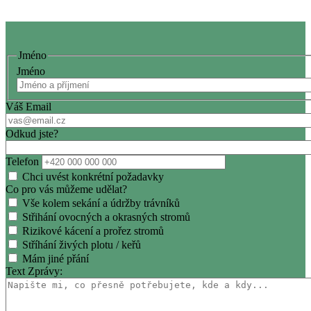
Jméno
Jméno
Váš Email
Odkud jste?
Telefon
Chci uvést konkrétní požadavky
Co pro vás můžeme udělat?
Vše kolem sekání a údržby trávníků
Střihání ovocných a okrasných stromů
Rizikové kácení a prořez stromů
Stříhání živých plotu / keřů
Mám jiné přání
Text Zprávy: