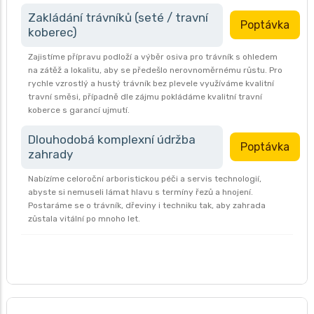
Zakládání trávníků (seté / travní
Poptávka
koberec)
Zajistíme přípravu podloží a výběr osiva pro trávník s ohledem
na zátěž a lokalitu, aby se předešlo nerovnoměrnému růstu. Pro
rychle vzrostlý a hustý trávník bez plevele využíváme kvalitní
travní směsi, případně dle zájmu pokládáme kvalitní travní
koberce s garancí ujmutí.
Dlouhodobá komplexní údržba
Poptávka
zahrady
Nabízíme celoroční arboristickou péči a servis technologií,
abyste si nemuseli lámat hlavu s termíny řezů a hnojení.
Postaráme se o trávník, dřeviny i techniku tak, aby zahrada
zůstala vitální po mnoho let.