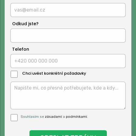
Odkud jste?
Telefon
Chci uvést konkrétní požadavky
Text
Zprávy:
Pro odeslání musite odsouhlasit naše
Souhlasím se
zásadami
a
podmínkami
.
podmínky.