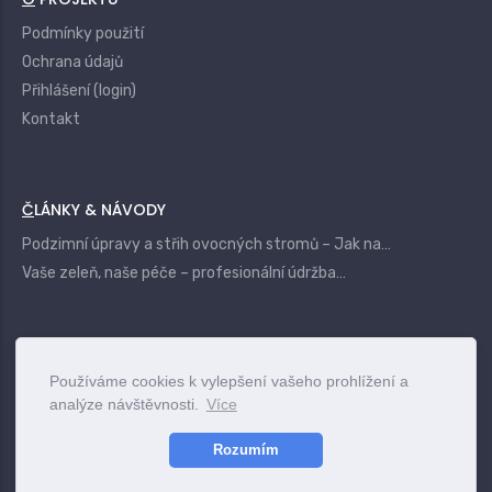
Podmínky použití
Ochrana údajů
Přihlášení (login)
Kontakt
ČLÁNKY & NÁVODY
Podzimní úpravy a střih ovocných stromů – Jak na…
Vaše zeleň, naše péče – profesionální údržba…
|
Login
Terms
Privacy
Contact
Používáme cookies k vylepšení vašeho prohlížení a
analýze návštěvnosti.
Více
www.vszahrady.cz
© 2025
Rozumím