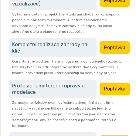
Poptávka
vizualizace)
Vytvoříme detailní projekt, který zabrání chybám v koncepci a
pozdějším nákladným změnám. Klientům nasloucháme,
abychom se ujistili, že návrh zahrady plně odpovídá jejich
životnímu stylu a plánovanému rozpočtu.
Kompletní realizace zahrady na
Poptávka
klíč
Garantujeme dodržení harmonogramu a schváleného rozpočtu
bez skrytých nákladů. Zajistíme veškeré dodávky materiálů a
kvalitní provedení prací, které navazují na schválený projekt.
Profesionální terénní úpravy a
Poptávka
modelace
Zpracujeme rizikový svah, vyřešíme odvodnění a zajistíme
navážku kvalitního certifikovaného substrátu, ne levného
odpadu. Správné postupy při úpravě terénu jsou naprostou
samozřejmostí, aby se předešlo erozi a podmáčení terénu v
budoucnu.