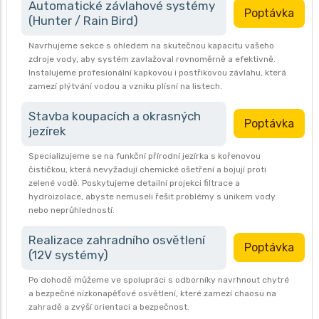
Automatické závlahové systémy
Poptávka
(Hunter / Rain Bird)
Navrhujeme sekce s ohledem na skutečnou kapacitu vašeho
zdroje vody, aby systém zavlažoval rovnoměrně a efektivně.
Instalujeme profesionální kapkovou i postřikovou závlahu, která
zamezí plýtvání vodou a vzniku plísní na listech.
Stavba koupacích a okrasných
Poptávka
jezírek
Specializujeme se na funkční přírodní jezírka s kořenovou
čističkou, která nevyžadují chemické ošetření a bojují proti
zelené vodě. Poskytujeme detailní projekci filtrace a
hydroizolace, abyste nemuseli řešit problémy s únikem vody
nebo neprůhledností.
Realizace zahradního osvětlení
Poptávka
(12V systémy)
Po dohodě můžeme ve spolupráci s odborníky navrhnout chytré
a bezpečné nízkonapěťové osvětlení, které zamezí chaosu na
zahradě a zvýší orientaci a bezpečnost.