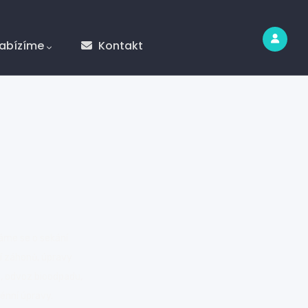
abízíme
Kontakt
áme se o sekání
ní záhonů, úpravy
d, odvoz bioodpadu,
énní úpravy.