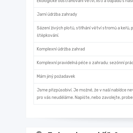
Ekologické odstraňování větví, listí a odpadu s n
Jarní údržba zahrady
Sázení živých plotů, stříhání větví stromů a keřů, 
štěpkování.
Komplexní údržba zahrad
Komplexní pravidelná péče o zahradu: sezónní práce,
Mám jiný požadavek
Jsme přizpůsobiví. Je možné, že v naší nabídce ne
pro vás neuděláme. Napište, nebo zavolejte, prob