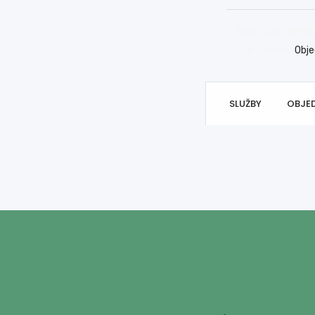
Naše práce zvýraz
zpustnout.
Obje
SLUŽBY
OBJE