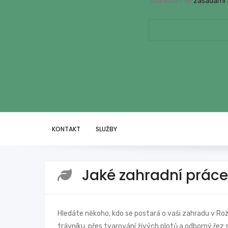
odeslání
Souhlasím se
zásadami
musite
Website:
odsouhlasit
Do
naše
not
podmínky.
fill
this
field
KONTAKT
SLUŽBY
Jaké zahradní práce
Hledáte někoho, kdo se postará o vaši zahradu v Ro
trávníku, přes tvarování živých plotů a odborný ře