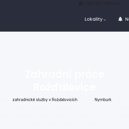
Main
+420 607 240 642
Navigation
Lokality
N
Zahradní práce
Rožďalovice
ionální
zahradnické služby v Rožďalovicích
a okrese
Nymburk
? Postar
utaci, hnojení, řez ovocných i okrasných stromů, tvarování keřů, čiště
traňování plevele. Provádíme také rizikové kácení stromů, úklid zahra
ových trávníků, pokládku mulče, realizaci mlatových cest a drobné ter