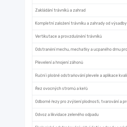
Zakládání trávníků a zahrad
Kompletní založení trávníku a zahrady od výsadby p
Vertikutace a provzdušnění trávníků
Odstranění mechu, mechatky a ucpaného drnu pro le
Plevelení a hnojení záhonů
Ruční i plošné odstraňování plevele a aplikace kva
Řez ovocných stromů a keřů
Odborné řezy pro zvýšení plodnosti, tvarování a p
Odvoz a likvidace zeleného odpadu