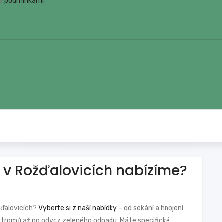
a
podmínkami
.
 v Rožďalovicích nabízíme?
žďalovicích?
Vyberte si z naší nabídky
– od sekání a hnojení
z stromů až po odvoz zeleného odpadu. Máte specifické