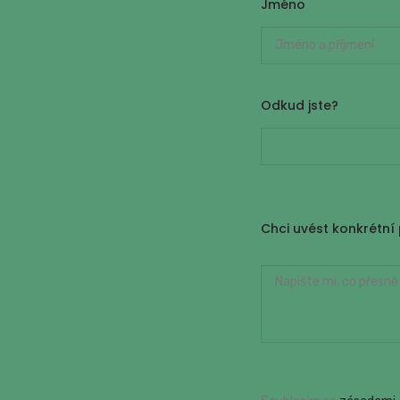
Jméno
Jméno
Odkud jste?
Chci uvést konkrétn
Text
Zprávy:
Pro