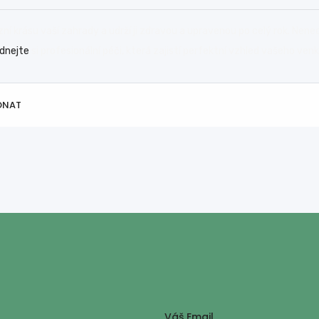
ní krásu vaší zahrady a udrží ji zdravou a upravenou po celý rok. Nen
dnejte
si profesionální péči, která zajistí perfektní vzhled vašeho ven
DNAT
Váš Email