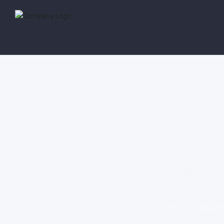
Hledáte profes
trávníků, vertik
živých plotů a ods
zakládání n