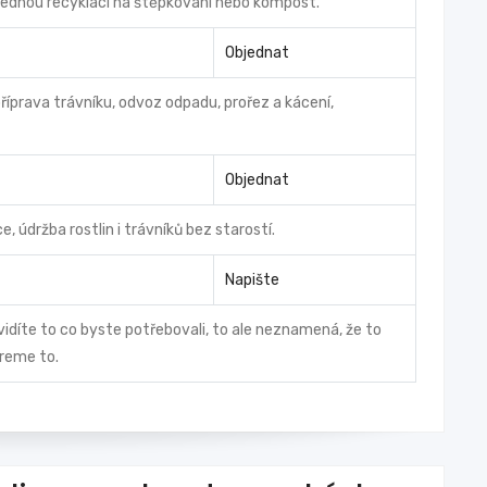
áslednou recyklací na štěpkování nebo kompost.
Objednat
příprava trávníku, odvoz odpadu, prořez a kácení,
Objednat
 údržba rostlin i trávníků bez starostí.
Napište
vidíte to co byste potřebovali, to ale neznamená, že to
ereme to.