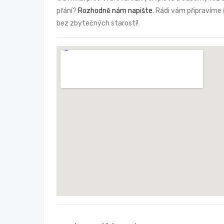
přání?
Rozhodně nám napište
. Rádi vám připravíme 
bez zbytečných starostí!