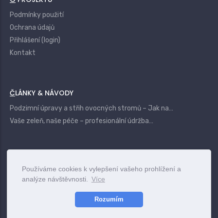
Podmínky použití
Ochrana údajů
Přihlášení (login)
Kontakt
ČLÁNKY & NÁVODY
Podzimní úpravy a střih ovocných stromů – Jak na…
Vaše zeleň, naše péče – profesionální údržba…
|
Login
Terms
Privacy
Contact
Používáme cookies k vylepšení vašeho prohlížení a
analýze návštěvnosti.
Více
www.vszahrady.cz
© 2025
Rozumím