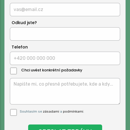
Odkud jste?
Telefon
Chci uvést konkrétní požadavky
Text
Zprávy:
Pro odeslání musite odsouhlasit naše
Souhlasím se
zásadami
a
podmínkami
.
podmínky.