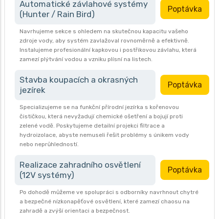
Automatické závlahové systémy
Poptávka
(Hunter / Rain Bird)
Navrhujeme sekce s ohledem na skutečnou kapacitu vašeho
zdroje vody, aby systém zavlažoval rovnoměrně a efektivně.
Instalujeme profesionální kapkovou i postřikovou závlahu, která
zamezí plýtvání vodou a vzniku plísní na listech.
Stavba koupacích a okrasných
Poptávka
jezírek
Specializujeme se na funkční přírodní jezírka s kořenovou
čističkou, která nevyžadují chemické ošetření a bojují proti
zelené vodě. Poskytujeme detailní projekci filtrace a
hydroizolace, abyste nemuseli řešit problémy s únikem vody
nebo neprůhledností.
Realizace zahradního osvětlení
Poptávka
(12V systémy)
Po dohodě můžeme ve spolupráci s odborníky navrhnout chytré
a bezpečné nízkonapěťové osvětlení, které zamezí chaosu na
zahradě a zvýší orientaci a bezpečnost.