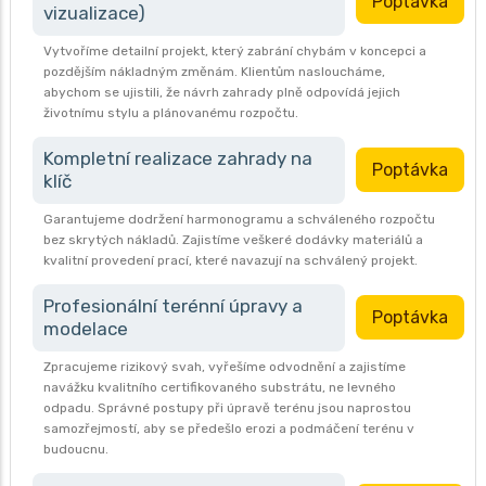
Poptávka
vizualizace)
Vytvoříme detailní projekt, který zabrání chybám v koncepci a
pozdějším nákladným změnám. Klientům nasloucháme,
abychom se ujistili, že návrh zahrady plně odpovídá jejich
životnímu stylu a plánovanému rozpočtu.
Kompletní realizace zahrady na
Poptávka
klíč
Garantujeme dodržení harmonogramu a schváleného rozpočtu
bez skrytých nákladů. Zajistíme veškeré dodávky materiálů a
kvalitní provedení prací, které navazují na schválený projekt.
Profesionální terénní úpravy a
Poptávka
modelace
Zpracujeme rizikový svah, vyřešíme odvodnění a zajistíme
navážku kvalitního certifikovaného substrátu, ne levného
odpadu. Správné postupy při úpravě terénu jsou naprostou
samozřejmostí, aby se předešlo erozi a podmáčení terénu v
budoucnu.