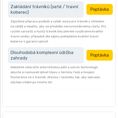
Zakládání trávníků (seté / travní
Poptávka
koberec)
Zajistíme přípravu podloží a výběr osiva pro trávník s ohledem
na zátěž a lokalitu, aby se předešlo nerovnoměrnému růstu. Pro
rychle vzrostlý a hustý trávník bez plevele využíváme kvalitní
travní směsi, případně dle zájmu pokládáme kvalitní travní
koberce s garancí ujmutí.
Dlouhodobá komplexní údržba
Poptávka
zahrady
Nabízíme celoroční arboristickou péči a servis technologií,
abyste si nemuseli lámat hlavu s termíny řezů a hnojení.
Postaráme se o trávník, dřeviny i techniku tak, aby zahrada
zůstala vitální po mnoho let.