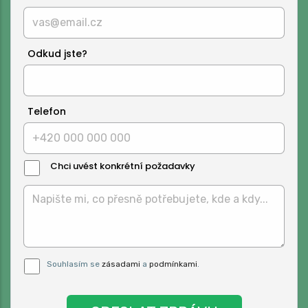
Odkud jste?
Telefon
Chci uvést konkrétní požadavky
Text
Zprávy:
Pro odeslání musite odsouhlasit naše
Souhlasím se
zásadami
a
podmínkami
.
podmínky.