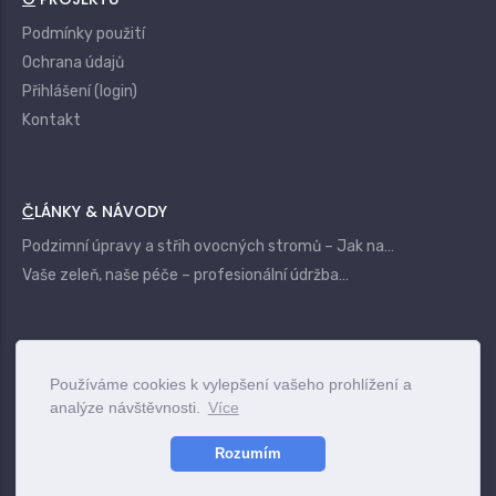
Podmínky použití
Ochrana údajů
Přihlášení (login)
Kontakt
ČLÁNKY & NÁVODY
Podzimní úpravy a střih ovocných stromů – Jak na…
Vaše zeleň, naše péče – profesionální údržba…
|
Login
Terms
Privacy
Contact
Používáme cookies k vylepšení vašeho prohlížení a
analýze návštěvnosti.
Více
www.vszahrady.cz
© 2025
Rozumím