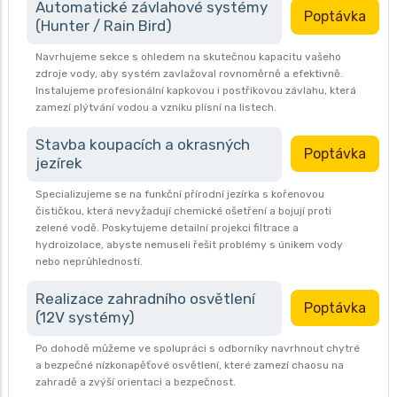
Automatické závlahové systémy
Poptávka
(Hunter / Rain Bird)
Navrhujeme sekce s ohledem na skutečnou kapacitu vašeho
zdroje vody, aby systém zavlažoval rovnoměrně a efektivně.
Instalujeme profesionální kapkovou i postřikovou závlahu, která
zamezí plýtvání vodou a vzniku plísní na listech.
Stavba koupacích a okrasných
Poptávka
jezírek
Specializujeme se na funkční přírodní jezírka s kořenovou
čističkou, která nevyžadují chemické ošetření a bojují proti
zelené vodě. Poskytujeme detailní projekci filtrace a
hydroizolace, abyste nemuseli řešit problémy s únikem vody
nebo neprůhledností.
Realizace zahradního osvětlení
Poptávka
(12V systémy)
Po dohodě můžeme ve spolupráci s odborníky navrhnout chytré
a bezpečné nízkonapěťové osvětlení, které zamezí chaosu na
zahradě a zvýší orientaci a bezpečnost.