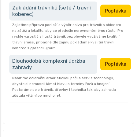
Zakládání trávníků (seté / travní
Poptávka
koberec)
Zajistíme přípravu podloží a výběr osiva pro trávník s ohledem
na zátěž a lokalitu, aby se předešlo nerovnoměrnému růstu. Pro
rychle vzrostlý a hustý trávník bez plevele využíváme kvalitní
travní směsi, případně dle zájmu pokládáme kvalitní travní
koberce s garancí ujmutí.
Dlouhodobá komplexní údržba
Poptávka
zahrady
Nabízíme celoroční arboristickou péči a servis technologií,
abyste si nemuseli lámat hlavu s termíny řezů a hnojení.
Postaráme se o trávník, dřeviny i techniku tak, aby zahrada
zůstala vitální po mnoho let.