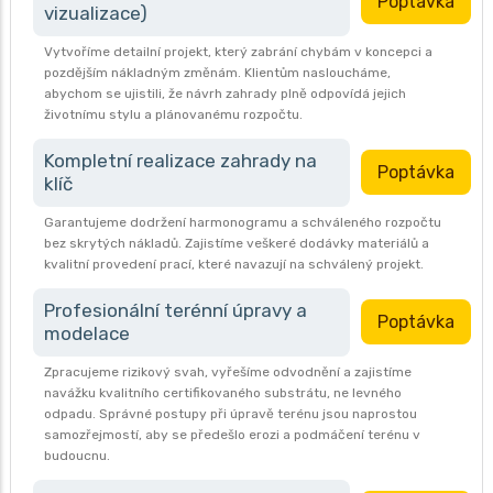
Poptávka
vizualizace)
Vytvoříme detailní projekt, který zabrání chybám v koncepci a
pozdějším nákladným změnám. Klientům nasloucháme,
abychom se ujistili, že návrh zahrady plně odpovídá jejich
životnímu stylu a plánovanému rozpočtu.
Kompletní realizace zahrady na
Poptávka
klíč
Garantujeme dodržení harmonogramu a schváleného rozpočtu
bez skrytých nákladů. Zajistíme veškeré dodávky materiálů a
kvalitní provedení prací, které navazují na schválený projekt.
Profesionální terénní úpravy a
Poptávka
modelace
Zpracujeme rizikový svah, vyřešíme odvodnění a zajistíme
navážku kvalitního certifikovaného substrátu, ne levného
odpadu. Správné postupy při úpravě terénu jsou naprostou
samozřejmostí, aby se předešlo erozi a podmáčení terénu v
budoucnu.