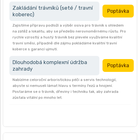
Zakládání trávníků (seté / travní
Poptávka
koberec)
Zajistíme přípravu podloží a výběr osiva pro trávník s ohledem
na zátěž a lokalitu, aby se předešlo nerovnoměrnému růstu. Pro
rychle vzrostlý a hustý trávník bez plevele využíváme kvalitní
travní směsi, případně dle zájmu pokládáme kvalitní travní
koberce s garancí ujmutí.
Dlouhodobá komplexní údržba
Poptávka
zahrady
Nabízíme celoroční arboristickou péči a servis technologií,
abyste si nemuseli lámat hlavu s termíny řezů a hnojení.
Postaráme se o trávník, dřeviny i techniku tak, aby zahrada
zůstala vitální po mnoho let.