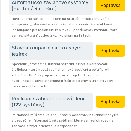
Automatické závlahové systémy
Poptávka
(Hunter / Rain Bird)
Navrhujeme sekce s ohledem na skutečnou kapacitu vašeho
zdroje vody, aby systém zavlažoval rovnoměrně a efektivně.
Instalujeme profesionální kapkovou i postřikovou závlahu, která
zamezí plýtvání vodou a vzniku plísní na listech.
Stavba koupacích a okrasných
Poptávka
jezírek
Specializujeme se na funkční přírodní jezírka s kořenovou
čističkou, která nevyžadují chemické ošetření a bojují proti
zelené vodě. Poskytujeme detailní projekci filtrace a
hydroizolace, abyste nemuseli řešit problémy s únikem vody
nebo neprůhledností.
Realizace zahradního osvětlení
Poptávka
(12V systémy)
Po dohodě můžeme ve spolupráci s odborníky navrhnout chytré
a bezpečné nízkonapěťové osvětlení, které zamezí chaosu na
zahradě a zvýší orientaci a bezpečnost.