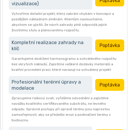
Poptávka
vizualizace)
Vytvoříme detailní projekt, který zabrání chybám v koncepci a
pozdějším nákladným změnám. Klientům nasloucháme,
abychom se ujistili, že návrh zahrady plně odpovídá jejich
životnímu stylu a plánovanému rozpočtu.
Kompletní realizace zahrady na
Poptávka
klíč
Garantujeme dodržení harmonogramu a schváleného rozpočtu
bez skrytých nákladů. Zajistíme veškeré dodávky materiálů a
kvalitní provedení prací, které navazují na schválený projekt.
Profesionální terénní úpravy a
Poptávka
modelace
Zpracujeme rizikový svah, vyřešíme odvodnění a zajistíme
navážku kvalitního certifikovaného substrátu, ne levného
odpadu. Správné postupy při úpravě terénu jsou naprostou
samozřejmostí, aby se předešlo erozi a podmáčení terénu v
budoucnu.