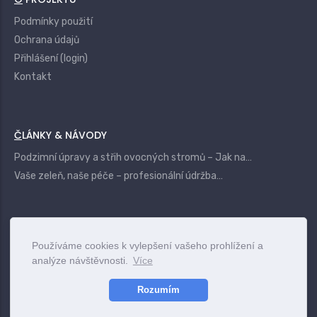
Podmínky použití
Ochrana údajů
Přihlášení (login)
Kontakt
ČLÁNKY & NÁVODY
Podzimní úpravy a střih ovocných stromů – Jak na…
Vaše zeleň, naše péče – profesionální údržba…
|
Login
Terms
Privacy
Contact
Používáme cookies k vylepšení vašeho prohlížení a
analýze návštěvnosti.
Více
www.vszahrady.cz
© 2025
Rozumím