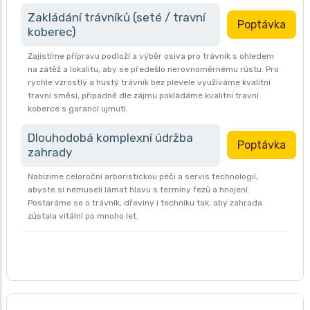
Zakládání trávníků (seté / travní
Poptávka
koberec)
Zajistíme přípravu podloží a výběr osiva pro trávník s ohledem
na zátěž a lokalitu, aby se předešlo nerovnoměrnému růstu. Pro
rychle vzrostlý a hustý trávník bez plevele využíváme kvalitní
travní směsi, případně dle zájmu pokládáme kvalitní travní
koberce s garancí ujmutí.
Dlouhodobá komplexní údržba
Poptávka
zahrady
Nabízíme celoroční arboristickou péči a servis technologií,
abyste si nemuseli lámat hlavu s termíny řezů a hnojení.
Postaráme se o trávník, dřeviny i techniku tak, aby zahrada
zůstala vitální po mnoho let.