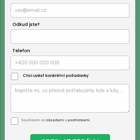
Odkud jste?
Telefon
Chci uvést konkrétní požadavky
Text
Zprávy:
Pro odeslání musite odsouhlasit naše
Souhlasím se
zásadami
a
podmínkami
.
podmínky.