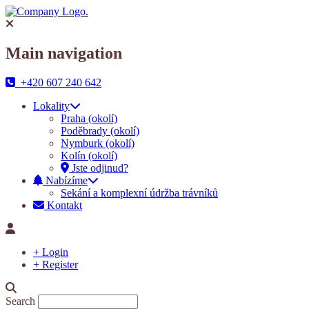
Main navigation
+420 607 240 642
Lokality
Praha (okolí)
Poděbrady (okolí)
Nymburk (okolí)
Kolín (okolí)
Jste odjinud?
Nabízíme
Sekání a komplexní údržba trávníků
Kontakt
+ Login
+ Register
Search