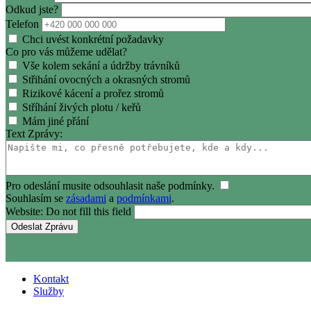
Odkud jste?
Telefon
Chci uvést konkrétní požadavky
Co pro vás můžeme udělat?
Vše kolem sekání a údržby trávníků
Střihání ovocných a okrasných stromů
Rizikové kácení a prořez stromů
Stříhání živých plotu / keřů
Mám jiné přání
Text Zprávy:
Pro odeslání musite odsouhlasit naše podmínky.
Souhlasím se
zásadami
a
podmínkami
.
Website: Do not fill this field
Kontakt
Služby