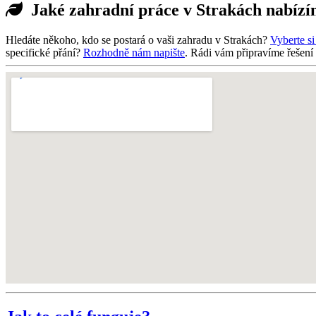
Jaké zahradní práce v Strakách nabíz
Hledáte někoho, kdo se postará o vaši zahradu v Strakách?
Vyberte si
specifické přání?
Rozhodně nám napište
. Rádi vám připravíme řešení 