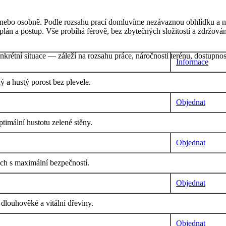
on nebo osobně. Podle rozsahu prací domluvíme nezávaznou obhlídku a 
plán a postup. Vše probíhá férově, bez zbytečných složitostí a zdržován
krétní situace — záleží na rozsahu práce, náročnosti terénu, dostupnos
Informace
ý a hustý porost bez plevele.
Objednat
ptimální hustotu zelené stěny.
Objednat
ách s maximální bezpečností.
Objednat
 dlouhověké a vitální dřeviny.
Objednat