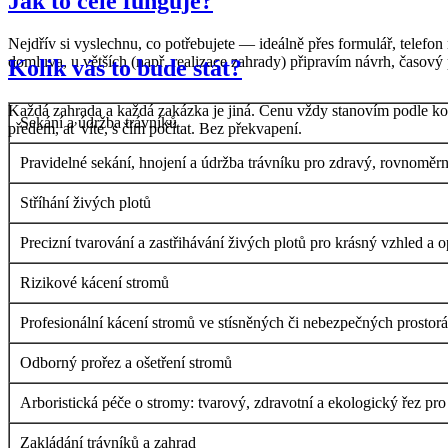
Jak to celé funguje?
Nejdřív si vyslechnu, co potřebujete — ideálně přes formulář, telef
domluva, u větších (např. realizace zahrady) připravím návrh, časový 
Kolik vás to bude stát?
Každá zahrada a každá zakázka je jiná. Cenu vždy stanovím podle kon
Sekání a údržba trávníků
předem, ať víte, s čím počítat. Bez překvapení.
Pravidelné sekání, hnojení a údržba trávníku pro zdravý, rovnoměrn
Stříhání živých plotů
Precizní tvarování a zastřihávání živých plotů pro krásný vzhled a o
Rizikové kácení stromů
Profesionální kácení stromů ve stísněných či nebezpečných prostor
Odborný prořez a ošetření stromů
Arboristická péče o stromy: tvarový, zdravotní a ekologický řez pro
Zakládání trávníků a zahrad