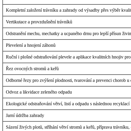
Kompletní založení trávníku a zahrady od výsadby přes výběr kvalit
Vertikutace a provzdušnění trávníků
Odstranění mechu, mechatky a ucpaného drnu pro lepší přísun živin 
Plevelení a hnojení záhonů
Ruční i plošné odstraňování plevele a aplikace kvalitních hnojiv pr
Řez ovocných stromů a keřů
Odborné řezy pro zvýšení plodnosti, tvarování a prevenci chorob u
Odvoz a likvidace zeleného odpadu
Ekologické odstraňování větví, listí a odpadu s následnou recyklac
Jarní údržba zahrady
Sázení živých plotů, stříhání větví stromů a keřů, příprava trávníku