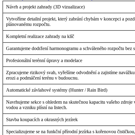
Návrh a projekt zahrady (3D vizualizace)
Vytvoříme detailní projekt, který zabrání chybám v koncepci a poz
plánovanému rozpočtu.
Kompletní realizace zahrady na klíč
Garantujeme dodržení harmonogramu a schváleného rozpočtu bez skry
Profesionální terénní úpravy a modelace
Zpracujeme rizikový svah, vyřešíme odvodnění a zajistíme navážku 
erozi a podmáčení terénu v budoucnu.
Automatické závlahové systémy (Hunter / Rain Bird)
Navrhujeme sekce s ohledem na skutečnou kapacitu vašeho zdroje vo
vodou a vzniku plísní na listech.
Stavba koupacích a okrasných jezírek
Specializujeme se na funkční přírodní jezírka s kořenovou čističkou,