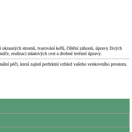
 i okrasných stromů, tvarování keřů, čištění záhonů, úpravy živých
lče, realizaci mlatových cest a drobné terénní úpravy.
nální péči, která zajistí perfektní vzhled vašeho venkovního prostoru.