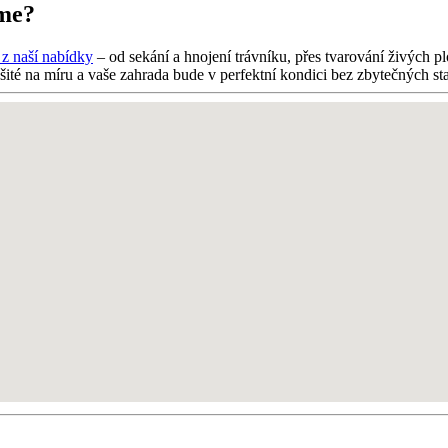
íme?
 z naší nabídky
– od sekání a hnojení trávníku, přes tvarování živých 
šité na míru a vaše zahrada bude v perfektní kondici bez zbytečných sta