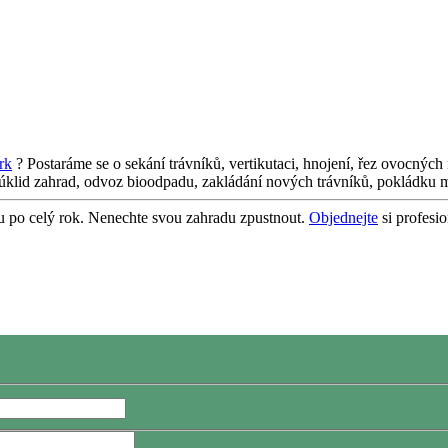
rk
? Postaráme se o sekání trávníků, vertikutaci, hnojení, řez ovocných
 úklid zahrad, odvoz bioodpadu, zakládání nových trávníků, pokládku mu
ou po celý rok. Nenechte svou zahradu zpustnout.
Objednejte
si profesio