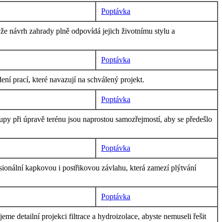
Poptávka
e návrh zahrady plně odpovídá jejich životnímu stylu a
Poptávka
í prací, které navazují na schválený projekt.
Poptávka
py při úpravě terénu jsou naprostou samozřejmostí, aby se předešlo
Poptávka
ionální kapkovou i postřikovou závlahu, která zamezí plýtvání
Poptávka
me detailní projekci filtrace a hydroizolace, abyste nemuseli řešit