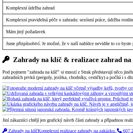
Komplexní údržba zahrad
Komplexní pravidelná péče o zahradu: sezónní práce, údržba rostlin i
Mám jiný požadavek
Jsme přizpůsobiví. Je možné, že v naší nabídce nevidíte to co byste
Zahrady na klíč & realizace zahrad na
Pod pojmem "zahrada na klíč" si mnozí z Strak představují něco jinéh
zahradních prvků (pergoly, jezírka, chodníky, cestičky) a počítá i s 
Jiní zákazníci chtějí jen grafický návrh části zahrady a případnou real
Zahrady na klíč
Komplexní realizace zahrady na zakázku.
607 