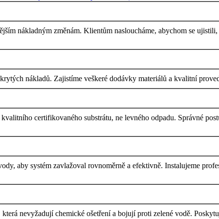
dějším nákladným změnám. Klientům nasloucháme, abychom se ujistili, ž
tých nákladů. Zajistíme veškeré dodávky materiálů a kvalitní proveden
kvalitního certifikovaného substrátu, ne levného odpadu. Správné postu
dy, aby systém zavlažoval rovnoměrně a efektivně. Instalujeme profes
 která nevyžadují chemické ošetření a bojují proti zelené vodě. Poskytuje